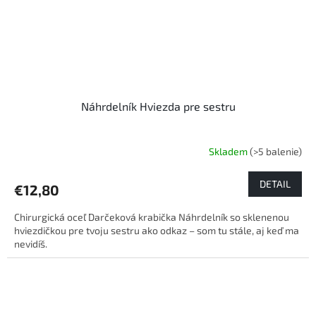
Náhrdelník Hviezda pre sestru
Skladem
(>5 balenie)
Priemerné
hodnotenie
produktu
DETAIL
€12,80
je
5,0
Chirurgická oceľ Darčeková krabička Náhrdelník so sklenenou
z
hviezdičkou pre tvoju sestru ako odkaz – som tu stále, aj keď ma
5
nevidíš.
hviezdičiek.