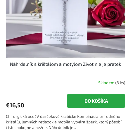
p
o
r
v
o
d
u
k
t
o
v
Náhrdelník s krištáľom a motýľom Život nie je pretek
Skladem
(3 ks)
DO KOŠÍKA
€16,50
Chirurgická oceľ V darčekové krabičke Kombinácia prírodného
krištáľu, jemných retiazok a motýľa vytvára šperk, ktorý pôsobí
čisto, pokojne a nežne. Náhrdelník je...