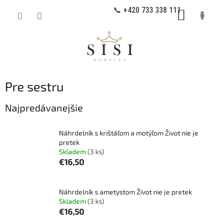
Prejsť
📞 +420 733 338 111
NÁKUP
na
obsah
KOŠÍK
Pre sestru
Najpredávanejšie
Náhrdelník s krištáľom a motýľom Život nie je
pretek
Skladem
(3 ks)
€16,50
Náhrdelník s ametystom Život nie je pretek
Skladem
(3 ks)
€16,50