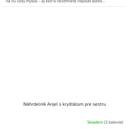
na ňu vždy myslíš – aj keď si nestihnete napísať alebo...
Náhrdelník Anjel s kryštálom pre sestru
Skladem
(2 balenie)