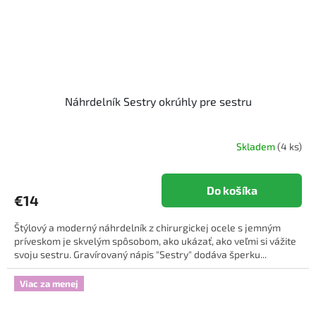
Náhrdelník Sestry okrúhly pre sestru
Skladem
(4 ks)
Do košíka
€14
Štýlový a moderný náhrdelník z chirurgickej ocele s jemným
príveskom je skvelým spôsobom, ako ukázať, ako veľmi si vážite
svoju sestru. Gravírovaný nápis "Sestry" dodáva šperku...
Viac za menej