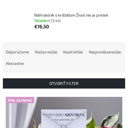
Náhrdelník s krištáľom Život nie je pretek
Skladem
(3 ks)
€16,50
R
a
Odporúčame
Najlacnejšie
Najdrahšie
Najpredávanejšie
d
e
Abecedne
n
i
e
OTVORIŤ FILTER
p
r
V
Viac za menej
o
ý
d
p
u
i
k
s
t