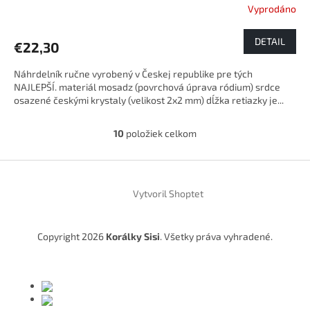
Vyprodáno
DETAIL
€22,30
Náhrdelník ručne vyrobený v Českej republike pre tých
NAJLEPŠÍ. materiál mosadz (povrchová úprava ródium) srdce
osazené českými krystaly (velikost 2x2 mm) dĺžka retiazky je...
10
položiek celkom
O
v
l
Z
á
á
d
Vytvoril Shoptet
p
a
ä
c
t
i
Copyright 2026
Korálky Sisi
. Všetky práva vyhradené.
i
e
p
e
r
v
k
y