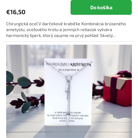
Do košíka
€16,50
Chirurgická oceľ V darčekové krabičke Kombinácia brúseného
ametystu, oceľového hrotu a jemných retiazok vytvára
harmonický šperk, ktorý zaujme na prvý pohľad. Skvelý...