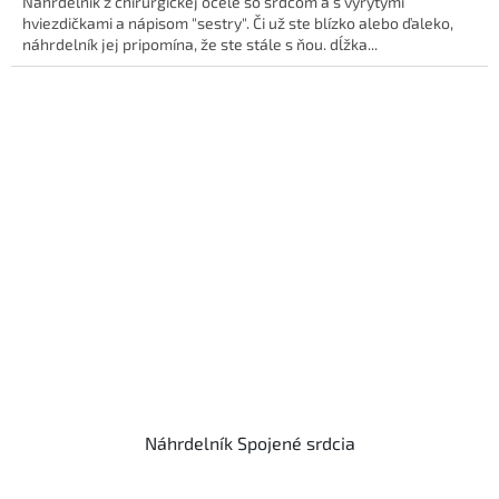
Náhrdelník z chirurgickej ocele so srdcom a s vyrytými
hviezdičkami a nápisom "sestry". Či už ste blízko alebo ďaleko,
náhrdelník jej pripomína, že ste stále s ňou. dĺžka...
Náhrdelník Spojené srdcia