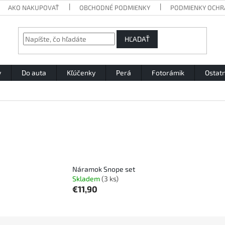
AKO NAKUPOVAŤ
OBCHODNÉ PODMIENKY
PODMIENKY OCHR
HĽADAŤ
y
Do auta
Kľúčenky
Perá
Fotorámik
Ostat
Náramok Snope set
Skladem
(3 ks)
€11,90