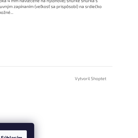
bka 4 mm navlečené na nylonovej šnúrke šnúrka s
uvným zapínaním (veľkosť sa prispôsobí) na srdiečko
možné...
Vytvoril Shoptet
Súhlasím