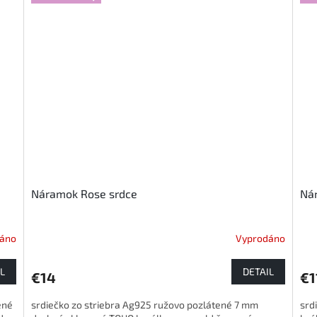
Náramok Rose srdce
Nár
áno
Vyprodáno
L
DETAIL
€14
€1
ené
srdiečko zo striebra Ag925 ružovo pozlátené 7 mm
srd