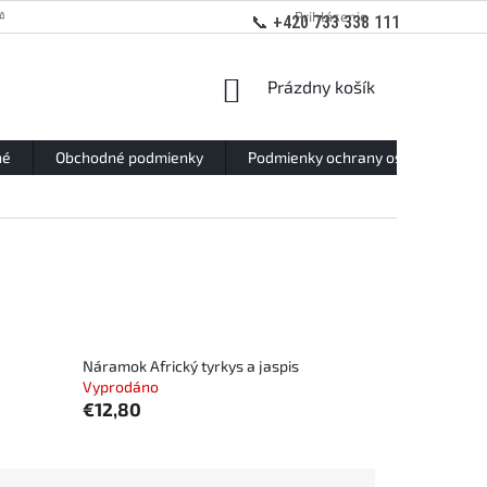
ANY OSOBNÝCH ÚDAJOV
Prihlásenie
📞 +420 733 338 111
NÁKUPNÝ
Prázdny košík
KOŠÍK
né
Obchodné podmienky
Podmienky ochrany osobných údaj
Náramok Africký tyrkys a jaspis
Vyprodáno
€12,80