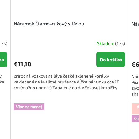
Náramok Čierno-ružový s lávou
Ná
1 ks)
Skladem
(1 ks)
ka
Do košíka
€11,10
€6
ý
prírodná voskovaná láva české sklenené korálky
Nár
žka
navlečené na kvalitné pruženca dĺžka náramku cca 18
Pís
cm (možno upraviť) Zabalené do darčekovej krabičky.
živ
sha
Viac za menej
d
Vi