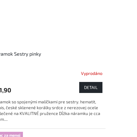
amok Sestry pinky
Vyprodáno
DETAIL
1,90
amok so spojenými malíčkami pre sestry. hematit,
pis, české sklenené korálky srdce z nerezovej ocele
lečené na KVALITNÉ pružence Dĺžka náramku je cca
m....
ac za menej