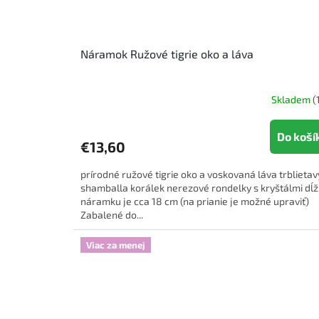
Náramok Ružové tigrie oko a láva
Skladem
(
Do koší
€13,60
prírodné ružové tigrie oko a voskovaná láva trblietav
shamballa korálek nerezové rondelky s kryštálmi dĺ
náramku je cca 18 cm (na prianie je možné upraviť)
Zabalené do...
Viac za menej