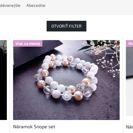
dávanejšie
Abecedne
OTVORIŤ FILTER
Viac za menej
Vi
Náramok Snope set
Nár