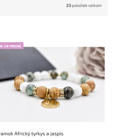
23
položiek celkom
ac za menej
amok Africký tyrkys a jaspis