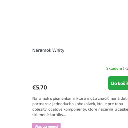
Náramok Whity
Skladem
(>5
Do koší
€5,70
Náramok s písmenkami, ktoré môžu značiť mená detí
partnerov, jednoducho kohokoľvek, kto je pre teba
dôležitý. oceľové komponenty, ktoré nečernajú česk
sklenené korálky...
Viac za menej