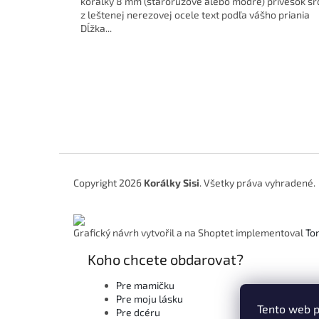
korálky 8 mm (staroružové alebo modré) prívesok sr
z leštenej nerezovej ocele text podľa vášho priania
Dĺžka...
Z
á
Copyright 2026
Korálky Sisi
. Všetky práva vyhradené.
p
ä
t
Grafický návrh vytvořil a na Shoptet implementoval
To
i
e
Koho chcete obdarovat?
Pre mamičku
Pre moju lásku
Tento web p
Pre dcéru