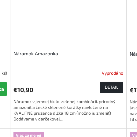
Náramok Amazonka
Nár
 ks)
Vyprodáno
DETAIL
ka
€10,90
€1
Náramok v jemnej bielo-zelenej kombinácii. prírodný
Nár
,
amazonit a české sklenené korálky navlečené na
jas
KVALITNÉ pružence dĺžka 18 cm (možno ju zmeniť)
nav
é
Dodávame v darčekovej...
18 c
Viac za menej
Vi