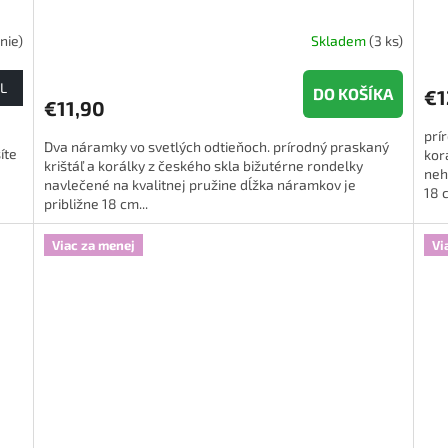
nie)
Skladem
(3 ks)
L
DO KOŠÍKA
€1
€11,90
prí
Dva náramky vo svetlých odtieňoch. prírodný praskaný
íte
kor
krištáľ a korálky z českého skla bižutérne rondelky
neh
navlečené na kvalitnej pružine dĺžka náramkov je
18 c
približne 18 cm...
Viac za menej
Vi