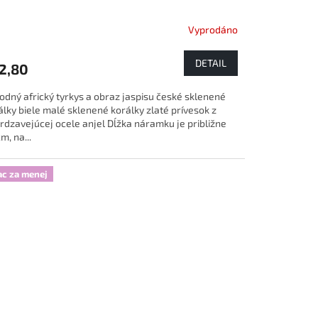
Vyprodáno
DETAIL
2,80
rodný africký tyrkys a obraz jaspisu české sklenené
álky biele malé sklenené korálky zlaté prívesok z
rdzavejúcej ocele anjel Dĺžka náramku je približne
m, na...
ac za menej