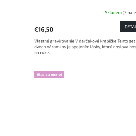
Skladem
(3 bale
Priemerné
hodnotenie
produktu
DETAI
€16,50
je
5,0
Vlastné gravírovanie V darčekové krabičke Tento set
z
dvoch náramkov je spojením lásky, ktorú doslova nos
5
na ruke.
hviezdičiek.
Viac za menej