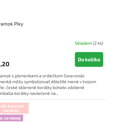
ramok Piky
Skladem
(2 ks)
Do košíka
,20
amok s písmenkami a srdiečkom Swarovski.
menká môžu symbolizovať dôležité mená v tvojom
ote. české sklenené korálky bohato zdobené
mballa korálky navlečené na...
alší barevné
varianty
ac za menej