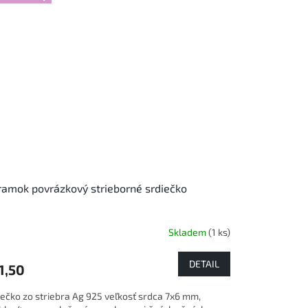
amok povrázkový strieborné srdiečko
Skladem
(1 ks)
DETAIL
1,50
iečko zo striebra Ag 925 veľkosť srdca 7x6 mm,