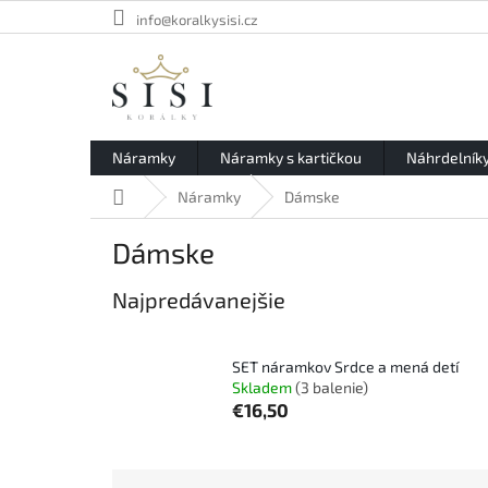
Prejsť
info@koralkysisi.cz
na
obsah
Náramky
Náramky s kartičkou
Náhrdelník
Domov
Náramky
Dámske
Dámske
Najpredávanejšie
SET náramkov Srdce a mená detí
Skladem
(3 balenie)
€16,50
R