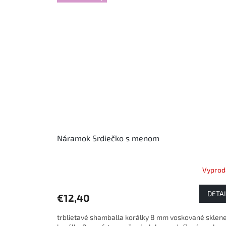
Náramok Srdiečko s menom
Vyprod
DETAI
€12,40
trblietavé shamballa korálky 8 mm voskované sklen