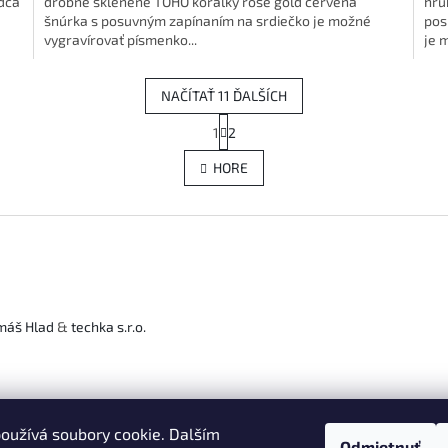
dca
drobné sklenené TOHO korálky rose gold červená
hrú
šnúrka s posuvným zapínaním na srdiečko je možné
pos
vygravírovať písmenko...
je 
NAČÍTAŤ 11 ĎALŠÍCH
S
1
2
O
t
r
v
HORE
á
l
n
á
k
d
o
a
v
c
a
i
n
e
i
e
p
máš Hlad
&
techka s.r.o.
r
v
k
y
v
ý
oužívá soubory cookie. Dalším
p
Odmietnuť