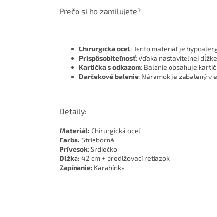
Prečo si ho zamilujete?
Chirurgická oceľ
: Tento materiál je hypoaler
Prispôsobiteľnosť
: Vďaka nastaviteľnej dĺž
Kartička s odkazom
: Balenie obsahuje karti
Darčekové balenie
: Náramok je zabalený v 
Detaily:
Materiál:
Chirurgická oceľ
Farba:
Strieborná
Prívesok
: Srdiečko
Dĺžka:
42 cm + predlžovací retiazok
Zapínanie:
Karabínka
Z
á