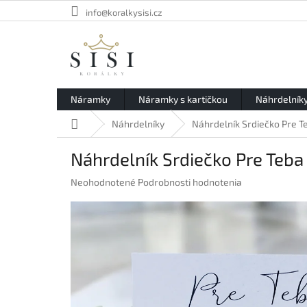
Prejsť
info@koralkysisi.cz
na
obsah
Náramky
Náramky s kartičkou
Náhrdelník
Domov
Náhrdelníky
Náhrdelník Srdiečko Pre T
Náhrdelník Srdiečko Pre Teba
Priemerné
Neohodnotené
Podrobnosti hodnotenia
hodnotenie
produktu
je
0,0
z
5
hviezdičiek.