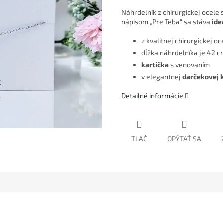
Náhrdelník z chirurgickej ocele
nápisom „Pre Teba“ sa stáva
ide
z kvalitnej chirurgickej oc
dĺžka náhrdelníka je 42 c
kartička
s venovaním
v elegantnej
darčekovej 
Detailné informácie
TLAČ
OPÝTAŤ SA