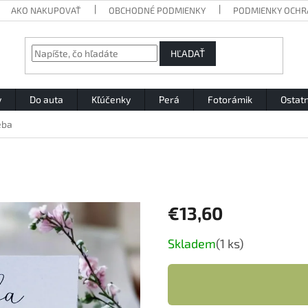
AKO NAKUPOVAŤ
OBCHODNÉ PODMIENKY
PODMIENKY OCHR
HĽADAŤ
y
Do auta
Kľúčenky
Perá
Fotorámik
Ostat
eba
€13,60
Jednotková
Skladem
(1 ks)
cena: