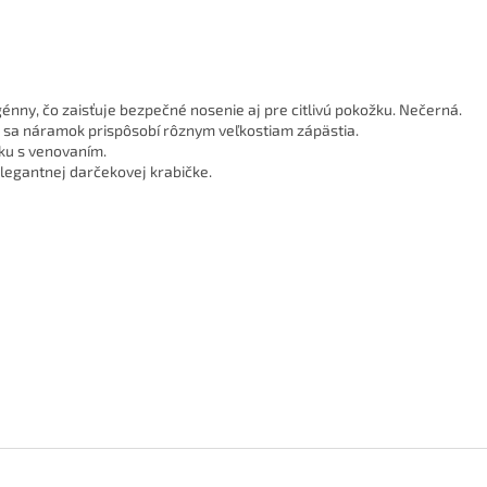
génny, čo zaisťuje bezpečné nosenie aj pre citlivú pokožku. Nečerná.
ke sa náramok prispôsobí rôznym veľkostiam zápästia.
čku s venovaním.
elegantnej darčekovej krabičke.