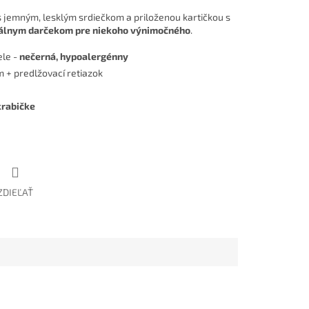
 s jemným, lesklým srdiečkom a priloženou kartičkou s
álnym darčekom pre niekoho výnimočného
.
ele -
nečerná, hypoalergénny
m + predlžovací retiazok
krabičke
ZDIEĽAŤ