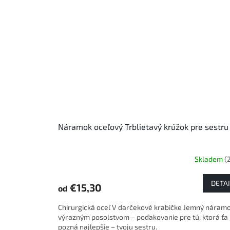
Náramok oceľový Trblietavý krúžok pre sestru
Skladem
(
DETAI
€15,30
od
Chirurgická oceľ V darčekové krabičke Jemný náramo
výrazným posolstvom – poďakovanie pre tú, ktorá ťa
pozná najlepšie – tvoju sestru.