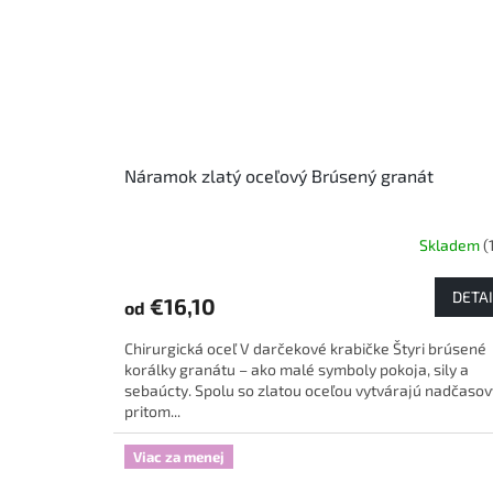
Náramok zlatý oceľový Brúsený granát
Skladem
(
DETAI
€16,10
od
Chirurgická oceľ V darčekové krabičke Štyri brúsené
korálky granátu – ako malé symboly pokoja, sily a
sebaúcty. Spolu so zlatou oceľou vytvárajú nadčasov
pritom...
Viac za menej