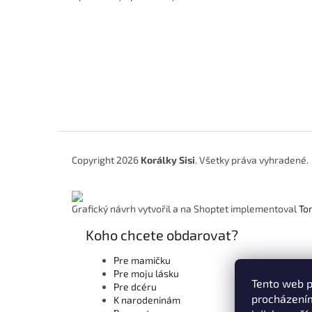
Z
á
Copyright 2026
Korálky Sisi
. Všetky práva vyhradené.
p
ä
t
Grafický návrh vytvořil a na Shoptet implementoval
To
i
e
Koho chcete obdarovat?
Pre mamičku
Pre moju lásku
Tento web p
Pre dcéru
procházením
K narodeninám