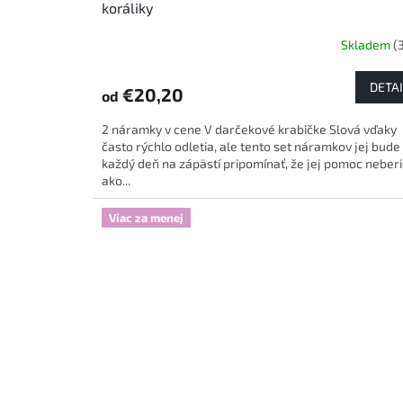
koráliky
Skladem
(
DETAI
€20,20
od
2 náramky v cene V darčekové krabičke Slová vďaky
často rýchlo odletia, ale tento set náramkov jej bude
každý deň na zápästí pripomínať, že jej pomoc neber
ako...
Viac za menej