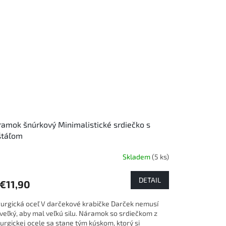
amok šnúrkový Minimalistické srdiečko s
štáľom
Skladem
(5 ks)
emerné
notenie
duktu
DETAIL
€11,90
rurgická oceľ V darčekové krabičke Darček nemusí
 veľký, aby mal veľkú silu. Náramok so srdiečkom z
rurgickej ocele sa stane tým kúskom, ktorý si
zdičiek.