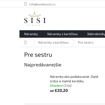
Prejsť
info@koralkysisi.cz
na
obsah
Náramky
Náramky s kartičkou
Náhrdelník
Domov
Náramky s kartičkou
Pre sestru
Pre sestru
Najpredávanejšie
Náramky ako poďakovanie: Zlaté
srdce a matné koráliky
Skladem
(3 ks)
€20,20
od