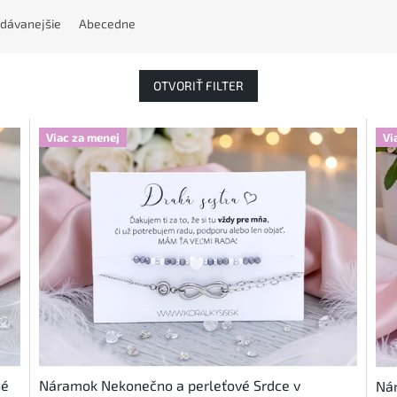
dávanejšie
Abecedne
OTVORIŤ FILTER
Viac za menej
Vi
né
Náramok Nekonečno a perleťové Srdce v
Nár