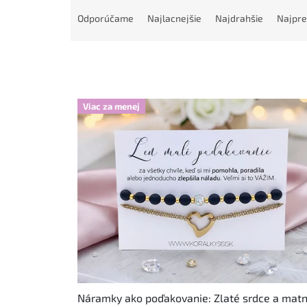
R
a
Odporúčame
Najlacnejšie
Najdrahšie
Najpre
d
e
n
i
e
V
p
Viac za menej
ý
r
p
o
i
d
s
u
p
k
r
t
o
o
d
v
u
k
t
o
v
Náramky ako poďakovanie: Zlaté srdce a mat