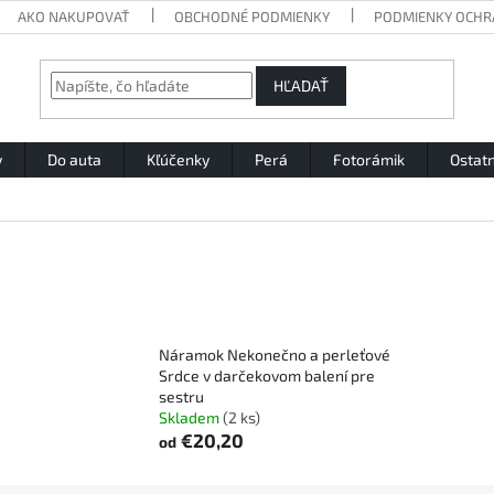
AKO NAKUPOVAŤ
OBCHODNÉ PODMIENKY
PODMIENKY OCHR
HĽADAŤ
y
Do auta
Kľúčenky
Perá
Fotorámik
Ostat
Náramok Nekonečno a perleťové
Srdce v darčekovom balení pre
sestru
Skladem
(2 ks)
€20,20
od