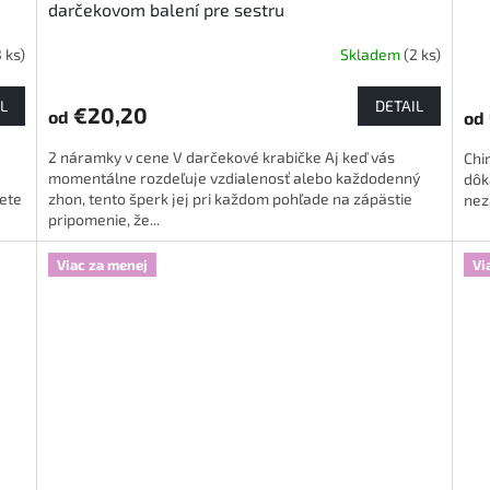
darčekovom balení pre sestru
3 ks)
Skladem
(2 ks)
L
DETAIL
€20,20
od
od
2 náramky v cene V darčekové krabičke Aj keď vás
Chi
momentálne rozdeľuje vzdialenosť alebo každodenný
dôk
iete
zhon, tento šperk jej pri každom pohľade na zápästie
nez
pripomenie, že...
Viac za menej
Vi