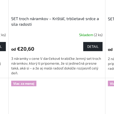
SET troch náramkov – Krištáľ, trblietavé srdce a
SET
sila radosti
2 ks)
Skladem
(2 ks)
L
DETAIL
€20,60
od
od
3 náramky v cene V darčekové krabičke Jemný set troch
2 n
j
náramkov, ktorý ti pripomenie, že si jedinečná presne
pri
taká, aká si – a že aj malá radosť dokáže rozjasniť celý
rad
deň.
Viac za menej
Vi