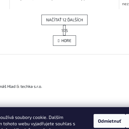
nezl
NAČÍTAŤ 12 ĎALŠÍCH
S
1
5
O
t
r
v
HORE
á
l
n
á
k
d
o
a
v
c
a
i
n
e
i
e
p
máš Hlad
&
techka s.r.o.
r
v
k
y
v
ý
oužívá soubory cookie. Dalším
p
Odmietnuť
 tohoto webu vyjadřujete souhlas s
i