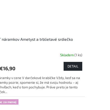
 náramkov Ametyst a trblietavé srdiečko
Skladem
(1 ks)
DETAIL
€16,90
áramky v cene V darčekové krabičke Vždy, keď sa na
amky pozrie, spomenie si, že má svoju hodnotu – aj
chvíľach, keď o tom pochybuje. Práve preto je tento
ek...
ac za menej