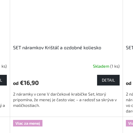
SET náramkov Krištáľ a ozdobné koliesko
SET
1 ks)
Skladem
(1 ks)
L
DETAIL
€16,90
od
od
2 náramky v cene V darčekové krabičke Set, ktorý
2 n
pripomína, že menej je často viac – a radosť sa skrýva v
nár
ý a
maličkostiach.
vo 
darč
Viac za menej
Vi