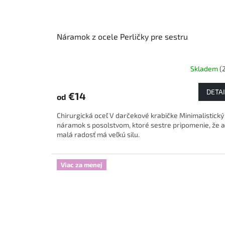
Náramok z ocele Perličky pre sestru
Skladem
(
DETAI
€14
od
Chirurgická oceľ V darčekové krabičke Minimalistický
náramok s posolstvom, ktoré sestre pripomenie, že a
malá radosť má veľkú silu.
Viac za menej