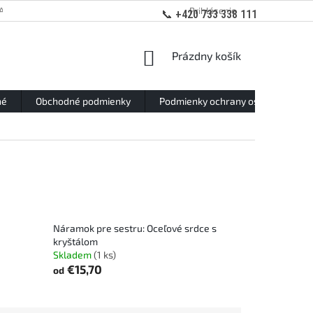
ANY OSOBNÝCH ÚDAJOV
Prihlásenie
📞 +420 733 338 111
NÁKUPNÝ
Prázdny košík
KOŠÍK
né
Obchodné podmienky
Podmienky ochrany osobných údaj
Náramok pre sestru: Oceľové srdce s
kryštálom
Skladem
(1 ks)
€15,70
od