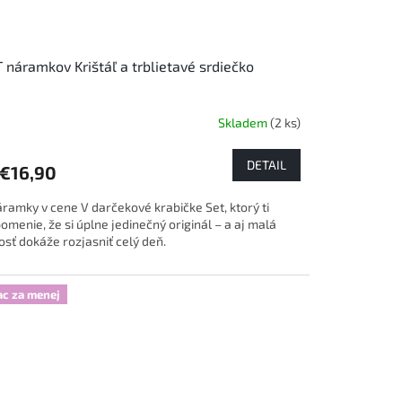
 náramkov Krištáľ a trblietavé srdiečko
Skladem
(2 ks)
DETAIL
€16,90
áramky v cene V darčekové krabičke Set, ktorý ti
pomenie, že si úplne jedinečný originál – a aj malá
osť dokáže rozjasniť celý deň.
ac za menej