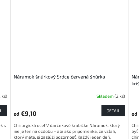
Náramok šnúrkový Srdce červená šnúrka
Nár
kri
2 ks)
Skladem
(2 ks)
Pri
hod
pro
L
DETAIL
€9,10
od
od
je
5,0
k s
Chirurgická oceľ V darčekové krabičke Náramok, ktorý
Chi
z
nie je len na ozdobu – ale ako pripomienka, že vzťah,
byť
5
ktorý máte, si zaslúži pozornosť. Každý jeden deň.
chi
hvie