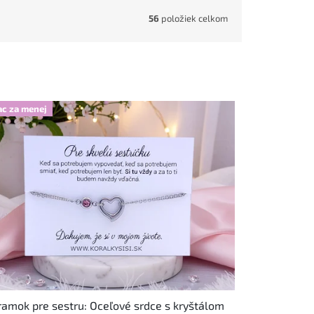
56
položiek celkom
ac za menej
amok pre sestru: Oceľové srdce s kryštálom