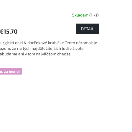
Skladem
(1 ks)
DETAIL
€15,70
rurgická oceľ V darčekové krabičke Tento náramok je
azom, že na tých najdôležitejších ľudí v živote
abúdame ani v tom najväčšom chaose.
ac za menej