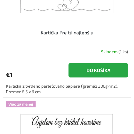
k
t
o
v
Kartička Pre tú najlepšiu
Skladem
(1 ks)
DO KOŠÍKA
€1
Kartička z tvrdého perleťového papiera (gramáž 300g/m2).
Rozmer 8,5 x 6 cm.
Viac za menej