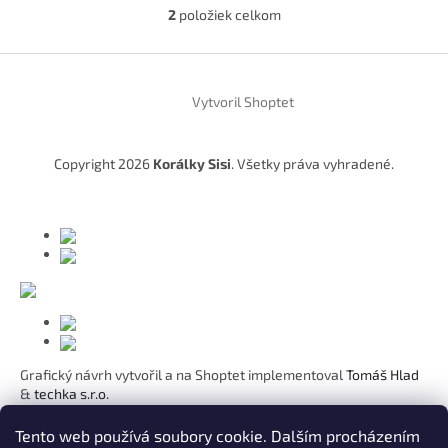
2
položiek celkom
O
v
l
Z
á
á
d
Vytvoril Shoptet
p
a
ä
c
t
i
Copyright 2026
Korálky Sisi
. Všetky práva vyhradené.
i
e
p
e
r
v
k
y
v
ý
p
i
s
Grafický návrh vytvořil a na Shoptet implementoval
Tomáš Hlad
u
&
techka s.r.o.
Koho chcete obdarovat?
Tento web používá soubory cookie. Dalším procházením