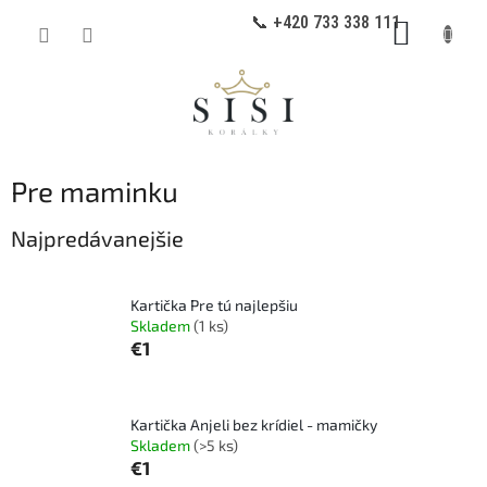
Prejsť
📞 +420 733 338 111
NÁKUP
na
obsah
KOŠÍK
Pre maminku
Najpredávanejšie
Kartička Pre tú najlepšiu
Skladem
(1 ks)
€1
Kartička Anjeli bez krídiel - mamičky
Skladem
(>5 ks)
€1