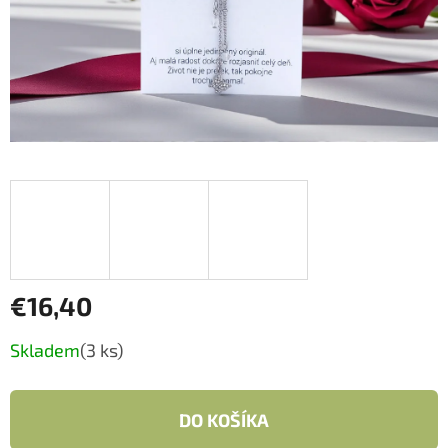
€16,40
Jednotková
Skladem
(3 ks)
cena:
DO KOŠÍKA