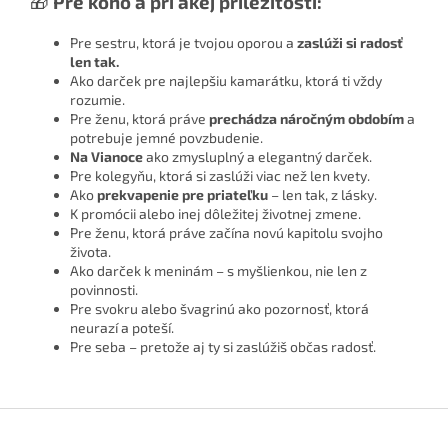
🎁
Pre koho a pri akej príležitosti:
Pre sestru, ktorá je tvojou oporou a
zaslúži si radosť
len tak.
Ako darček pre najlepšiu kamarátku, ktorá ti vždy
rozumie.
Pre ženu, ktorá práve
prechádza náročným obdobím
a
potrebuje jemné povzbudenie.
Na Vianoce
ako zmysluplný a elegantný darček.
Pre kolegyňu, ktorá si zaslúži viac než len kvety.
Ako
prekvapenie pre priateľku
– len tak, z lásky.
K promócii alebo inej dôležitej životnej zmene.
Pre ženu, ktorá práve začína novú kapitolu svojho
života.
Ako darček k meninám – s myšlienkou, nie len z
povinnosti.
Pre svokru alebo švagrinú ako pozornosť, ktorá
neurazí a poteší.
Pre seba – pretože aj ty si zaslúžiš občas radosť.
Z
á