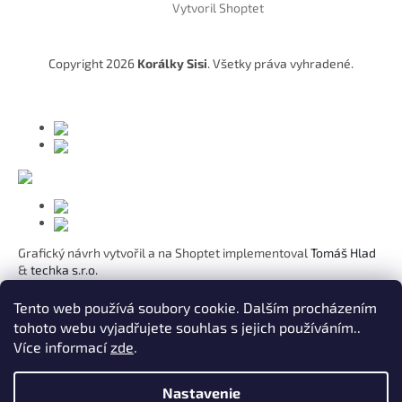
Vytvoril Shoptet
p
ä
t
Copyright 2026
Korálky Sisi
. Všetky práva vyhradené.
i
e
Grafický návrh vytvořil a na Shoptet implementoval
Tomáš Hlad
&
techka s.r.o.
Koho chcete obdarovat?
Tento web používá soubory cookie. Dalším procházením
tohoto webu vyjadřujete souhlas s jejich používáním..
Pre mamičku
Více informací
zde
.
Pre moju lásku
Pre dcéru
K narodeninám
Nastavenie