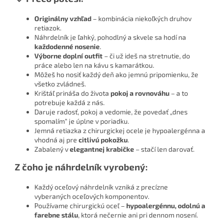
Originálny vzhľad
– kombinácia niekoľkých druhov
retiazok.
Náhrdelník je ľahký, pohodlný a skvele sa hodí na
každodenné nosenie
.
Výborne doplní outfit
– či už ideš na stretnutie, do
práce alebo len na kávu s kamarátkou.
Môžeš ho nosiť každý deň ako jemnú pripomienku, že
všetko zvládneš.
Krištáľ prináša do života
pokoj a rovnováhu
– a to
potrebuje každá z nás.
Daruje radosť, pokoj a vedomie, že povedať „dnes
spomalím“ je úplne v poriadku.
Jemná retiazka z chirurgickej ocele je hypoalergénna a
vhodná aj pre
citlivú pokožku
.
Zabalený v
elegantnej krabičke
– stačí len darovať.
Z čoho je náhrdelník vyrobený:
Každý oceľový náhrdelník vzniká z precízne
vyberaných oceľových komponentov.
Používame chirurgickú oceľ –
hypoalergénnu, odolnú a
farebne stálu
, ktorá nečernie ani pri dennom nosení.