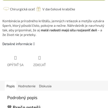
Chirurgická oceľ
V darčekové krabičke
Kombinácia prírodného krištáľu, jemných retiazok a motýľa vytvára
šperk, ktorý pôsobí čisto, pokojne a nežne. Náhrdelník je navrhnutý
tak, aby pripomínal, že aj
malé radosti majú silu rozjasniť deň
– a
že život nie je preteky.
Detailné informácie
OPÝTAŤ SA
ZDIEĽAŤ
Popis
Hodnotenie
Diskusia
Podrobný popis
💛 Prečo poteší: