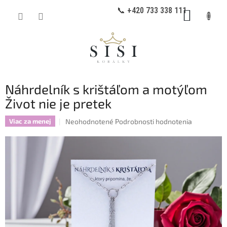
Prejsť
📞 +420 733 338 111
NÁKUP
na
obsah
KOŠÍK
Náhrdelník s krištáľom a motýľom
Život nie je pretek
Priemerné
Neohodnotené
Podrobnosti hodnotenia
Viac za menej
hodnotenie
produktu
je
0,0
z
5
hviezdičiek.