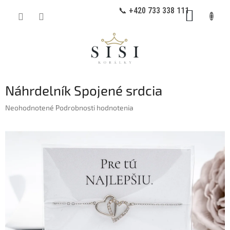
Prejsť
📞 +420 733 338 111
NÁKUP
na
obsah
KOŠÍK
Náhrdelník Spojené srdcia
Priemerné
Neohodnotené
Podrobnosti hodnotenia
hodnotenie
produktu
je
0,0
z
5
hviezdičiek.