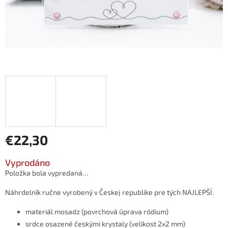
€22,30
Jednotková
Vyprodáno
cena:
Položka bola vypredaná…
Náhrdelník ručne vyrobený v Českej republike pre tých NAJLEPŠÍ.
materiál mosadz (povrchová úprava ródium)
srdce osazené českými krystaly (velikost 2x2 mm)