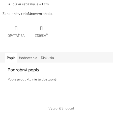
dĺžka retiazky je 41 cm
Zabalené v celofánovém obalu.
OPÝTAŤ SA
ZDIEĽAŤ
Popis
Hodnotenie
Diskusia
Podrobný popis
Popis produktu nie je dostupný
Z
á
Vytvoril Shoptet
p