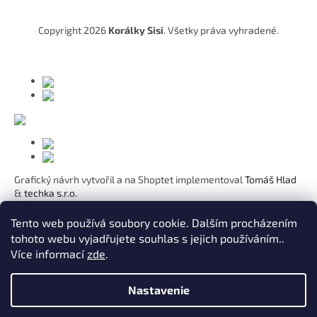
ä
t
Copyright 2026
Korálky Sisi
. Všetky práva vyhradené.
i
e
Grafický návrh vytvořil a na Shoptet implementoval
Tomáš Hlad
&
techka s.r.o.
Koho chcete obdarovat?
Tento web používá soubory cookie. Dalším procházením
tohoto webu vyjadřujete souhlas s jejich používáním..
Pre mamičku
Více informací
zde
.
Pre moju lásku
Pre dcéru
K narodeninám
Nastavenie
Pre sestru
Pre pani učiteľku