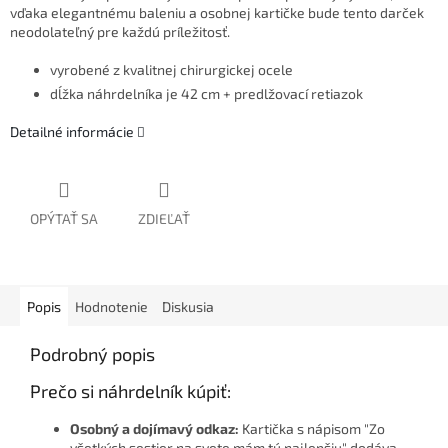
vďaka elegantnému baleniu a osobnej kartičke bude tento darček
neodolateľný pre každú príležitosť.
vyrobené z kvalitnej chirurgickej ocele
dĺžka náhrdelníka je 42 cm + predlžovací retiazok
Detailné informácie
OPÝTAŤ SA
ZDIEĽAŤ
Popis
Hodnotenie
Diskusia
Podrobný popis
Prečo si náhrdelník kúpiť:
Osobný a dojímavý odkaz:
Kartička s nápisom "Zo
všetkých sestier na svete mám tú najlepšiu" dodáva