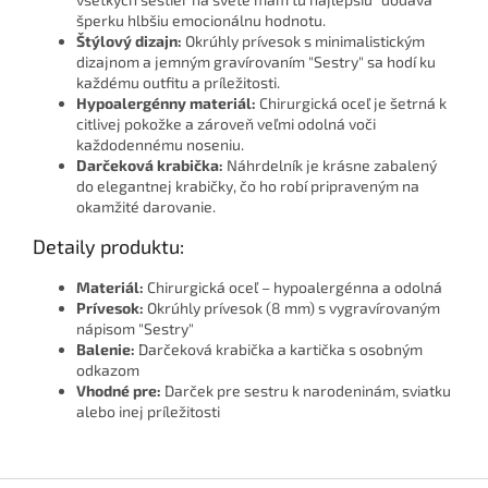
šperku hlbšiu emocionálnu hodnotu.
Štýlový dizajn:
Okrúhly prívesok s minimalistickým
dizajnom a jemným gravírovaním "Sestry" sa hodí ku
každému outfitu a príležitosti.
Hypoalergénny materiál:
Chirurgická oceľ je šetrná k
citlivej pokožke a zároveň veľmi odolná voči
každodennému noseniu.
Darčeková krabička:
Náhrdelník je krásne zabalený
do elegantnej krabičky, čo ho robí pripraveným na
okamžité darovanie.
Detaily produktu:
Materiál:
Chirurgická oceľ – hypoalergénna a odolná
Prívesok:
Okrúhly prívesok (8 mm) s vygravírovaným
nápisom "Sestry"
Balenie:
Darčeková krabička a kartička s osobným
odkazom
Vhodné pre:
Darček pre sestru k narodeninám, sviatku
alebo inej príležitosti