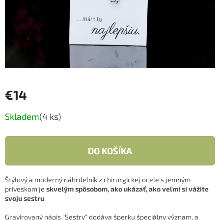
€14
Jednotková
Skladem
(4 ks)
cena:
DO KOŠÍKA
Štýlový a moderný náhrdelník z chirurgickej ocele s jemným
príveskom je
skvelým spôsobom, ako ukázať, ako veľmi si vážite
svoju sestru
.
Gravírovaný nápis "Sestry" dodáva šperku špeciálny význam, a