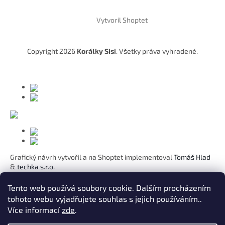
Z
á
Vytvoril Shoptet
p
ä
t
Copyright 2026
Korálky Sisi
. Všetky práva vyhradené.
i
e
Grafický návrh vytvořil a na Shoptet implementoval
Tomáš Hlad
&
techka s.r.o.
Koho chcete obdarovat?
Tento web používá soubory cookie. Dalším procházením
tohoto webu vyjadřujete souhlas s jejich používáním..
Pre mamičku
Více informací
zde
.
Pre moju lásku
Pre dcéru