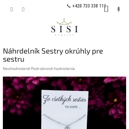
Prejsť
📞 +420 733 338 111
NÁKUP
na
obsah
KOŠÍK
Náhrdelník Sestry okrúhly pre
sestru
Priemerné
Neohodnotené
Podrobnosti hodnotenia
hodnotenie
produktu
je
0,0
z
5
hviezdičiek.