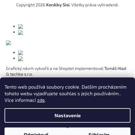
t
Copyright 2026
Korálky Sisi
. Všetky práva vyhradené.
i
e
Grafický návrh vytvořil a na Shoptet implementoval
Tomáš Hlad
&
techka s.r.o.
Koho chcete obdarovat?
Tento web používá soubory cookie. Dalším procházením
tohoto webu vyjadřujete souhlas s jejich používáním..
Pre mamičku
Více informací
zde
.
Pre moju lásku
Pre dcéru
K narodeninám
Nastavenie
Pre sestru
Pre pani učiteľku
Pre kamarátku
Odmietnuť
Súhlasím