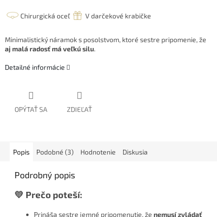
Chirurgická oceľ
V darčekové krabičke
Minimalistický náramok s posolstvom, ktoré sestre pripomenie, že
aj malá radosť má veľkú silu
.
Detailné informácie
OPÝTAŤ SA
ZDIEĽAŤ
Popis
Podobné (3)
Hodnotenie
Diskusia
Podrobný popis
💛 Prečo poteší:
Prináša sestre jemné pripomenutie, že
nemusí zvládať