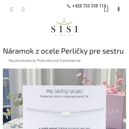
Prejsť
📞 +420 733 338 111
NÁKUP
na
obsah
KOŠÍK
Náramok z ocele Perličky pre sestru
Priemerné
Neohodnotené
Podrobnosti hodnotenia
hodnotenie
produktu
je
0,0
z
5
hviezdičiek.