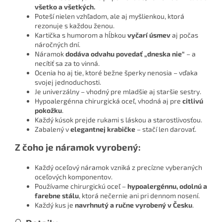
všetko a všetkých.
Poteší nielen vzhľadom, ale aj myšlienkou, ktorá
rezonuje s každou ženou.
Kartička s humorom a hĺbkou
vyčarí úsmev
aj počas
náročných dní.
Náramok
dodáva odvahu povedať „dneska nie“
– a
necítiť sa za to vinná.
Ocenia ho aj tie, ktoré bežne šperky nenosia – vďaka
svojej jednoduchosti.
Je univerzálny – vhodný pre mladšie aj staršie sestry.
Hypoalergénna chirurgická oceľ, vhodná aj pre
citlivú
pokožku
.
Každý kúsok prejde rukami s láskou a starostlivosťou.
Zabalený v
elegantnej krabičke
– stačí len darovať.
Z čoho je náramok vyrobený:
Každý oceľový náramok vzniká z precízne vyberaných
oceľových komponentov.
Používame chirurgickú oceľ –
hypoalergénnu, odolnú a
farebne stálu
, ktorá nečernie ani pri dennom nosení.
Každý kus je
navrhnutý a ručne vyrobený v Česku
.