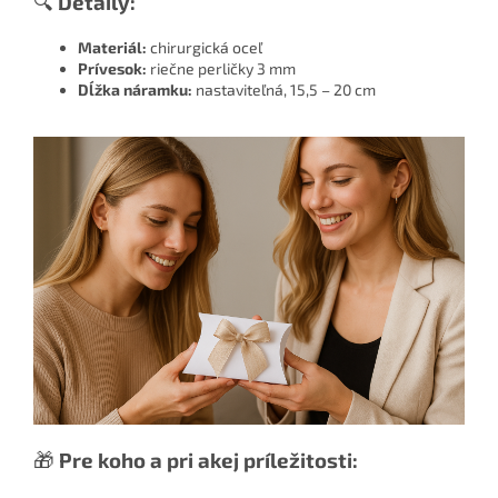
🔍
Detaily:
Materiál:
chirurgická oceľ
Prívesok:
riečne perličky 3 mm
Dĺžka náramku:
nastaviteľná, 15,5 – 20 cm
🎁
Pre koho a pri akej príležitosti: