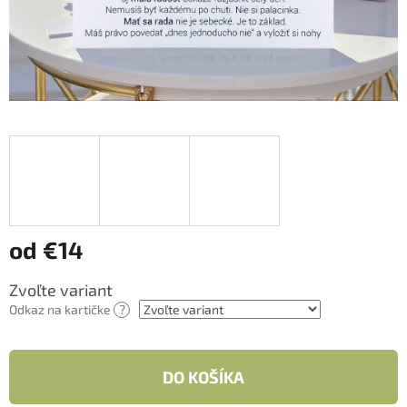
od
€14
Jednotková
Zvoľte variant
cena:
Odkaz na kartičke
?
DO KOŠÍKA