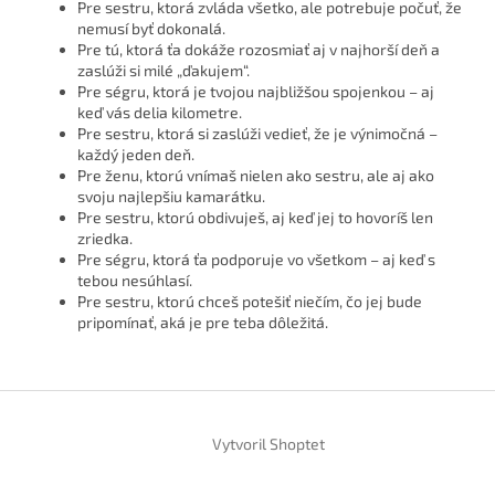
Pre sestru, ktorá zvláda všetko, ale potrebuje počuť, že
nemusí byť dokonalá.
Pre tú, ktorá ťa dokáže rozosmiať aj v najhorší deň a
zaslúži si milé „ďakujem“.
Pre ségru, ktorá je tvojou najbližšou spojenkou – aj
keď vás delia kilometre.
Pre sestru, ktorá si zaslúži vedieť, že je výnimočná –
každý jeden deň.
Pre ženu, ktorú vnímaš nielen ako sestru, ale aj ako
svoju najlepšiu kamarátku.
Pre sestru, ktorú obdivuješ, aj keď jej to hovoríš len
zriedka.
Pre ségru, ktorá ťa podporuje vo všetkom – aj keď s
tebou nesúhlasí.
Pre sestru, ktorú chceš potešiť niečím, čo jej bude
pripomínať, aká je pre teba dôležitá.
Z
á
Vytvoril Shoptet
p
ä