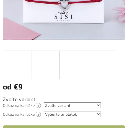
od
€9
Jednotková
Zvoľte variant
cena:
Odkaz na kartičke
?
Odkaz na kartičke
?