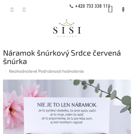
Prejsť
📞 +420 733 338 111
NÁKUP
na
obsah
KOŠÍK
Náramok šnúrkový Srdce červená
šnúrka
Priemerné
Neohodnotené
Podrobnosti hodnotenia
hodnotenie
produktu
je
0,0
z
5
hviezdičiek.