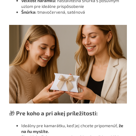
Veľkosť náramku:
nastaviteľná šnúrka s posuvným
uzlom pre ideálne prispôsobenie
Šnúrka:
tmavočervená, saténová
🎁
Pre koho a pri akej príležitosti:
Ideálny pre kamarátku, keď jej chcete pripomenúť,
že
na ňu myslíte.