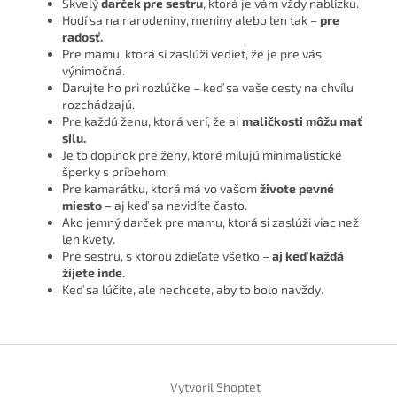
Skvelý
darček pre sestru
, ktorá je vám vždy nablízku.
Hodí sa na narodeniny, meniny alebo len tak –
pre
radosť.
Pre mamu, ktorá si zaslúži vedieť, že je pre vás
výnimočná.
Darujte ho pri rozlúčke – keď sa vaše cesty na chvíľu
rozchádzajú.
Pre každú ženu, ktorá verí, že aj
maličkosti môžu mať
silu.
Je to doplnok pre ženy, ktoré milujú minimalistické
šperky s príbehom.
Pre kamarátku, ktorá má vo vašom
živote pevné
miesto –
aj keď sa nevidíte často.
Ako jemný darček pre mamu, ktorá si zaslúži viac než
len kvety.
Pre sestru, s ktorou zdieľate všetko –
aj keď každá
žijete inde.
Keď sa lúčite, ale nechcete, aby to bolo navždy.
Z
á
Vytvoril Shoptet
p