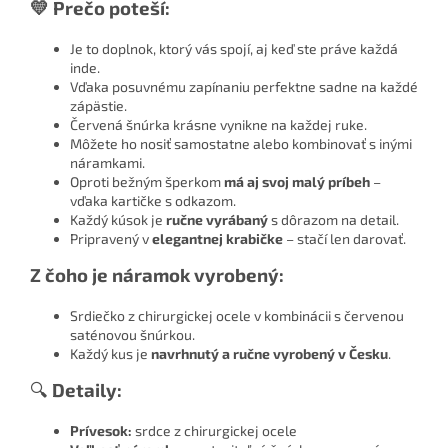
💛 Prečo poteší:
Je to doplnok, ktorý vás spojí, aj keď ste práve každá
inde.
Vďaka posuvnému zapínaniu perfektne sadne na každé
zápästie.
Červená šnúrka krásne vynikne na každej ruke.
Môžete ho nosiť samostatne alebo kombinovať s inými
náramkami.
Oproti bežným šperkom
má aj svoj malý príbeh
–
vďaka kartičke s odkazom.
Každý kúsok je
ručne vyrábaný
s dôrazom na detail.
Pripravený v
elegantnej krabičke
– stačí len darovať.
Z čoho je náramok vyrobený:
Srdiečko z chirurgickej ocele v kombinácii s červenou
saténovou šnúrkou.
Každý kus je
navrhnutý a ručne vyrobený v Česku
.
🔍
Detaily:
Prívesok:
srdce z chirurgickej ocele