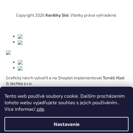
ä
t
Copyright 2026
Korálky Sisi
. Všetky práva vyhradené.
i
e
Grafický návrh vytvořil a na Shoptet implementoval
Tomáš Hlad
&
techka s.r.o.
Koho chcete obdarovat?
Tento web používá soubory cookie. Dalším procházením
tohoto webu vyjadřujete souhlas s jejich používáním..
Pre mamičku
Více informací
zde
.
Pre moju lásku
Pre dcéru
K narodeninám
Nastavenie
Pre sestru