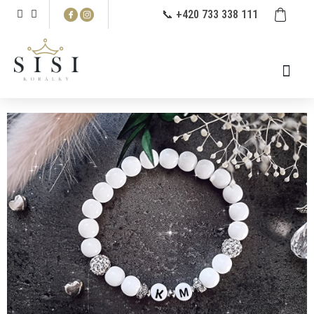
Prejsť
NÁ
📞 +420 733 338 111
na
KO
obsah