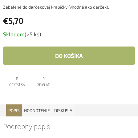
Zabalené do darčekovej krabičky (vhodné ako darček).
€5,70
Jednotková
Skladem
(>5 ks)
cena:
DO KOŠÍKA
OPÝTAŤ SA
ZDIEĽAŤ
POPIS
HODNOTENIE
DISKUSIA
Podrobný popis