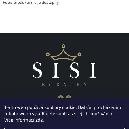
Popis produktu nie je dostupný
Tento web používá soubory cookie. Dalším procházením
tohoto webu vyjadřujete souhlas s jejich používáním..
Z
Více informací
zde
.
á
Copyright 2026
Korálky Sisi
. Všetky práva vyhradené.
p