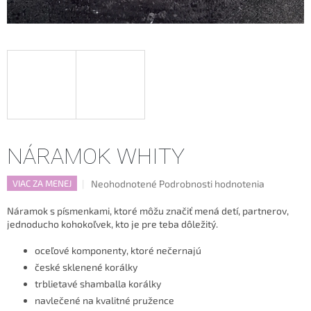
NÁRAMOK WHITY
Priemerné
Neohodnotené
Podrobnosti hodnotenia
VIAC ZA MENEJ
hodnotenie
produktu
Náramok s písmenkami, ktoré môžu značiť mená detí, partnerov,
je
jednoducho kohokoľvek, kto je pre teba dôležitý.
0,0
z
oceľové komponenty, ktoré nečernajú
5
české sklenené korálky
hviezdičiek.
trblietavé shamballa korálky
navlečené na kvalitné pružence