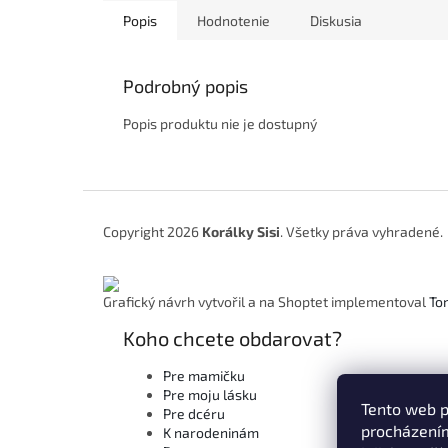
Popis
Hodnotenie
Diskusia
Podrobný popis
Popis produktu nie je dostupný
Z
á
Copyright 2026
Korálky Sisi
. Všetky práva vyhradené.
p
ä
t
Grafický návrh vytvořil a na Shoptet implementoval
To
i
e
Koho chcete obdarovat?
Pre mamičku
Pre moju lásku
Tento web p
Pre dcéru
procházením
K narodeninám