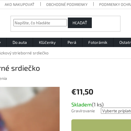
AKO NAKUPOVAŤ
OBCHODNÉ PODMIENKY
PODMIENKY OCHR
HĽADAŤ
y
Do auta
Kľúčenky
Perá
Fotorámik
Ostat
zkový strieborné srdiečko
né srdiečko
enia
€11,50
Jednotková
Skladem
(1 ks)
cena:
Gravírovanie