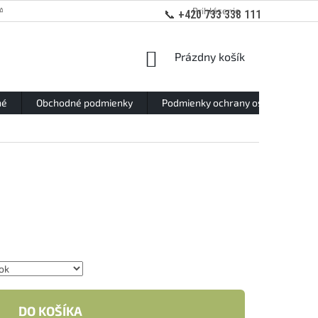
ANY OSOBNÝCH ÚDAJOV
Prihlásenie
📞 +420 733 338 111
NÁKUPNÝ
Prázdny košík
KOŠÍK
né
Obchodné podmienky
Podmienky ochrany osobných údaj
DO KOŠÍKA