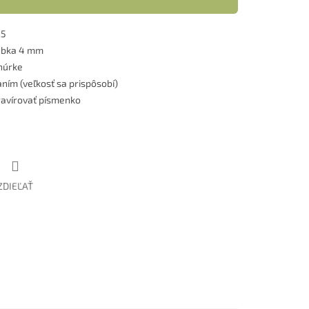
25
rúbka 4 mm
núrke
ním (veľkosť sa prispôsobí)
ravírovať písmenko
ZDIEĽAŤ