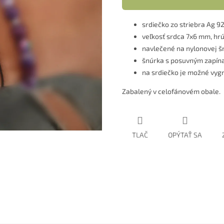
srdiečko zo striebra Ag 9
veľkosť srdca 7x6 mm, h
navlečené na nylonovej š
šnúrka s posuvným zapína
na srdiečko je možné vyg
Zabalený v celofánovém obale.
TLAČ
OPÝTAŤ SA