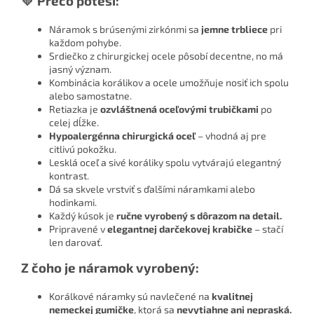
💛 Prečo poteší:
Náramok s brúsenými zirkónmi sa
jemne trbliece
pri
každom pohybe.
Srdiečko z chirurgickej ocele pôsobí decentne, no má
jasný význam.
Kombinácia korálikov a ocele umožňuje nosiť ich spolu
alebo samostatne.
Retiazka je
ozvláštnená oceľovými trubičkami
po
celej dĺžke.
Hypoalergénna chirurgická oceľ
– vhodná aj pre
citlivú pokožku.
Lesklá oceľ a sivé koráliky spolu vytvárajú elegantný
kontrast.
Dá sa skvele vrstviť s ďalšími náramkami alebo
hodinkami.
Každý kúsok je
ručne vyrobený s dôrazom na detail.
Pripravené v
elegantnej darčekovej krabičke
– stačí
len darovať.
Z čoho je náramok vyrobený:
Korálkové náramky sú navlečené na
kvalitnej
nemeckej gumičke
, ktorá sa
nevytiahne ani nepraská.