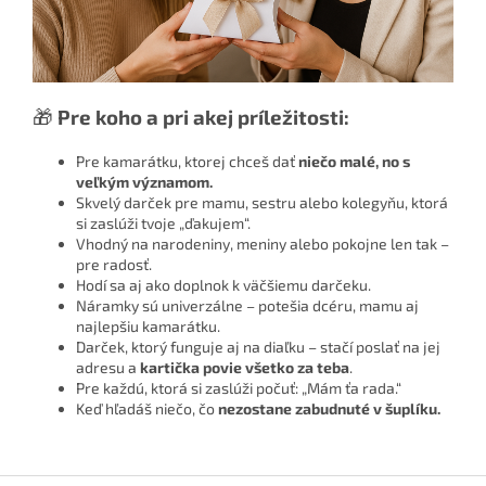
🎁
Pre koho a pri akej príležitosti:
Pre kamarátku, ktorej chceš dať
niečo malé, no s
veľkým významom.
Skvelý darček pre mamu, sestru alebo kolegyňu, ktorá
si zaslúži tvoje „ďakujem“.
Vhodný na narodeniny, meniny alebo pokojne len tak –
pre radosť.
Hodí sa aj ako doplnok k väčšiemu darčeku.
Náramky sú univerzálne – potešia dcéru, mamu aj
najlepšiu kamarátku.
Darček, ktorý funguje aj na diaľku – stačí poslať na jej
adresu a
kartička povie všetko za teba
.
Pre každú, ktorá si zaslúži počuť: „Mám ťa rada.“
Keď hľadáš niečo, čo
nezostane zabudnuté v šuplíku.
Z