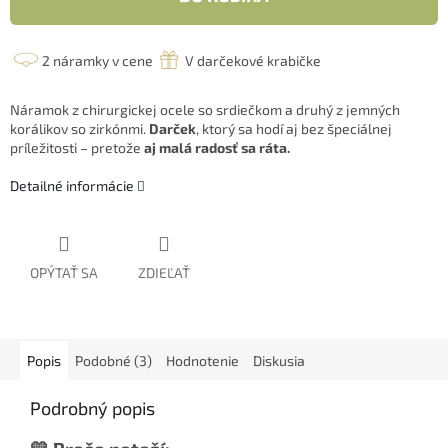
2 náramky v cene
V darčekové krabičke
Náramok z chirurgickej ocele so srdiečkom a druhý z jemných
korálikov so zirkónmi.
Darček
, ktorý sa hodí aj bez špeciálnej
príležitosti – pretože
aj malá radosť sa ráta.
Detailné informácie
OPÝTAŤ SA
ZDIEĽAŤ
Popis
Podobné (3)
Hodnotenie
Diskusia
Podrobný popis