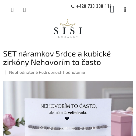
Prejsť
📞 +420 733 338 111
NÁKUP
na
obsah
KOŠÍK
SET náramkov Srdce a kubické
zirkóny Nehovorím to často
Priemerné
Neohodnotené
Podrobnosti hodnotenia
hodnotenie
produktu
je
0,0
z
5
hviezdičiek.