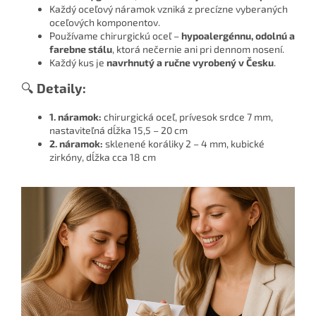
Každý oceľový náramok vzniká z precízne vyberaných
oceľových komponentov.
Používame chirurgickú oceľ –
hypoalergénnu, odolnú a
farebne stálu
, ktorá nečernie ani pri dennom nosení.
Každý kus je
navrhnutý a ručne vyrobený v Česku
.
🔍
Detaily:
1. náramok:
chirurgická oceľ, prívesok srdce 7 mm,
nastaviteľná dĺžka 15,5 – 20 cm
2. náramok:
sklenené koráliky 2 – 4 mm, kubické
zirkóny, dĺžka cca 18 cm