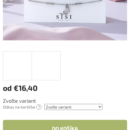
od
€16,40
Jednotková
Zvoľte variant
cena:
Odkaz na kartičke
?
DO KOŠÍKA