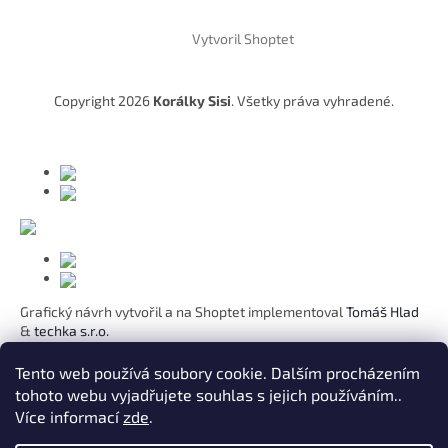
á
Vytvoril Shoptet
p
ä
t
Copyright 2026
Korálky Sisi
. Všetky práva vyhradené.
i
e
Grafický návrh vytvořil a na Shoptet implementoval
Tomáš Hlad
&
techka s.r.o.
Koho chcete obdarovat?
Tento web používá soubory cookie. Dalším procházením
tohoto webu vyjadřujete souhlas s jejich používáním..
Pre mamičku
Více informací
zde
.
Pre moju lásku
Pre dcéru