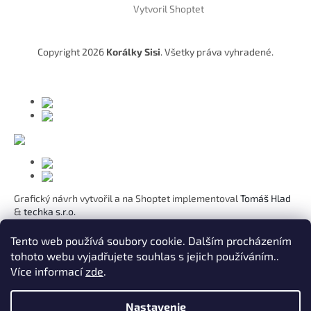
Vytvoril Shoptet
p
ä
t
Copyright 2026
Korálky Sisi
. Všetky práva vyhradené.
i
e
Grafický návrh vytvořil a na Shoptet implementoval
Tomáš Hlad
&
techka s.r.o.
Koho chcete obdarovat?
Tento web používá soubory cookie. Dalším procházením
tohoto webu vyjadřujete souhlas s jejich používáním..
Pre mamičku
Více informací
zde
.
Pre moju lásku
Pre dcéru
K narodeninám
Nastavenie