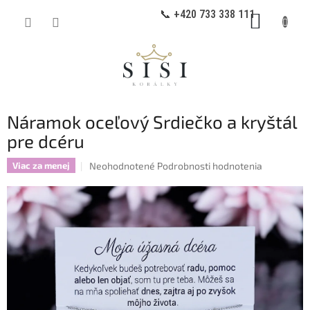
Prejsť
📞 +420 733 338 111
NÁKUP
na
obsah
KOŠÍK
Náramok oceľový Srdiečko a kryštál
pre dcéru
Priemerné
Neohodnotené
Podrobnosti hodnotenia
Viac za menej
hodnotenie
produktu
je
0,0
z
5
hviezdičiek.