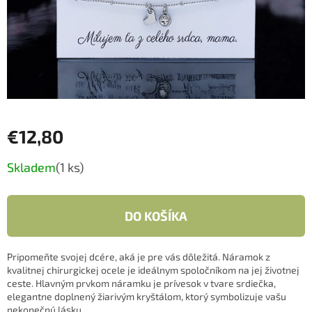
€12,80
Jednotková
Skladem
(1 ks)
cena:
DO KOŠÍKA
Pripomeňte svojej dcére, aká je pre vás dôležitá. Náramok z
kvalitnej chirurgickej ocele je ideálnym spoločníkom na jej životnej
ceste. Hlavným prvkom náramku je prívesok v tvare srdiečka,
elegantne doplnený žiarivým kryštálom, ktorý symbolizuje vašu
nekonečnú lásku.