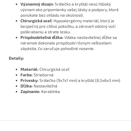
Významný dizajn:
Srdiečko a kryštál nesú hlboký
význam ako pripomienky vašej lásky a podpory, ktoré
ponúkate bez ohľadu na okolnosti.
Chirurgická oceľ:
Hypoalergénny materiál, ktorý je
bezpečný pre citlivú pokožku, a zároveň odolný voči
poškrabaniu a strate lesku.
Prispôsobiteľná dĺžka:
Vďaka nastaviteľnej dĺžke sa
náramok dokonale prispôsobí rôznym veľkostiam
zápästia, čo zaručuje pohodlné nosenie.
Detaily:
Materiál:
Chirurgická oceľ
Farba:
Strieborná
Prívesky:
Srdiečko (9x7x1 mm) a kryštál (8,5x6x3 mm)
Dĺžka:
Nastaviteľná
Zapínanie:
Karabínka
Z
á