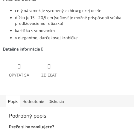
celý náramok je vyrobený z chirurgickej ocele
dĺžka je 15 - 20,5 cm (veľkosť je možné prispôsobiť vďaka
predlžovaciemu retiazku)
kartička s venovaním
v elegantnej darčekovej krabičke
Detailné informácie
OPÝTAŤ SA
ZDIEĽAŤ
Popis
Hodnotenie
Diskusia
Podrobný popis
Prečo si ho zamilujete?