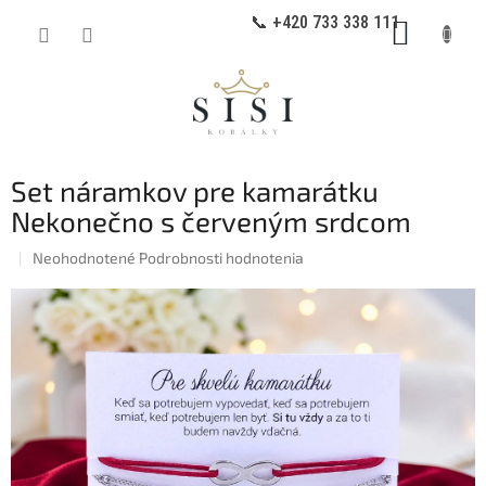
Prejsť
📞 +420 733 338 111
NÁKUP
na
obsah
KOŠÍK
Set náramkov pre kamarátku
Nekonečno s červeným srdcom
Priemerné
Neohodnotené
Podrobnosti hodnotenia
hodnotenie
produktu
je
0,0
z
5
hviezdičiek.