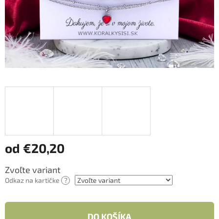
od
€20,20
Jednotková
Zvoľte variant
cena:
Odkaz na kartičke
?
DO KOŠÍKA