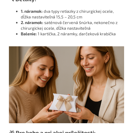
1. náramok:
dva typy retiazky z chirurgickej ocele,
dĺžka nastaviteľná 15,5 – 20,5 cm
2. náramok:
saténová červená šnúrka, nekonečno z
chirurgickej ocele, dĺžka nastaviteľná
Balenie:
1 kartička, 2 náramky, darčeková krabička
🎁
Pre koho a pri akej príležitosti: