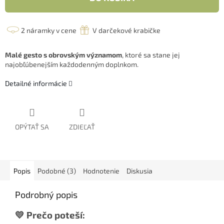
2 náramky v cene
V darčekové krabičke
Malé gesto s obrovským významom
, ktoré sa stane jej
najobľúbenejším každodenným doplnkom.
Detailné informácie
OPÝTAŤ SA
ZDIEĽAŤ
Popis
Podobné (3)
Hodnotenie
Diskusia
Podrobný popis
💛 Prečo poteší: