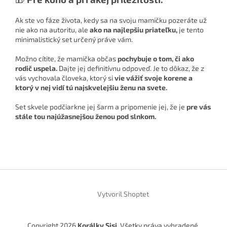
Ak ste vo fáze života, kedy sa na svoju mamičku pozeráte už
nie ako na autoritu, ale
ako na najlepšiu priateľku,
je tento
minimalistický set určený práve vám.
Možno cítite, že mamička občas
pochybuje o tom, či ako
rodič uspela.
Dajte jej definitívnu odpoveď. Je to dôkaz, že z
vás vychovala človeka, ktorý si
vie vážiť svoje korene a
ktorý v nej vidí tú najskvelejšiu ženu na svete.
Set skvele podčiarkne jej šarm a pripomenie jej, že je
pre vás
stále tou najúžasnejšou ženou pod slnkom.
Z
á
Vytvoril Shoptet
p
ä
t
Copyright 2026
Korálky Sisi
. Všetky práva vyhradené.