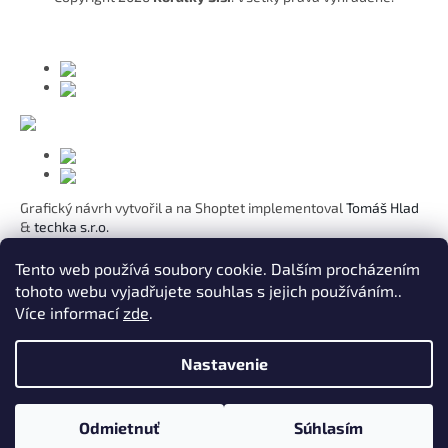
i
e
Grafický návrh vytvořil a na Shoptet implementoval
Tomáš Hlad
&
techka s.r.o.
Koho chcete obdarovat?
Tento web používá soubory cookie. Dalším procházením
tohoto webu vyjadřujete souhlas s jejich používáním..
Pre mamičku
Více informací
zde
.
Pre moju lásku
Pre dcéru
K narodeninám
Nastavenie
Pre sestru
Pre pani učiteľku
Pre kamarátku
Odmietnuť
Súhlasím
Znamenia zverokruhu