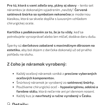
Pre tú, ktorá s vami zdieľa sny, plány aj obavy
– tento set
náramkov je dokonalým vyjadrením „navždy“.
Červená
saténová šnúrka so symbolom nekonečna
je modernou
klasikou, ktorá sa skvele dopĺňa s luxusným vzhľadom
chirurgickej ocele.
Kartička s poďakovaním za to, že je tu vždy
, keď sa
potrebujete vyrozprávať alebo len mlčať, dodáva daru dušu.
Šperky sú
darčekovo zabalené s maximálnym dôrazom na
estetiku
, aby bol dojem z darčeka dokonalý už od prvého
pohľadu na stuhu.
Z čoho je náramok vyrobený:
Každý oceľový náramok vzniká z
precízne vyberaných
oceľových komponentov.
Šnúrkový náramok je vyrobený zo
saténovej šnúrky.
Používame chirurgickú oceľ –
hypoalergénnu, odolnú a
farebne stálu
, ktorá nečernie ani pri dennom nosení.
Každý kus je
navrhnutý a ručne vyrobený v Česku
.
🔍
Detaily: