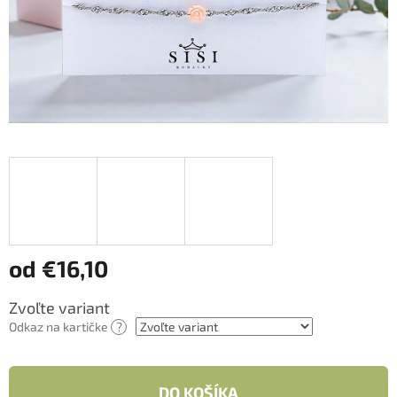
od
€16,10
Jednotková
Zvoľte variant
cena:
Odkaz na kartičke
?
DO KOŠÍKA