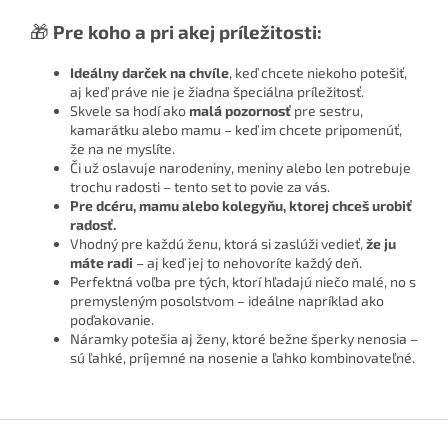
🎁
Pre koho a pri akej príležitosti:
Ideálny darček na chvíle
, keď chcete niekoho potešiť,
aj keď práve nie je žiadna špeciálna príležitosť.
Skvele sa hodí ako
malá pozornosť
pre sestru,
kamarátku alebo mamu – keď im chcete pripomenúť,
že na ne myslíte.
Či už oslavuje narodeniny, meniny alebo len potrebuje
trochu radosti – tento set to povie za vás.
Pre dcéru, mamu alebo kolegyňu, ktorej chceš urobiť
radosť.
Vhodný pre každú ženu, ktorá si zaslúži vedieť,
že ju
máte radi
– aj keď jej to nehovoríte každý deň.
Perfektná voľba pre tých, ktorí hľadajú niečo malé, no s
premysleným posolstvom – ideálne napríklad ako
poďakovanie.
Náramky potešia aj ženy, ktoré bežne šperky nenosia –
sú ľahké, príjemné na nosenie a ľahko kombinovateľné.
Z