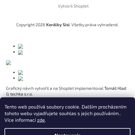
á
Vytvoril Shoptet
p
ä
t
Copyright 2026
Korálky Sisi
. Všetky práva vyhradené.
i
e
Grafický návrh vytvořil a na Shoptet implementoval
Tomáš Hlad
&
techka s.r.o.
Koho chcete obdarovat?
Tento web používá soubory cookie. Dalším procházením
tohoto webu vyjadřujete souhlas s jejich používáním..
Pre mamičku
Více informací
zde
.
Pre moju lásku
Pre dcéru
K narodeninám