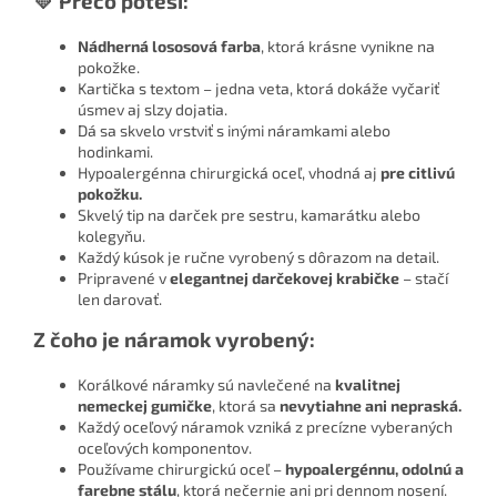
💛 Prečo poteší:
Nádherná lososová farba
, ktorá krásne vynikne na
pokožke.
Kartička s textom – jedna veta, ktorá dokáže vyčariť
úsmev aj slzy dojatia.
Dá sa skvelo vrstviť s inými náramkami alebo
hodinkami.
Hypoalergénna chirurgická oceľ, vhodná aj
pre citlivú
pokožku.
Skvelý tip na darček pre sestru, kamarátku alebo
kolegyňu.
Každý kúsok je ručne vyrobený s dôrazom na detail.
Pripravené v
elegantnej darčekovej krabičke
– stačí
len darovať.
Z čoho je náramok vyrobený:
Korálkové náramky sú navlečené na
kvalitnej
nemeckej gumičke
, ktorá sa
nevytiahne ani nepraská.
Každý oceľový náramok vzniká z precízne vyberaných
oceľových komponentov.
Používame chirurgickú oceľ –
hypoalergénnu, odolnú a
farebne stálu
, ktorá nečernie ani pri dennom nosení.