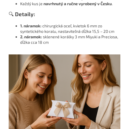
Každý kus je
navrhnutý a ručne vyrobený v Česku
.
🔍
Detaily:
1. náramok:
chirurgická oceľ, kvietok 6 mm zo
syntetického koralu, nastaviteľná dĺžka 15,5 – 20 cm
2. náramok:
sklenené korálky 3 mm Miyuki a Preciosa,
dĺžka cca 18 cm