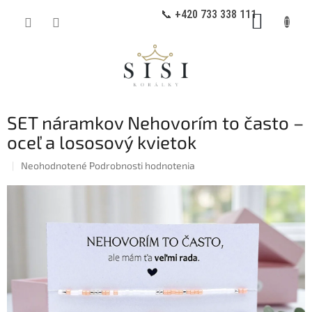
Prejsť
📞 +420 733 338 111
NÁKUP
na
obsah
KOŠÍK
SET náramkov Nehovorím to často –
oceľ a lososový kvietok
Priemerné
Neohodnotené
Podrobnosti hodnotenia
hodnotenie
produktu
je
0,0
z
5
hviezdičiek.