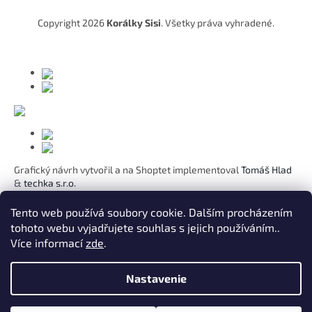
t
Copyright 2026
Korálky Sisi
. Všetky práva vyhradené.
i
e
Grafický návrh vytvořil a na Shoptet implementoval
Tomáš Hlad
&
techka s.r.o.
Koho chcete obdarovat?
Tento web používá soubory cookie. Dalším procházením
tohoto webu vyjadřujete souhlas s jejich používáním..
Pre mamičku
Více informací
zde
.
Pre moju lásku
Pre dcéru
K narodeninám
Nastavenie
Pre sestru
Pre pani učiteľku