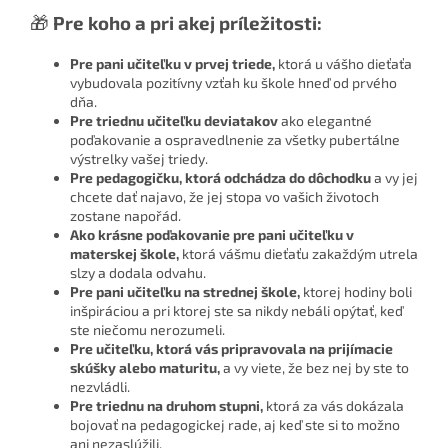
🎁
Pre koho a pri akej príležitosti:
Pre pani učiteľku v prvej triede,
ktorá u vášho dieťaťa
vybudovala pozitívny vzťah ku škole hneď od prvého
dňa.
Pre triednu učiteľku deviatakov
ako elegantné
poďakovanie a ospravedlnenie za všetky pubertálne
výstrelky vašej triedy.
Pre pedagogičku, ktorá odchádza do dôchodku
a vy jej
chcete dať najavo, že jej stopa vo vašich životoch
zostane napořád.
Ako krásne poďakovanie pre pani učiteľku v
materskej škole,
ktorá vášmu dieťaťu zakaždým utrela
slzy a dodala odvahu.
Pre pani učiteľku na strednej škole,
ktorej hodiny boli
inšpiráciou a pri ktorej ste sa nikdy nebáli opýtať, keď
ste niečomu nerozumeli.
Pre učiteľku, ktorá vás pripravovala na prijímacie
skúšky alebo maturitu,
a vy viete, že bez nej by ste to
nezvládli.
Pre triednu na druhom stupni,
ktorá za vás dokázala
bojovať na pedagogickej rade, aj keď ste si to možno
ani nezaslúžili.