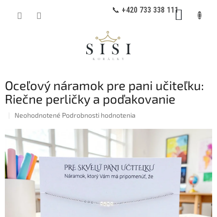
Prejsť
📞 +420 733 338 111
NÁKUP
na
obsah
KOŠÍK
Oceľový náramok pre pani učiteľku:
Riečne perličky a poďakovanie
Priemerné
Neohodnotené
Podrobnosti hodnotenia
hodnotenie
produktu
je
0,0
z
5
hviezdičiek.