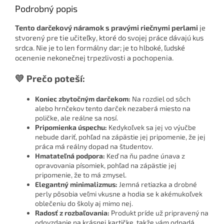
Podrobný popis
Tento darčekový náramok s pravými riečnymi perlami
je
stvorený pre tie učiteľky, ktoré do svojej práce dávajú kus
srdca. Nie je to len formálny dar; je to hlboké, ľudské
ocenenie nekonečnej trpezlivosti a pochopenia.
💛 Prečo poteší:
Koniec zbytočným darčekom:
Na rozdiel od sôch
alebo hrnčekov tento darček nezaberá miesto na
poličke, ale reálne sa nosí.
Pripomienka úspechu:
Kedykoľvek sa jej vo výučbe
nebude dariť, pohľad na zápästie jej pripomenie, že jej
práca má reálny dopad na študentov.
Hmatateľná podpora:
Keď na ňu padne únava z
opravovania písomiek, pohľad na zápästie jej
pripomenie, že to má zmysel.
Elegantný minimalizmus:
Jemná retiazka a drobné
perly pôsobia veľmi vkusne a hodia se k akémukoľvek
oblečeniu do školy aj mimo nej.
Radosť z rozbaľovania:
Produkt príde už pripravený na
odovzdanie na krásnej kartičke, takže vám odpadá