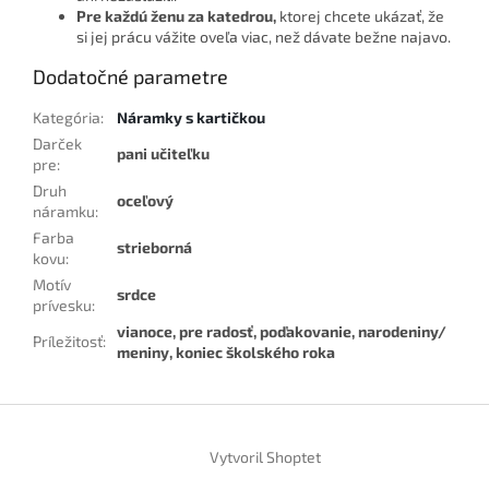
Pre každú ženu za katedrou,
ktorej chcete ukázať, že
si jej prácu vážite oveľa viac, než dávate bežne najavo.
Dodatočné parametre
Kategória
:
Náramky s kartičkou
Darček
pani učiteľku
pre
:
Druh
oceľový
náramku
:
Farba
strieborná
kovu
:
Motív
srdce
prívesku
:
vianoce, pre radosť, poďakovanie, narodeniny/
Príležitosť
:
meniny, koniec školského roka
Z
á
Vytvoril Shoptet
p
ä