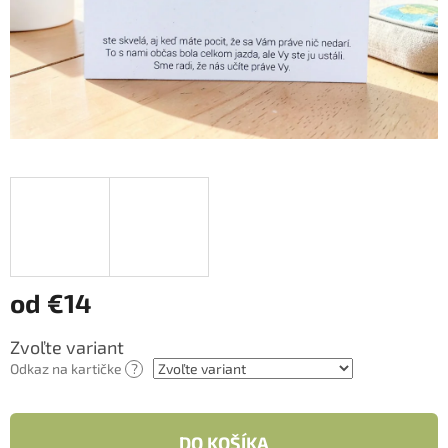
od
€14
Jednotková
Zvoľte variant
cena:
Odkaz na kartičke
?
DO KOŠÍKA