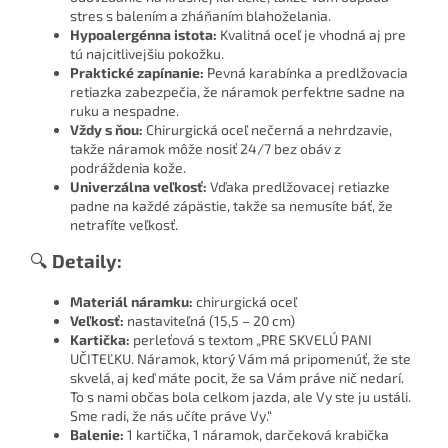
stres s balením a zháňaním blahoželania.
Hypoalergénna istota:
Kvalitná oceľ je vhodná aj pre
tú najcitlivejšiu pokožku.
Praktické zapínanie:
Pevná karabínka a predlžovacia
retiazka zabezpečia, že náramok perfektne sadne na
ruku a nespadne.
Vždy s ňou:
Chirurgická oceľ nečerná a nehrdzavie,
takže náramok môže nosiť 24/7 bez obáv z
podráždenia kože.
Univerzálna veľkosť:
Vďaka predlžovacej retiazke
padne na každé zápästie, takže sa nemusíte báť, že
netrafíte veľkosť.
🔍
Detaily:
Materiál náramku:
chirurgická oceľ
Veľkosť:
nastaviteľná (15,5 – 20 cm)
Kartička:
perleťová s textom „PRE SKVELÚ PANI
UČITEĽKU. Náramok, ktorý Vám má pripomenúť, že ste
skvelá, aj keď máte pocit, že sa Vám práve nič nedarí.
To s nami občas bola celkom jazda, ale Vy ste ju ustáli.
Sme radi, že nás učíte práve Vy.“
Balenie:
1 kartička, 1 náramok, darčeková krabička