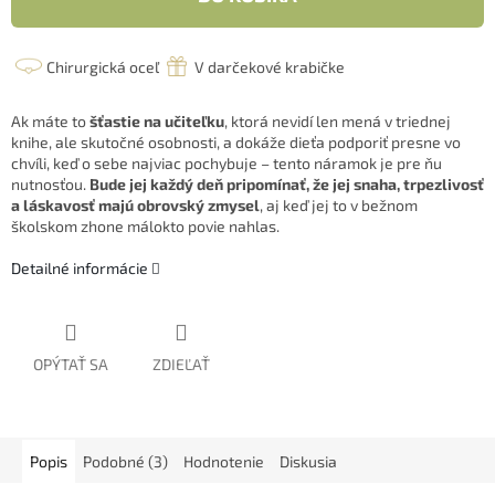
Chirurgická oceľ
V darčekové krabičke
Ak máte to
šťastie na učiteľku
, ktorá nevidí len mená v triednej
knihe, ale skutočné osobnosti, a dokáže dieťa podporiť presne vo
chvíli, keď o sebe najviac pochybuje – tento náramok je pre ňu
nutnosťou.
Bude jej každý deň pripomínať, že jej snaha, trpezlivosť
a láskavosť majú obrovský zmysel
, aj keď jej to v bežnom
školskom zhone málokto povie nahlas.
Detailné informácie
OPÝTAŤ SA
ZDIEĽAŤ
Popis
Podobné (3)
Hodnotenie
Diskusia