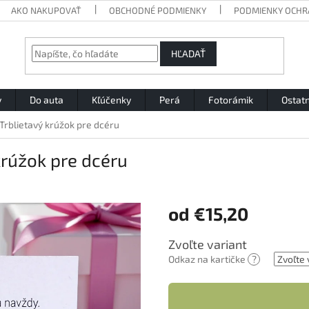
AKO NAKUPOVAŤ
OBCHODNÉ PODMIENKY
PODMIENKY OCHR
HĽADAŤ
y
Do auta
Kľúčenky
Perá
Fotorámik
Ostat
rblietavý krúžok pre dcéru
krúžok pre dcéru
od
€15,20
Jednotková
Zvoľte variant
cena:
Odkaz na kartičke
?