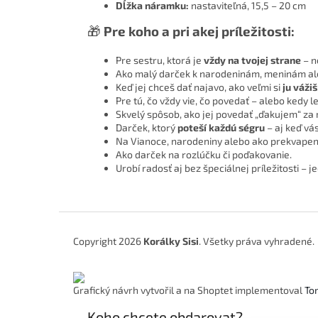
Dĺžka náramku:
nastaviteľná, 15,5 – 20 cm
🎁
Pre koho a pri akej príležitosti:
Pre sestru, ktorá je
vždy na tvojej strane
– n
Ako malý darček k narodeninám, meninám ale
Keď jej chceš dať najavo, ako veľmi si
ju vážiš
Pre tú, čo vždy vie, čo povedať – alebo kedy le
Skvelý spôsob, ako jej povedať „ďakujem“ za 
Darček, ktorý
poteší každú ségru
– aj keď vás
Na Vianoce, narodeniny alebo ako prekvapeni
Ako darček na rozlúčku či poďakovanie.
Urobí radosť aj bez špeciálnej príležitosti – 
Z
á
Copyright 2026
Korálky Sisi
. Všetky práva vyhradené.
p
ä
t
Grafický návrh vytvořil a na Shoptet implementoval
To
i
e
Koho chcete obdarovat?