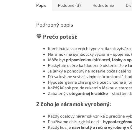
Popis
Podobné (3)
Hodnotenie
Dis
Podrobný popis
💛 Prečo poteší:
Kombinácia viacerých typov retiazok vytvára
Náramok má symbolický význam – spojenie, kt
Môže byť
pripomienkou blízkosti, lásky a op
Poskytuje dcére každodenné uistenie, že
v t
Je ľahký a pohodlný na nosenie počas celého
Dá sa krásne vrstviť s inými náramkami či ho
Hypoalergénna chirurgická oceľ, vhodná aj p
Každý kúsok prejde rukami s láskou a starost
Zabalený v
elegantnej krabičke
– stačí len d
Z čoho je náramok vyrobený:
Každý oceľový náramok vzniká z precízne v
Používame chirurgickú oceľ –
hypoalergénnu,
Každý kus je
navrhnutý a ručne vyrobený v 