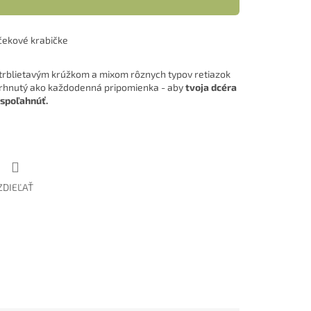
čekové krabičke
rblietavým krúžkom a mixom rôznych typov retiazok
vrhnutý ako každodenná pripomienka - aby
tvoja dcéra
 spoľahnúť.
ZDIEĽAŤ