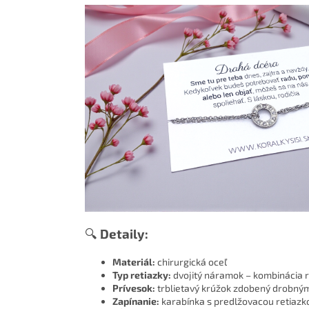
🔍
Detaily:
Materiál:
chirurgická oceľ
Typ retiazky:
dvojitý náramok – kombinácia r
Prívesok:
trblietavý krúžok zdobený drobný
Zapínanie:
karabínka s predlžovacou retiazk