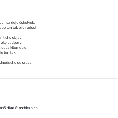
ech sa deje čokoľvek.
bo len tak pre radosť.
.
n ticho objať.
roky podpory.
 delia kilometre.
e len tak.
jednoducho od srdca.
máš Hlad
&
techka s.r.o.