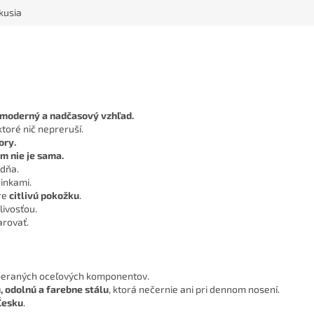
kusia
moderný a nadčasový vzhľad.
oré nič nepreruší.
ory.
om nie je sama.
 dňa.
dinkami.
re
citlivú pokožku
.
livosťou.
arovať.
yberaných oceľových komponentov.
 odolnú a farebne stálu
, ktorá nečernie ani pri dennom nosení.
Česku
.