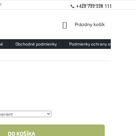
ANY OSOBNÝCH ÚDAJOV
Prihlásenie
📞 +420 733 338 111
NÁKUPNÝ
Prázdny košík
KOŠÍK
né
Obchodné podmienky
Podmienky ochrany osobných údaj
DO KOŠÍKA