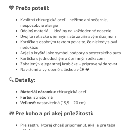
💛 Prečo poteší:
Kvalitná chirurgická oceľ – nežltne ani nečernie,
nespôsobuje alergie
Odolný materiál – ideálny na každodenné nosenie
Dvojitá retiazka s jemným, ale zaujímavým dizajnom
Kartička s osobným textom povie to, čo niekedy slová
nedokážu
Anjel a kryštál ako symbol podpory a sesterského puta
Kartička s jednoduchým a úprimným odkazom
Zabalený v elegantnej krabičke – pripravený darovať
Navržené a vyrobené s láskou v ČR ❤️
🔍
Detaily:
Materiál náramku:
chirurgická oceľ
Farba:
strieborná
Veľkosť:
nastaviteľná (15,5 – 20 cm)
🎁
Pre koho a pri akej príležitosti:
Pre sestru, ktorej chceš pripomenúť, aká je pre teba