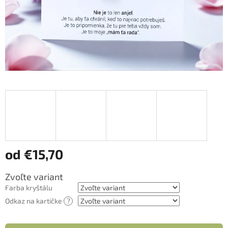
od
€15,70
Jednotková
Zvoľte variant
cena:
Farba kryštálu
Odkaz na kartičke
?