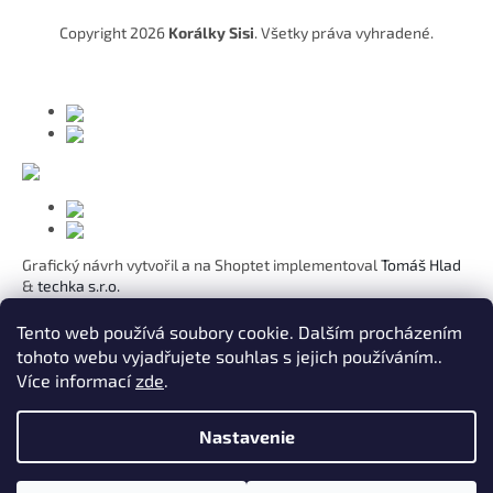
t
Copyright 2026
Korálky Sisi
. Všetky práva vyhradené.
i
e
Grafický návrh vytvořil a na Shoptet implementoval
Tomáš Hlad
&
techka s.r.o.
Koho chcete obdarovat?
Tento web používá soubory cookie. Dalším procházením
tohoto webu vyjadřujete souhlas s jejich používáním..
Pre mamičku
Více informací
zde
.
Pre moju lásku
Pre dcéru
K narodeninám
Nastavenie
Pre sestru
Pre pani učiteľku
Pre kamarátku