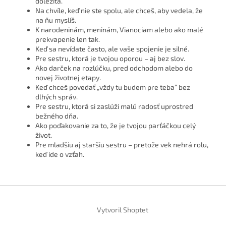
dôležitá.
Na chvíle, keď nie ste spolu, ale chceš, aby vedela, že
na ňu myslíš.
K narodeninám, meninám, Vianociam alebo ako malé
prekvapenie len tak.
Keď sa nevídate často, ale vaše spojenie je silné.
Pre sestru, ktorá je tvojou oporou – aj bez slov.
Ako darček na rozlúčku, pred odchodom alebo do
novej životnej etapy.
Keď chceš povedať „vždy tu budem pre teba“ bez
dlhých správ.
Pre sestru, ktorá si zaslúži malú radosť uprostred
bežného dňa.
Ako poďakovanie za to, že je tvojou parťáčkou celý
život.
Pre mladšiu aj staršiu sestru – pretože vek nehrá rolu,
keď ide o vzťah.
Z
á
Vytvoril Shoptet
p
ä