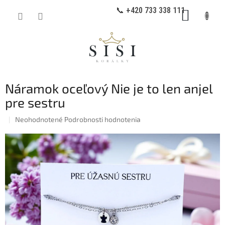
Prejsť
📞 +420 733 338 111
NÁKUP
na
obsah
KOŠÍK
Náramok oceľový Nie je to len anjel
pre sestru
Priemerné
Neohodnotené
Podrobnosti hodnotenia
hodnotenie
produktu
je
0,0
z
5
hviezdičiek.