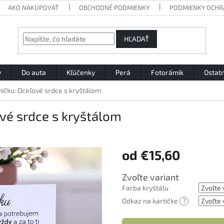
AKO NAKUPOVAŤ
OBCHODNÉ PODMIENKY
PODMIENKY OCHR
HĽADAŤ
y
Do auta
Kľúčenky
Perá
Fotorámik
Ostat
čku: Oceľové srdce s kryštálom
vé srdce s kryštálom
od
€15,60
Jednotková
Zvoľte variant
cena:
Farba kryštálu
Odkaz na kartičke
?