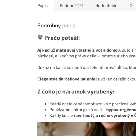
Popis
Podobné (3)
Hodnotenie
Dis
Podrobný popis
💛 Prečo poteší:
Aj keď už máte svoj vlastný život a domov
, puto 
blízkosti, aj keď vás práve delia kilometre alebo pr
Odkaz na kartičke dodá darčeku tú pravú hĺbku, kto
Elegantné darčekové balenie
je už len čerešničkou
Z čoho je náramok vyrobený:
Každý oceľový náramok vzniká z precízne v
Používame chirurgickú oceľ –
hypoalergénnu,
Každý kus je
navrhnutý a ručne vyrobený v 