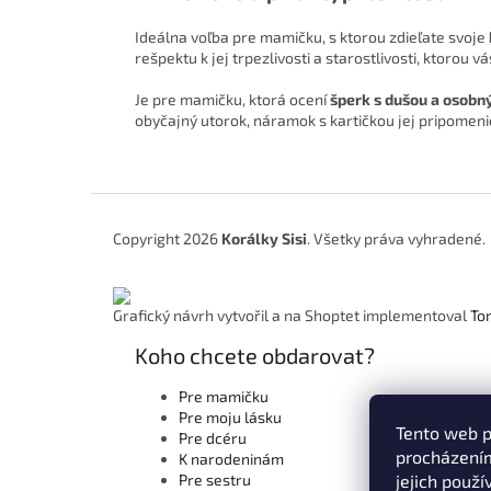
Ideálna voľba pre mamičku, s ktorou zdieľate svoje
rešpektu k jej trpezlivosti a starostlivosti, ktorou vá
Je pre mamičku, ktorá ocení
šperk s dušou a osob
obyčajný utorok, náramok s kartičkou jej pripomeni
Z
á
Copyright 2026
Korálky Sisi
. Všetky práva vyhradené.
p
ä
t
Grafický návrh vytvořil a na Shoptet implementoval
To
i
e
Koho chcete obdarovat?
Pre mamičku
Pre moju lásku
Tento web p
Pre dcéru
procházením
K narodeninám
Pre sestru
jejich použí