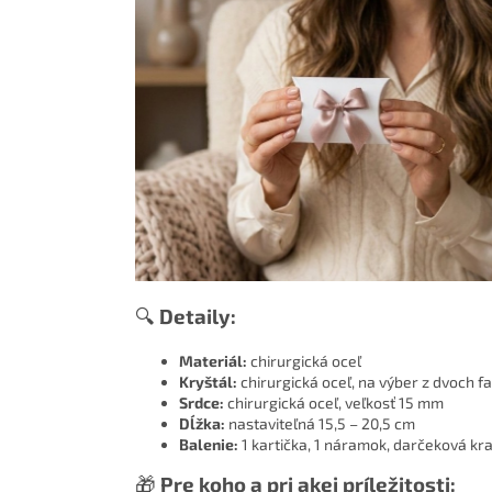
🔍
Detaily:
Materiál:
chirurgická oceľ
Kryštál:
chirurgická oceľ, na výber z dvoch fa
Srdce:
chirurgická oceľ, veľkosť 15 mm
Dĺžka:
nastaviteľná 15,5 – 20,5 cm
Balenie:
1 kartička, 1 náramok, darčeková kr
🎁
Pre koho a pri akej príležitosti: