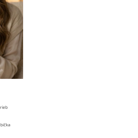
rieb
abička