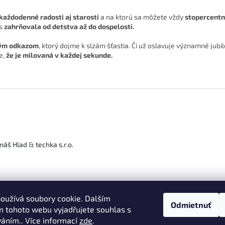
každodenné radosti aj starosti
a na ktorú sa môžete vždy
stopercentn
s
zahrňovala od detstva až do dospelosti.
ným odkazom
, ktorý dojme k slzám šťastia. Či už oslavuje významné jubi
e,
že je milovaná v každej sekunde.
máš Hlad
&
techka s.r.o.
oužívá soubory cookie. Dalším
Odmietnuť
 tohoto webu vyjadřujete souhlas s
váním.. Více informací
zde
.