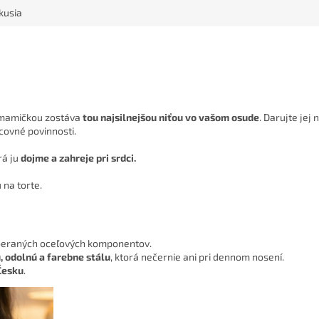
kusia
s mamičkou zostáva
tou najsilnejšou niťou vo vašom osude
. Darujte jej
acovné povinnosti.
rá ju
dojme a zahreje pri srdci.
 na torte.
yberaných oceľových komponentov.
 odolnú a farebne stálu
, ktorá nečernie ani pri dennom nosení.
Česku
.