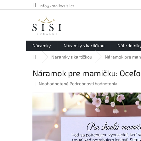
Prejsť
info@koralkysisi.cz
na
obsah
Náramky
Náramky s kartičkou
Náhrdelník
Domov
Náramky s kartičkou
Náramok pre mami
Náramok pre mamičku: Oceľo
Priemerné
Neohodnotené
Podrobnosti hodnotenia
hodnotenie
produktu
je
0,0
z
5
hviezdičiek.