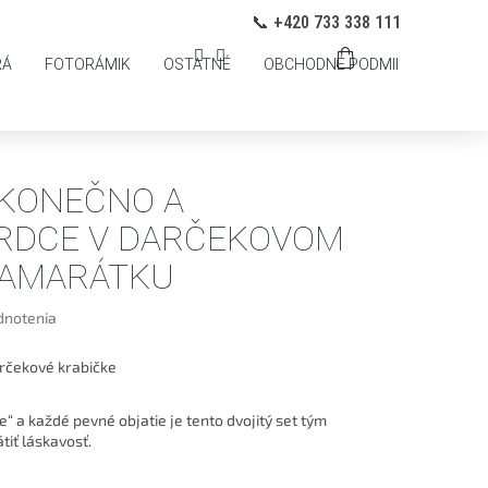
ANY OSOBNÝCH ÚDAJOV
Prihlásenie
📞 +420 733 338 111
NÁKUPNÝ
RÁ
FOTORÁMIK
OSTATNÉ
OBCHODNÉ PODMIENKY
PO
KOŠÍK
KONEČNO A
SRDCE V DARČEKOVOM
KAMARÁTKU
dnotenia
rčekové krabičke
“ a každé pevné objatie je tento dvojitý set tým
tiť láskavosť.