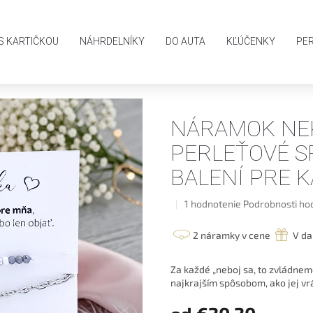
AKO NAKUPOVAŤ
OBCHODNÉ PODMIENKY
PODMIENKY OCHR
S KARTIČKOU
NÁHRDELNÍKY
DO AUTA
KĽÚČENKY
PE
o a perleťové Srdce v darčekovom balení pre kamarátku
NÁRAMOK NE
PERLEŤOVÉ 
BALENÍ PRE 
Priemerné
1 hodnotenie
Podrobnosti ho
hodnotenie
produktu
2 náramky v cene
V da
je
5,0
Za každé „neboj sa, to zvládneme
z
najkrajším spôsobom, ako jej vrá
5
hviezdičiek.