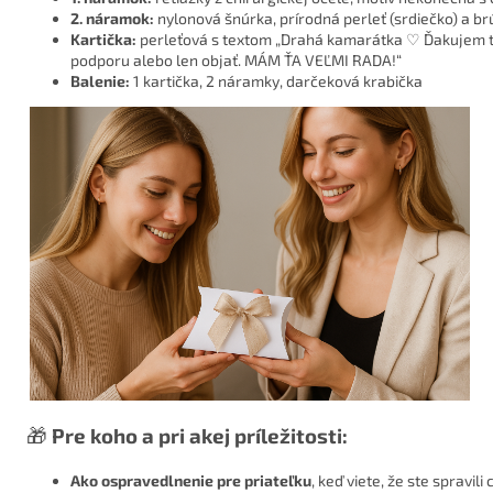
2. náramok:
nylonová šnúrka, prírodná perleť (srdiečko) a br
Kartička:
perleťová s textom „Drahá kamarátka ♡ Ďakujem ti z
podporu alebo len objať. MÁM ŤA VEĽMI RADA!“
Balenie:
1 kartička, 2 náramky, darčeková krabička
🎁
Pre koho a pri akej príležitosti:
Ako ospravedlnenie pre priateľku
, keď viete, že ste spravil