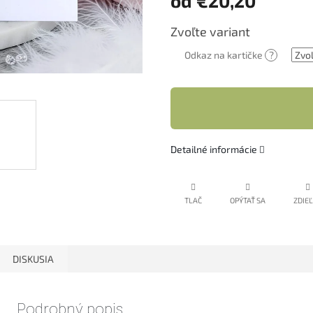
od
€20,20
Jednotková
Zvoľte variant
cena:
Odkaz na kartičke
?
Detailné informácie
TLAČ
OPÝTAŤ SA
ZDIE
DISKUSIA
Podrobný popis