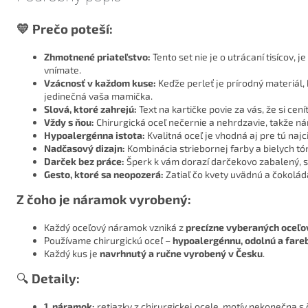
💛 Prečo poteší:
Zhmotnené priateľstvo:
Tento set nie je o utrácaní tisícov, 
vnímate.
Vzácnosť v každom kuse:
Keďže perleť je prírodný materiál, 
jedinečná vaša mamička.
Slová, ktoré zahrejú:
Text na kartičke povie za vás, že si cení
Vždy s ňou:
Chirurgická oceľ nečernie a nehrdzavie, takže n
Hypoalergénna istota:
Kvalitná oceľ je vhodná aj pre tú najc
Nadčasový dizajn:
Kombinácia striebornej farby a bielych tó
Darček bez práce:
Šperk k vám dorazí darčekovo zabalený, s
Gesto, ktoré sa neopozerá:
Zatiaľ čo kvety uvädnú a čokoláda
Z čoho je náramok vyrobený:
Každý oceľový náramok vzniká z
precízne vyberaných oceľ
Používame chirurgickú oceľ –
hypoalergénnu, odolnú a fare
Každý kus je
navrhnutý a ručne vyrobený v Česku
.
🔍
Detaily:
1. náramok:
retiazky z chirurgickej ocele, motív nekonečna s 