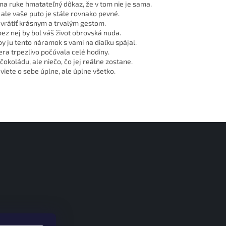
na ruke hmatateľný dôkaz, že v tom nie je sama.
, ale vaše puto je stále rovnako pevné.
te vrátiť krásnym a trvalým gestom.
ez nej by bol váš život obrovská nuda.
aby ju tento náramok s vami na diaľku spájal.
čera trpezlivo počúvala celé hodiny.
čokoládu, ale niečo, čo jej reálne zostane.
 viete o sebe úplne, ale úplne všetko.