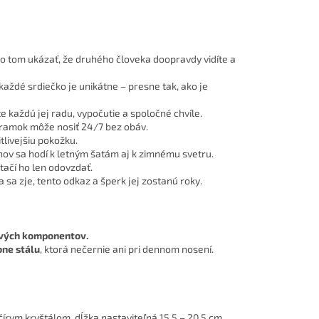
je o tom ukázať, že druhého človeka doopravdy vidíte a
každé srdiečko je unikátne – presne tak, ako je
te každú jej radu, vypočutie a spoločné chvíle.
áramok môže nosiť 24/7 bez obáv.
itlivejšiu pokožku.
nov sa hodí k letným šatám aj k zimnému svetru.
tačí ho len odovzdať.
 sa zje, tento odkaz a šperk jej zostanú roky.
ových komponentov.
bne stálu
, ktorá nečernie ani pri dennom nosení.
čírym kryštálom, dĺžka nastaviteľná 15,5 – 20,5 cm