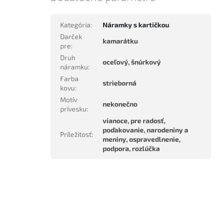
Kategória
:
Náramky s kartičkou
Darček
kamarátku
pre
:
Druh
oceľový, šnúrkový
náramku
:
Farba
strieborná
kovu
:
Motív
nekonečno
prívesku
:
vianoce, pre radosť,
poďakovanie, narodeniny a
Príležitosť
:
meniny, ospravedlnenie,
podpora, rozlúčka