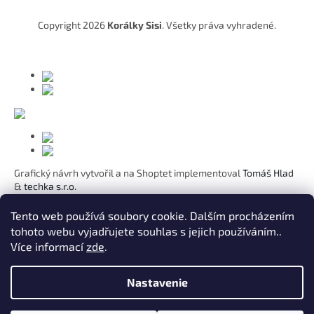
ä
t
Copyright 2026
Korálky Sisi
. Všetky práva vyhradené.
i
e
Grafický návrh vytvořil a na Shoptet implementoval
Tomáš Hlad
&
techka s.r.o.
Koho chcete obdarovat?
Tento web používá soubory cookie. Dalším procházením
tohoto webu vyjadřujete souhlas s jejich používáním..
Pre mamičku
Více informací
zde
.
Pre moju lásku
Pre dcéru
K narodeninám
Nastavenie
Pre sestru
Pre pani učiteľku