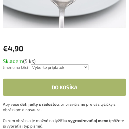
€4,90
Jednotková
Skladem
(5 ks)
cena:
Jméno na lžíci
DO KOŠÍKA
Aby vaše
deti jedly s radosťou
, pripravili sme pre vás lyžičky s
obrázkom dinosaura.
Okrem obrázka je možné na lyžičku
vygravírovať aj meno
(môžete
si vybrať aj typ písma).