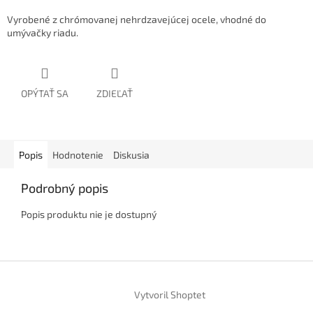
Vyrobené z chrómovanej nehrdzavejúcej ocele, vhodné do
umývačky riadu.
OPÝTAŤ SA
ZDIEĽAŤ
Popis
Hodnotenie
Diskusia
Podrobný popis
Popis produktu nie je dostupný
Z
á
Vytvoril Shoptet
p