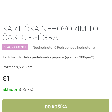
KARTIČKA NEHOVORÍM TO
ČASTO - SÉGRA
Priemerné
Neohodnotené
Podrobnosti hodnotenia
VIAC ZA MENEJ
hodnotenie
produktu
Kartička z tvrdého perleťového papiera (gramáž 300g/m2).
je
0,0
Rozmer 8,5 x 6 cm.
z
5
€1
hviezdičiek.
Jednotková
Skladem
(>5 ks)
cena:
DO KOŠÍKA