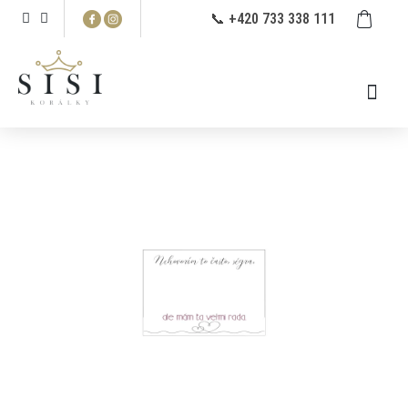
Prejsť
NÁ
📞 +420 733 338 111
na
KO
obsah