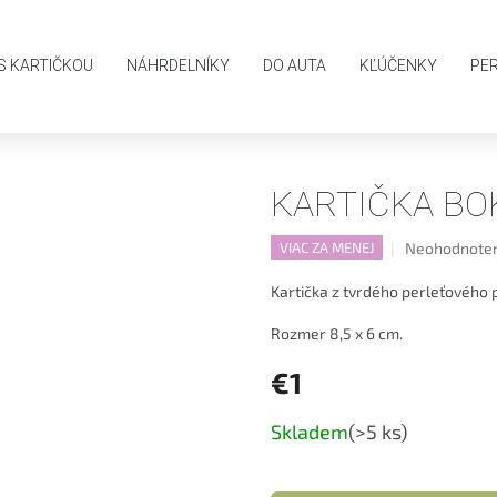
AKO NAKUPOVAŤ
OBCHODNÉ PODMIENKY
PODMIENKY OCHR
S KARTIČKOU
NÁHRDELNÍKY
DO AUTA
KĽÚČENKY
PE
e sestru
Kartička Bok po boku
KARTIČKA BO
Priemerné
Neohodnote
VIAC ZA MENEJ
hodnotenie
produktu
Kartička z tvrdého perleťového
je
0,0
Rozmer 8,5 x 6 cm.
z
5
€1
hviezdičiek.
Jednotková
Skladem
(>5 ks)
cena: