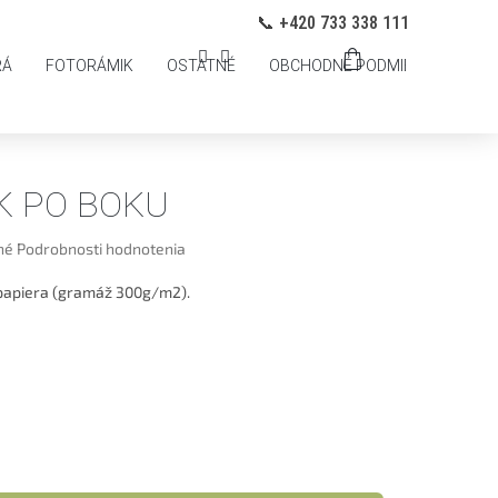
ANY OSOBNÝCH ÚDAJOV
Prihlásenie
📞 +420 733 338 111
NÁKUPNÝ
RÁ
FOTORÁMIK
OSTATNÉ
OBCHODNÉ PODMIENKY
PO
KOŠÍK
K PO BOKU
né
Podrobnosti hodnotenia
 papiera (gramáž 300g/m2).