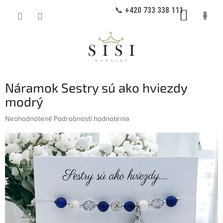
Prejsť
📞 +420 733 338 111
NÁKUP
na
obsah
KOŠÍK
Náramok Sestry sú ako hviezdy
modrý
Priemerné
Neohodnotené
Podrobnosti hodnotenia
hodnotenie
produktu
je
0,0
z
5
hviezdičiek.