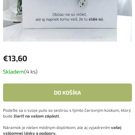
€13,60
Jednotková
Skladem
(4 ks)
cena:
DO KOŠÍKA
Podeľte sa o svoje puto so sestrou s týmto čarovným kúskom, ktorý
bude
žiariť na vašom zápästí
.
Náramok je nielen módnym doplnkom, ale aj vyjadrením
vašej
vzájomnej lásky a podpory.