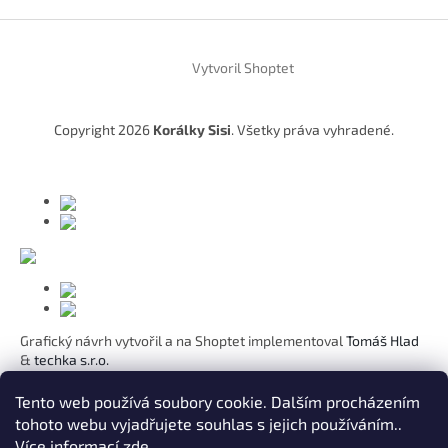
Z
á
Vytvoril Shoptet
p
ä
t
Copyright 2026
Korálky Sisi
. Všetky práva vyhradené.
i
e
Grafický návrh vytvořil a na Shoptet implementoval
Tomáš Hlad
&
techka s.r.o.
Koho chcete obdarovat?
Tento web používá soubory cookie. Dalším procházením
tohoto webu vyjadřujete souhlas s jejich používáním..
Pre mamičku
Více informací
zde
.