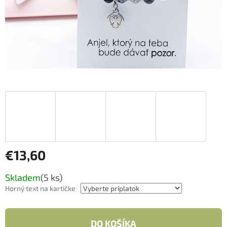
€13,60
Jednotková
Skladem
(5 ks)
cena:
Horný text na kartičke
DO KOŠÍKA