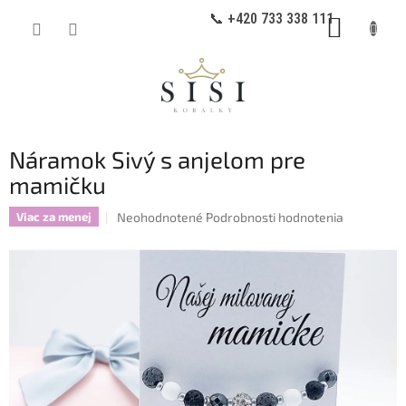
Prejsť
📞 +420 733 338 111
NÁKUP
na
obsah
KOŠÍK
Náramok Sivý s anjelom pre
mamičku
Priemerné
Neohodnotené
Podrobnosti hodnotenia
Viac za menej
hodnotenie
produktu
je
0,0
z
5
hviezdičiek.