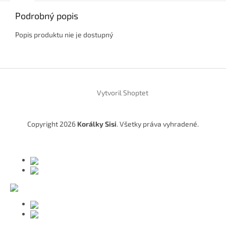
Podrobný popis
Popis produktu nie je dostupný
Z
á
Vytvoril Shoptet
p
ä
t
Copyright 2026
Korálky Sisi
. Všetky práva vyhradené.
i
e