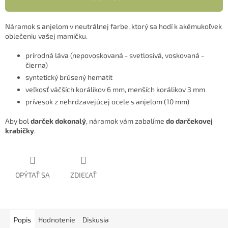
Náramok s anjelom v neutrálnej farbe, ktorý sa hodí k akémukoľvek
oblečeniu vašej mamičku.
prírodná láva (nepovoskovaná - svetlosivá, voskovaná -
čierna)
syntetický brúsený hematit
veľkosť väčších korálikov 6 mm, menších korálikov 3 mm
prívesok z nehrdzavejúcej ocele s anjelom (10 mm)
Aby bol
darček dokonalý
, náramok vám zabalíme
do darčekovej
krabičky
.
OPÝTAŤ SA
ZDIEĽAŤ
Popis
Hodnotenie
Diskusia