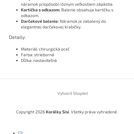
náramok prispôsobí rôznym veľkostiam zápästia.
Kartička s odkazom:
Balenie obsahuje kartičku s
odkazom.
Darčekové balenie:
Náramok je zabalený do
elegantnej darčekovej krabičky.
Detaily:
Materiál: chirurgická oceľ
Farba: strieborná
Dĺžka: nastaviteľná
Z
á
Vytvoril Shoptet
p
ä
t
Copyright 2026
Korálky Sisi
. Všetky práva vyhradené.
i
e