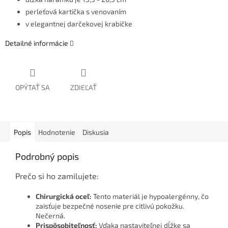
perleťová kartička s venovaním
v elegantnej darčekovej krabičke
Detailné informácie
OPÝTAŤ SA
ZDIEĽAŤ
Popis
Hodnotenie
Diskusia
Podrobný popis
Prečo si ho zamilujete:
Chirurgická oceľ:
Tento materiál je hypoalergénny, čo
zaisťuje bezpečné nosenie pre citlivú pokožku.
Nečerná.
Prispôsobiteľnosť:
Vďaka nastaviteľnej dĺžke sa