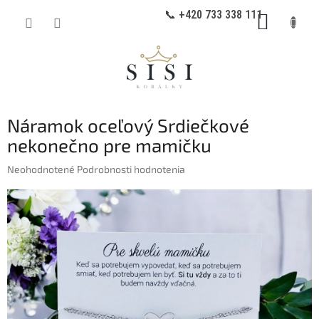
Prejsť
📞 +420 733 338 111
NÁKUP
na
obsah
KOŠÍK
Náramok oceľový Srdiečkové
nekonečno pre mamičku
Priemerné
Neohodnotené
Podrobnosti hodnotenia
hodnotenie
produktu
je
0,0
z
5
hviezdičiek.