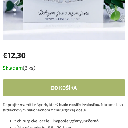
€12,30
Jednotková
Skladem
(3 ks)
cena:
DO KOŠÍKA
Doprajte mamičke šperk, ktorý
bude nosiť s hrdosťou
. Náramok so
srdiečkovým nekonečnom z chirurgickej ocele.
z chirurgickej ocele –
hypoalergénny, nečerná
dĺžka náramku je 15,5 - 20,5 cm