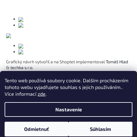
i
e
Grafický návrh vytvořil a na Shoptet implementoval
Tomáš Hlad
&
techka s.r.o.
Koho chcete obdarovat?
Tento web používá soubory cookie. Dalším procházením
tohoto webu vyjadřujete souhlas s jejich používáním..
Pre mamičku
Více informací
zde
.
Pre moju lásku
Pre dcéru
K narodeninám
Nastavenie
Pre sestru
Pre pani učiteľku
Pre kamarátku
Odmietnuť
Súhlasím
Znamenia zverokruhu