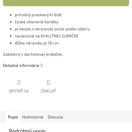
prírodný praskaný krištáľ
české sklenené korálky
prívesok z nerezovej ocele podľa výberu
navlečené na KVALITNEJ GUMIČKE
dĺžka náramku je 18 cm
Zabalený v darčekovej krabičke.
Detailné informácie
OPÝTAŤ SA
ZDIEĽAŤ
Popis
Hodnotenie
Diskusia
Podrobný popis