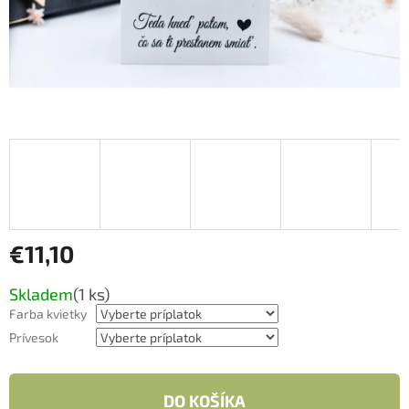
€11,10
Jednotková
Skladem
(1 ks)
cena:
Farba kvietky
Prívesok
DO KOŠÍKA