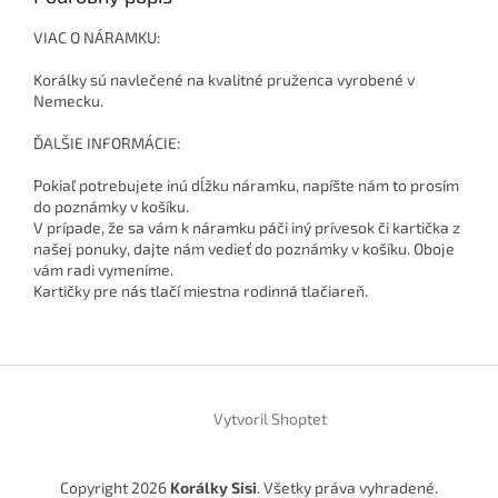
VIAC O NÁRAMKU:
Korálky sú navlečené na kvalitné pruženca vyrobené v
Nemecku.
ĎALŠIE INFORMÁCIE:
Pokiaľ potrebujete inú dĺžku náramku, napíšte nám to prosím
do poznámky v košíku.
V prípade, že sa vám k náramku páči iný prívesok či kartička z
našej ponuky, dajte nám vedieť do poznámky v košíku. Oboje
vám radi vymeníme.
Kartičky pre nás tlačí miestna rodinná tlačiareň.
Z
á
Vytvoril Shoptet
p
ä
t
Copyright 2026
Korálky Sisi
. Všetky práva vyhradené.