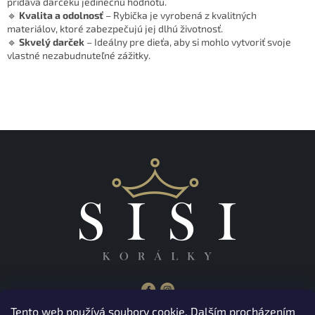
pridáva darčeku jedinečnú hodnotu.
🔹
Kvalita a odolnosť
– Rybička je vyrobená z kvalitných
materiálov, ktoré zabezpečujú jej dlhú životnosť.
🔹
Skvelý darček
– Ideálny pre dieťa, aby si mohlo vytvoriť svoje
vlastné nezabudnuteľné zážitky.
Tento web používá soubory cookie. Dalším procházením