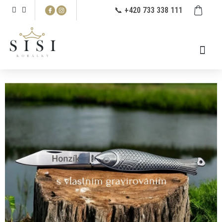
Prejsť
NÁ
📞 +420 733 338 111
na
KO
obsah