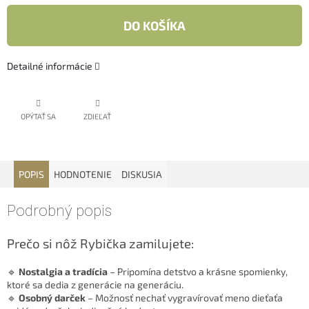
DO KOŠÍKA
Detailné informácie
OPÝTAŤ SA
ZDIEĽAŤ
POPIS
HODNOTENIE
DISKUSIA
Podrobný popis
Prečo si nôž Rybička zamilujete:
🔹
Nostalgia a tradícia
– Pripomína detstvo a krásne spomienky,
ktoré sa dedia z generácie na generáciu.
🔹
Osobný darček
– Možnosť nechať vygravírovať meno dieťaťa