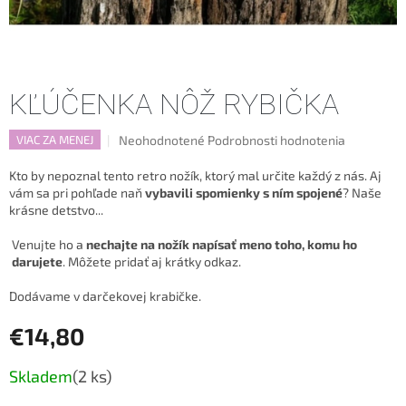
KĽÚČENKA NÔŽ RYBIČKA
Priemerné
Neohodnotené
Podrobnosti hodnotenia
VIAC ZA MENEJ
hodnotenie
produktu
Kto by nepoznal tento retro nožík, ktorý mal určite každý z nás. Aj
je
vám sa pri pohľade naň
vybavili spomienky s ním spojené
? Naše
0,0
krásne detstvo...
z
5
Venujte ho a
nechajte na nožík napísať meno toho, komu ho
hviezdičiek.
darujete
. Môžete pridať aj krátky odkaz.
Dodávame v darčekovej krabičke.
€14,80
Jednotková
Skladem
(2 ks)
cena: