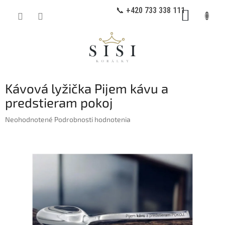
Prejsť
📞 +420 733 338 111
NÁKUP
na
obsah
KOŠÍK
Kávová lyžička Pijem kávu a
predstieram pokoj
Priemerné
Neohodnotené
Podrobnosti hodnotenia
hodnotenie
produktu
je
0,0
z
5
hviezdičiek.