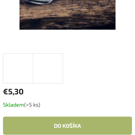
€5,30
Jednotková
Skladem
(>5 ks)
cena:
DO KOŠÍKA