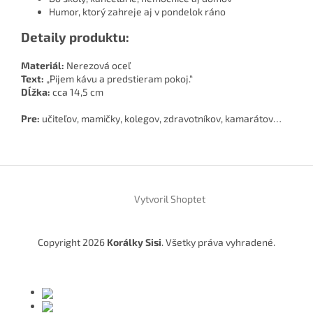
Humor, ktorý zahreje aj v pondelok ráno
Detaily produktu:
Materiál:
Nerezová oceľ
Text:
„Pijem kávu a predstieram pokoj.“
Dĺžka:
cca 14,5 cm
Pre:
učiteľov, mamičky, kolegov, zdravotníkov, kamarátov…
Z
á
Vytvoril Shoptet
p
ä
t
Copyright 2026
Korálky Sisi
. Všetky práva vyhradené.
i
e