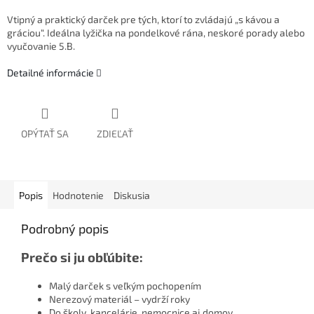
Vtipný a praktický darček pre tých, ktorí to zvládajú „s kávou a
gráciou“. Ideálna lyžička na pondelkové rána, neskoré porady alebo
vyučovanie 5.B.
Detailné informácie
OPÝTAŤ SA
ZDIEĽAŤ
Popis
Hodnotenie
Diskusia
Podrobný popis
Prečo si ju obľúbite:
Malý darček s veľkým pochopením
Nerezový materiál – vydrží roky
Do školy, kancelárie, nemocnice aj domov