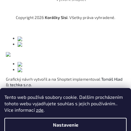
p
ä
t
Copyright 2026
Korálky Sisi
. Všetky práva vyhradené.
i
e
Grafický návrh vytvořil a na Shoptet implementoval
Tomáš Hlad
&
techka s.r.o.
Koho chcete obdarovat?
Tento web používá soubory cookie. Dalším procházením
tohoto webu vyjadřujete souhlas s jejich používáním..
Pre mamičku
Více informací
zde
.
Pre moju lásku
Pre dcéru
K narodeninám
Nastavenie
Pre sestru