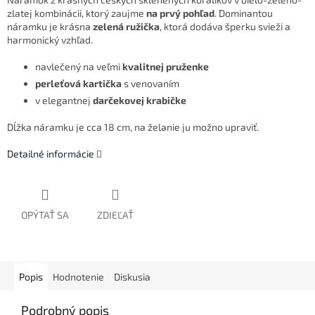
zlatej kombinácii, ktorý zaujme
na prvý pohľad
. Dominantou
náramku je krásna
zelená ružička
, ktorá dodáva šperku svieži a
harmonický vzhľad.
navlečený na veľmi
kvalitnej pruženke
perleťová kartička
s venovaním
v elegantnej
darčekovej krabičke
Dĺžka náramku je cca 18 cm, na želanie ju možno upraviť.
Detailné informácie
OPÝTAŤ SA
ZDIEĽAŤ
Popis
Hodnotenie
Diskusia
Podrobný popis