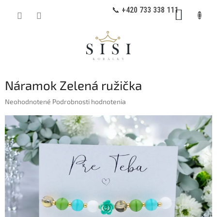
Prejsť
📞 +420 733 338 111
NÁKUP
na
obsah
KOŠÍK
Náramok Zelená ružička
Priemerné
Neohodnotené
Podrobnosti hodnotenia
hodnotenie
produktu
je
0,0
z
5
hviezdičiek.