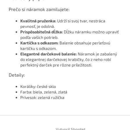
Prečo si náramok zamilujete:
Kvalitná pruženka:
Udrží si svoj tvar, nestráca
pevnosť, je odolná.
Prispôsobiteľná dĺžka:
Dĺžku náramku možno upraviť
podľa vašich potrieb.
Kartička s odkazom:
Balenie obsahuje perleťovú
kartičku s odkazom.
Elegantné darčekové balenie:
Náramok je zabalený
do elegantnej darčekovej krabičky, čo z neho robí
perfektný darček pre rôzne príležitosti.
Detaily:
Koráliky: české sklo
Farba: biela, zelená, zlatá
Prívesok: zelená ružička
Z
á
Vytvoril Shoptet