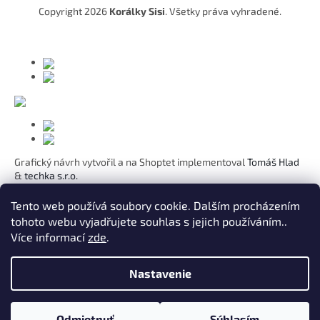
t
Copyright 2026
Korálky Sisi
. Všetky práva vyhradené.
i
e
Grafický návrh vytvořil a na Shoptet implementoval
Tomáš Hlad
&
techka s.r.o.
Koho chcete obdarovat?
Tento web používá soubory cookie. Dalším procházením
tohoto webu vyjadřujete souhlas s jejich používáním..
Pre mamičku
Více informací
zde
.
Pre moju lásku
Pre dcéru
K narodeninám
Nastavenie
Pre sestru
Pre pani učiteľku
Pre kamarátku
Odmietnuť
Súhlasím