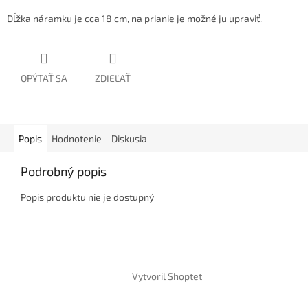
Dĺžka náramku je cca 18 cm, na prianie je možné ju upraviť.
OPÝTAŤ SA
ZDIEĽAŤ
Popis
Hodnotenie
Diskusia
Podrobný popis
Popis produktu nie je dostupný
Z
á
Vytvoril Shoptet
p
ä