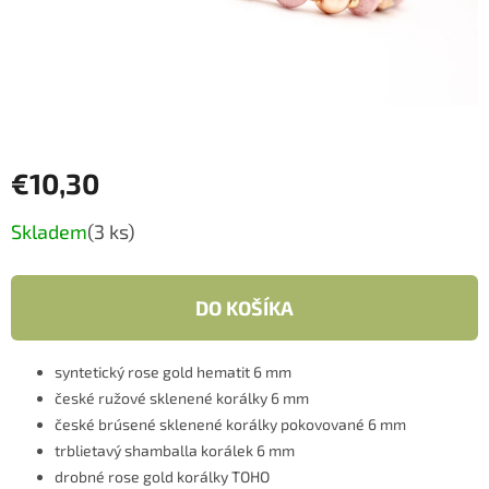
€10,30
Jednotková
Skladem
(3 ks)
cena:
DO KOŠÍKA
syntetický rose gold hematit 6 mm
české ružové sklenené korálky 6 mm
české brúsené sklenené korálky pokovované 6 mm
trblietavý shamballa korálek 6 mm
drobné rose gold korálky TOHO