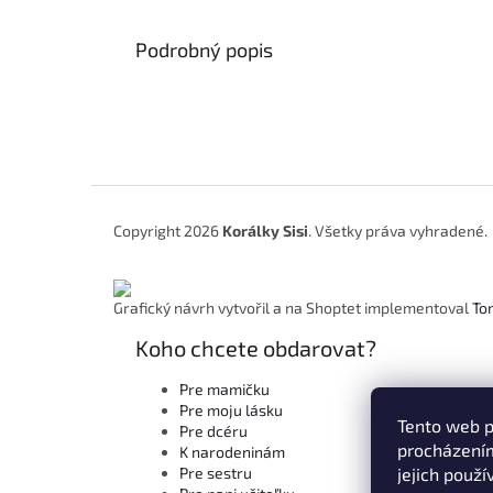
Podrobný popis
Z
á
Copyright 2026
Korálky Sisi
. Všetky práva vyhradené.
p
ä
t
Grafický návrh vytvořil a na Shoptet implementoval
To
i
e
Koho chcete obdarovat?
Pre mamičku
Pre moju lásku
Tento web p
Pre dcéru
procházením
K narodeninám
Pre sestru
jejich použí