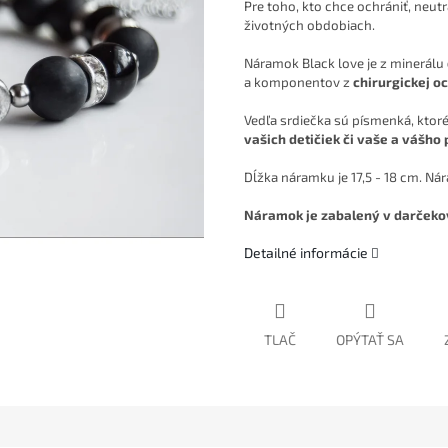
Pre toho, kto chce ochrániť, neutr
životných obdobiach.
Náramok Black love je z minerálu
a komponentov z
chirurgickej o
Vedľa srdiečka sú písmenká, ktor
vašich detičiek či vaše a vášho
Dĺžka náramku je 17,5 - 18 cm. Ná
Náramok je zabalený v darčeko
Detailné informácie
TLAČ
OPÝTAŤ SA