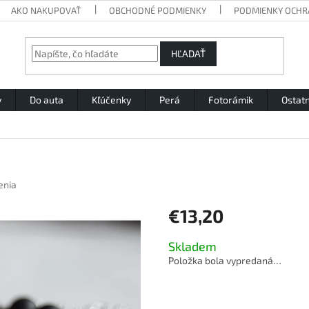
AKO NAKUPOVAŤ
OBCHODNÉ PODMIENKY
PODMIENKY OCHR
HĽADAŤ
y
Do auta
Kľúčenky
Perá
Fotorámik
Ostat
enia
€13,20
Jednotková
Skladem
cena:
Položka bola vypredaná…