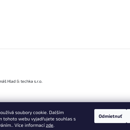
máš Hlad
&
techka s.r.o.
oužívá soubory cookie. Dalším
Odmietnuť
 tohoto webu vyjadřujete souhlas s
váním.. Více informací
zde
.