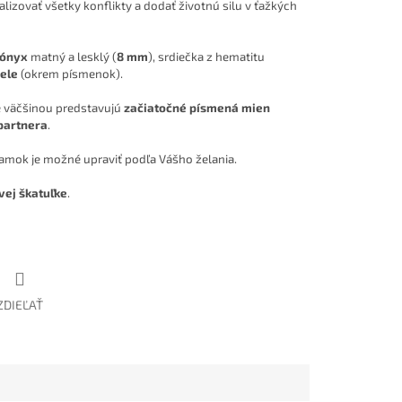
alizovať všetky konflikty a dodať životnú silu v ťažkých
ónyx
matný a lesklý (
8 mm
), srdiečka z hematitu
cele
(okrem písmenok).
é väčšinou predstavujú
začiatočné písmená mien
 partnera
.
ramok je možné upraviť podľa Vášho želania.
vej škatuľke
.
ZDIEĽAŤ