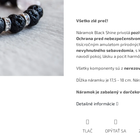
Všetko zlé preč!
Náramok Black Shine privolá
pozi
Ochrana pred nebezpečenstvo
tisícročným amuletom prírodnýc
nevyhnutného sebavedomia
, s
navodí pokoj, lásku a pocit harmó
Všetky komponenty sú z
nerezov
Dĺžka náramku je 17,5 - 18 cm. Ná
Náramok je zabalený v darčeko
Detailné informácie
TLAČ
OPÝTAŤ SA