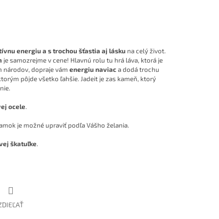
tívnu energiu a s trochou šťastia aj lásku
na celý život.
m
je samozrejme v cene! Hlavnú rolu tu hrá láva, ktorá je
h národov, dopraje vám
energiu naviac
a dodá trochu
 ktorým pôjde všetko ľahšie. Jadeit je zas kameň, ktorý
nie.
ej ocele
.
ramok je možné upraviť podľa Vášho želania.
vej škatuľke
.
ZDIEĽAŤ