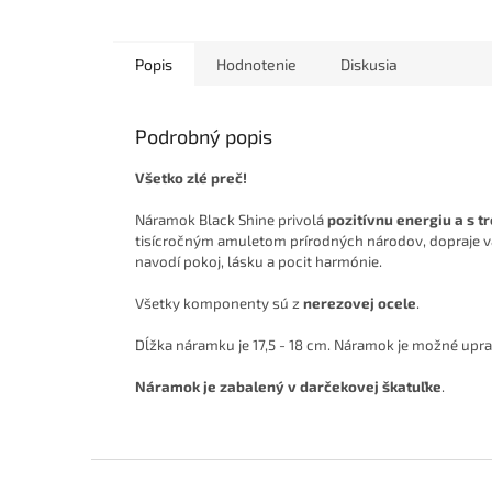
Popis
Hodnotenie
Diskusia
Podrobný popis
Všetko zlé preč!
Náramok Black Shine privolá
pozitívnu energiu a s tr
tisícročným amuletom prírodných národov, dopraje
navodí pokoj, lásku a pocit harmónie.
Všetky komponenty sú z
nerezovej ocele
.
Dĺžka náramku je 17,5 - 18 cm. Náramok je možné upra
Náramok je zabalený v darčekovej škatuľke
.
Z