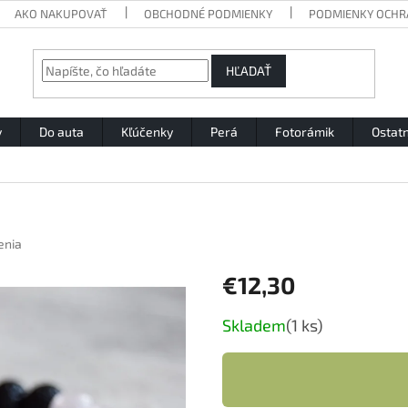
AKO NAKUPOVAŤ
OBCHODNÉ PODMIENKY
PODMIENKY OCHR
HĽADAŤ
y
Do auta
Kľúčenky
Perá
Fotorámik
Ostat
enia
€12,30
Jednotková
Skladem
(1 ks)
cena: