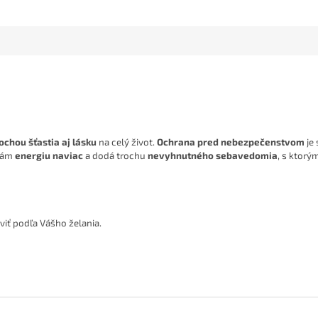
ochou šťastia aj lásku
na celý život.
Ochrana pred nebezpečenstvom
je 
 vám
energiu naviac
a dodá trochu
nevyhnutného sebavedomia
, s ktorý
viť podľa Vášho želania.