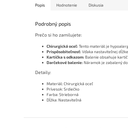
Popis
Hodnotenie
Diskusia
Podrobný popis
Prečo si ho zamilujete:
Chirurgická oceľ:
Tento materiál je hypoalerg
Prispôsobiteľnosť:
Vďaka nastaviteľnej dĺžk
Kartička s odkazom:
Balenie obsahuje karti
Darčekové balenie:
Náramok je zabalený do 
Detaily:
Materiál: Chirurgická oceľ
Prívesok: Srdiečko
Farba: Strieborná
Dĺžka: Nastaviteľná
Z
á