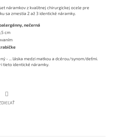
set náramkov z kvalitnej chirurgickej ocele pre
ku sa zmestia 2 až 3 identické náramky.
oalergénny, nečerná
0,5 cm
ovaním
krabičke
ný - ... láska medzi matkou a dcérou/synom/deťmi.
ri tieto identické náramky.
ZDIEĽAŤ