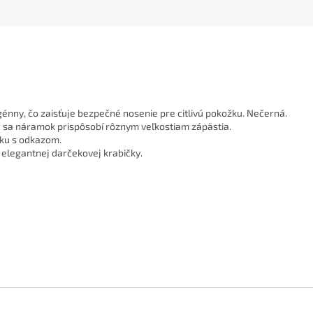
énny, čo zaisťuje bezpečné nosenie pre citlivú pokožku. Nečerná.
e sa náramok prispôsobí rôznym veľkostiam zápästia.
čku s odkazom.
elegantnej darčekovej krabičky.