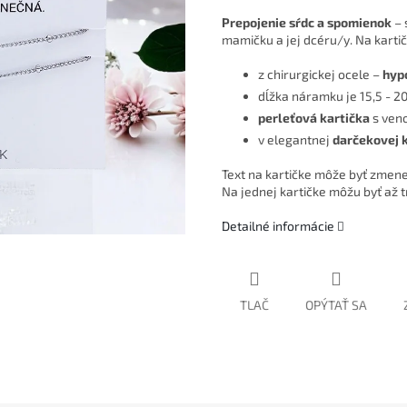
Prepojenie sŕdc a spomienok
– 
mamičku a jej dcéru/y. Na kartič
z chirurgickej ocele –
hyp
dĺžka náramku je 15,5 - 2
perleťová kartička
s ven
v elegantnej
darčekovej 
Text na kartičke môže byť zmene
Na jednej kartičke môžu byť až t
Detailné informácie
TLAČ
OPÝTAŤ SA