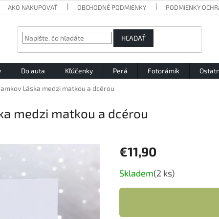
AKO NAKUPOVAŤ
OBCHODNÉ PODMIENKY
PODMIENKY OCHR
HĽADAŤ
y
Do auta
Kľúčenky
Perá
Fotorámik
Ostat
ramkov Láska medzi matkou a dcérou
ka medzi matkou a dcérou
€11,90
Jednotková
Skladem
(2 ks)
cena: