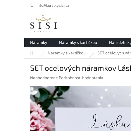
Prejsť
info@koralkysisi.cz
na
obsah
Náramky
Náramky s kartičkou
Náhrdelník
Domov
Náramky s kartičkou
SET oceľových ná
SET oceľových náramkov Lás
Priemerné
Neohodnotené
Podrobnosti hodnotenia
hodnotenie
produktu
je
0,0
z
5
hviezdičiek.