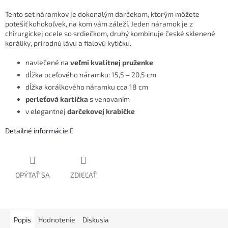
Tento set náramkov je dokonalým darčekom, ktorým môžete
potešiť kohokoľvek, na kom vám záleží. Jeden náramok je z
chirurgickej ocele so srdiečkom, druhý kombinuje české sklenené
koráliky, prírodnú lávu a fialovú kytičku.
navlečené na
veľmi kvalitnej pruženke
dĺžka oceľového náramku: 15,5 – 20,5 cm
dĺžka korálkového náramku cca 18 cm
perleťová kartička
s venovaním
v elegantnej
darčekovej krabičke
Detailné informácie
OPÝTAŤ SA
ZDIEĽAŤ
Popis
Hodnotenie
Diskusia