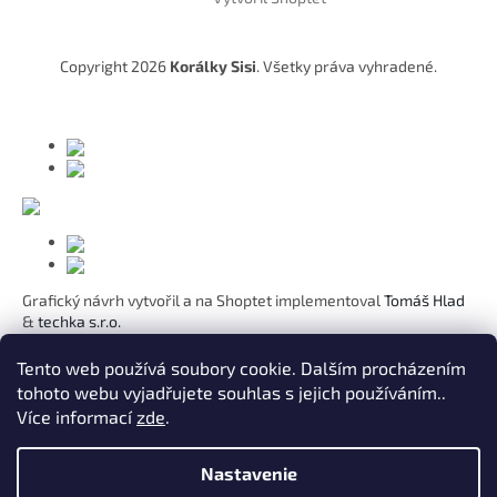
p
ä
t
Copyright 2026
Korálky Sisi
. Všetky práva vyhradené.
i
e
Grafický návrh vytvořil a na Shoptet implementoval
Tomáš Hlad
&
techka s.r.o.
Koho chcete obdarovat?
Tento web používá soubory cookie. Dalším procházením
tohoto webu vyjadřujete souhlas s jejich používáním..
Pre mamičku
Více informací
zde
.
Pre moju lásku
Pre dcéru
K narodeninám
Nastavenie
Pre sestru