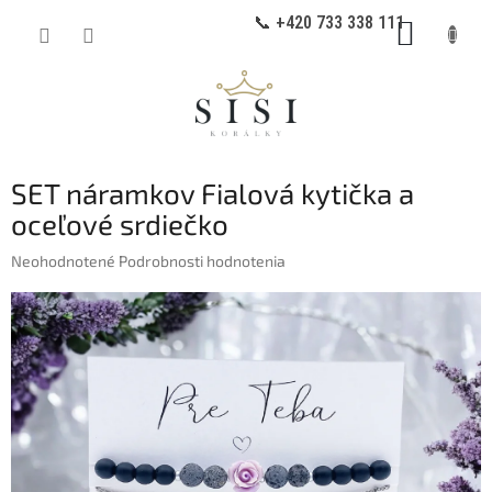
Prejsť
📞 +420 733 338 111
NÁKUP
na
obsah
KOŠÍK
SET náramkov Fialová kytička a
oceľové srdiečko
Priemerné
Neohodnotené
Podrobnosti hodnotenia
hodnotenie
produktu
je
0,0
z
5
hviezdičiek.