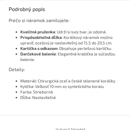
Podrobný popis
Prečo si náramok zamilujete:
Kvalitná pruženka
: Udrží si svoj tvar, je odolná.
Prispôsobiteľná dĺžka
: Korálkový náramok možno
upraviť, oceľový je nastaviteľný od 15,5 do 20,5 cm.
Kartička s odkazom
: Obsahuje perleťovú kartičku.
Darčekové balenie
: Elegantná krabička je súčasťou
balenia.
Detaily:
Materiál: Chirurgická oceľ a české sklenené koráliky
Kytička: Veľkosť 10 mm zo syntetického koralu
Farba: Strieborná
Dĺžka: Nastaviteľná
Z
á
Vytvoril Shoptet