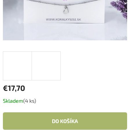
€17,70
Jednotková
Skladem
(4 ks)
cena:
DO KOŠÍKA