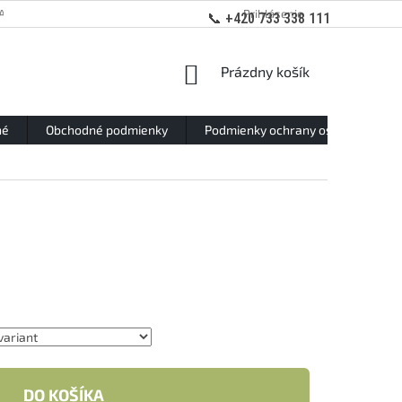
ANY OSOBNÝCH ÚDAJOV
Prihlásenie
📞 +420 733 338 111
NÁKUPNÝ
Prázdny košík
KOŠÍK
né
Obchodné podmienky
Podmienky ochrany osobných údaj
DO KOŠÍKA