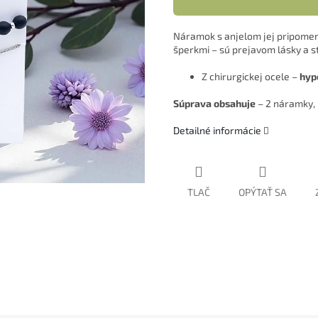
Náramok s anjelom jej pripomeni
šperkmi – sú prejavom lásky a st
Z chirurgickej ocele –
hypo
Súprava obsahuje
– 2 náramky, 
Detailné informácie
TLAČ
OPÝTAŤ SA