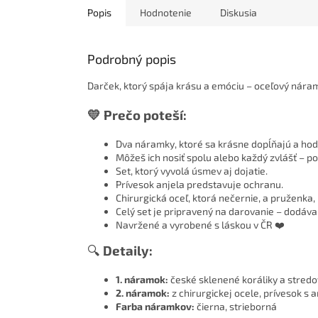
Popis
Hodnotenie
Diskusia
Podrobný popis
Darček, ktorý spája krásu a emóciu – oceľový nára
💛 Prečo poteší:
Dva náramky, ktoré sa krásne dopĺňajú a hod
Môžeš ich nosiť spolu alebo každý zvlášť – po
Set, ktorý vyvolá úsmev aj dojatie.
Prívesok anjela predstavuje ochranu.
Chirurgická oceľ, ktorá nečernie, a pruženka, 
Celý set je pripravený na darovanie – dodáva
Navržené a vyrobené s láskou v ČR ❤️
🔍
Detaily:
1. náramok:
české sklenené koráliky a stredov
2. náramok:
z chirurgickej ocele, prívesok s 
Farba náramkov:
čierna, strieborná