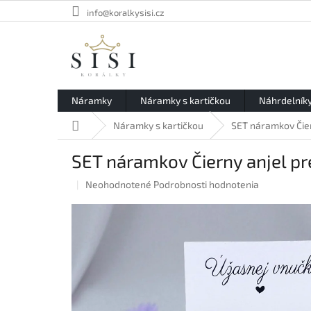
Prejsť
info@koralkysisi.cz
na
obsah
Náramky
Náramky s kartičkou
Náhrdelník
Domov
Náramky s kartičkou
SET náramkov Čier
SET náramkov Čierny anjel p
Priemerné
Neohodnotené
Podrobnosti hodnotenia
hodnotenie
produktu
je
0,0
z
5
hviezdičiek.