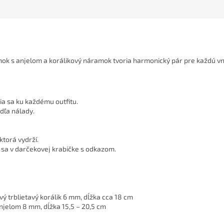
mok s anjelom a korálikový náramok tvoria harmonický pár pre každú v
ia sa ku každému outfitu.
dľa nálady.
ktorá vydrží.
 sa v darčekovej krabičke s odkazom.
ý trblietavý korálik 6 mm, dĺžka cca 18 cm
anjelom 8 mm, dĺžka 15,5 – 20,5 cm