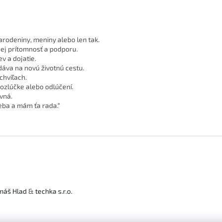
arodeniny, meniny alebo len tak.
ej prítomnosť a podporu.
v a dojatie.
áva na novú životnú cestu.
chvíľach.
ozlúčke alebo odlúčení.
rvná.
eba a mám ťa rada.“
máš Hlad
&
techka s.r.o.