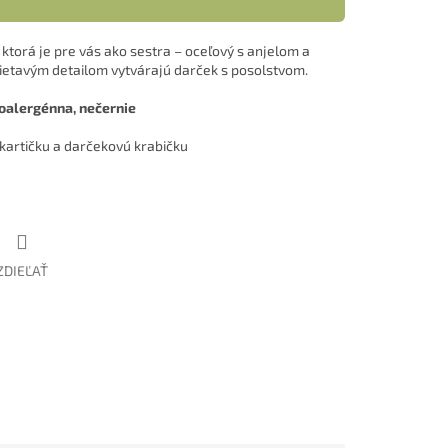
ktorá je pre vás ako sestra – oceľový s anjelom a
ietavým detailom vytvárajú darček s posolstvom.
alergénna, nečernie
kartičku a darčekovú krabičku
ZDIEĽAŤ