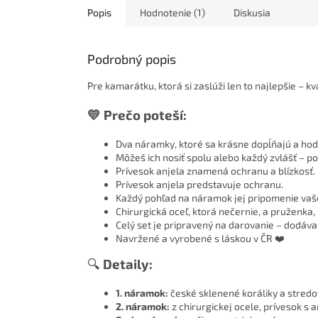
Popis
Hodnotenie (1)
Diskusia
Podrobný popis
Pre kamarátku, ktorá si zaslúži len to najlepšie – 
💛 Prečo poteší:
Dva náramky, ktoré sa krásne dopĺňajú a hod
Môžeš ich nosiť spolu alebo každý zvlášť – po
Prívesok anjela znamená ochranu a blízkosť.
Prívesok anjela predstavuje ochranu.
Každý pohľad na náramok jej pripomenie vaše
Chirurgická oceľ, ktorá nečernie, a pruženka, 
Celý set je pripravený na darovanie – dodáva
Navržené a vyrobené s láskou v ČR ❤️
🔍
Detaily:
1. náramok:
české sklenené koráliky a stredov
2. náramok:
z chirurgickej ocele, prívesok s 