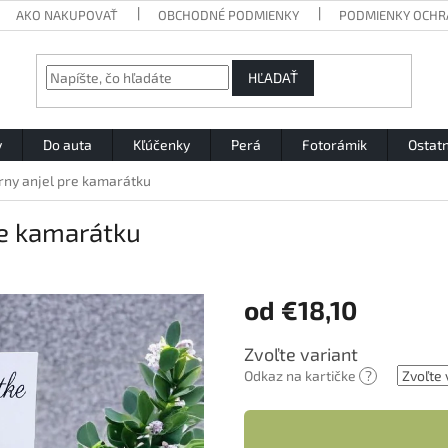
AKO NAKUPOVAŤ
OBCHODNÉ PODMIENKY
PODMIENKY OCHR
HĽADAŤ
y
Do auta
Kľúčenky
Perá
Fotorámik
Ostat
rny anjel pre kamarátku
re kamarátku
od
€18,10
Jednotková
Zvoľte variant
cena:
Odkaz na kartičke
?