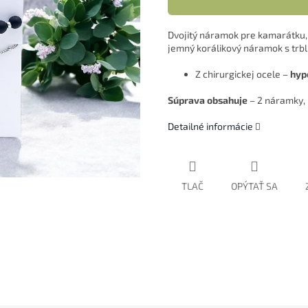
Dvojitý náramok pre kamarátku, 
jemný korálikový náramok s trbl
Z chirurgickej ocele –
hypo
Súprava obsahuje
– 2 náramky, 
Detailné informácie
TLAČ
OPÝTAŤ SA