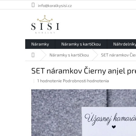
Prejsť
info@koralkysisi.cz
na
obsah
Náramky
Náramky s kartičkou
Náhrdelník
Domov
Náramky s kartičkou
SET náramkov Čie
SET náramkov Čierny anjel p
Priemerné
1 hodnotenie
Podrobnosti hodnotenia
hodnotenie
produktu
je
5,0
z
5
hviezdičiek.