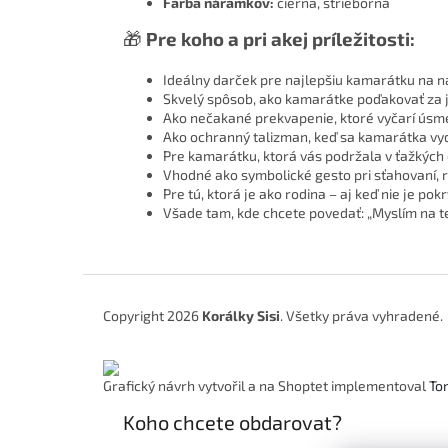
Farba náramkov:
čierna, strieborná
🎁
Pre koho a pri akej príležitosti:
Ideálny darček pre najlepšiu kamarátku na n
Skvelý spôsob, ako kamarátke poďakovať za j
Ako nečakané prekvapenie, ktoré vyčarí úsme
Ako ochranný talizman, keď sa kamarátka vyd
Pre kamarátku, ktorá vás podržala v ťažkých 
Vhodné ako symbolické gesto pri sťahovaní, r
Pre tú, ktorá je ako rodina – aj keď nie je pok
Všade tam, kde chcete povedať: „Myslím na t
Z
á
Copyright 2026
Korálky Sisi
. Všetky práva vyhradené.
p
ä
t
Grafický návrh vytvořil a na Shoptet implementoval
To
i
e
Koho chcete obdarovat?