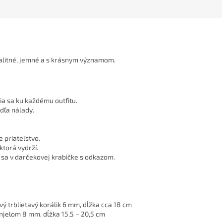
kvalitné, jemné a s krásnym významom.
ia sa ku každému outfitu.
dľa nálady.
 priateľstvo.
ktorá vydrží.
 sa v darčekovej krabičke s odkazom.
ý trblietavý korálik 6 mm, dĺžka cca 18 cm
anjelom 8 mm, dĺžka 15,5 – 20,5 cm