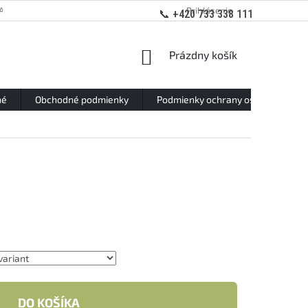
ANY OSOBNÝCH ÚDAJOV
Prihlásenie
📞 +420 733 338 111
NÁKUPNÝ
Prázdny košík
KOŠÍK
né
Obchodné podmienky
Podmienky ochrany osobných údaj
DO KOŠÍKA