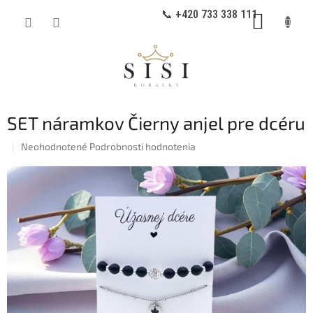
Prejsť
📞 +420 733 338 111
NÁKUP
na
obsah
KOŠÍK
SET náramkov Čierny anjel pre dcéru
Priemerné
Neohodnotené
Podrobnosti hodnotenia
hodnotenie
produktu
je
0,0
z
5
hviezdičiek.