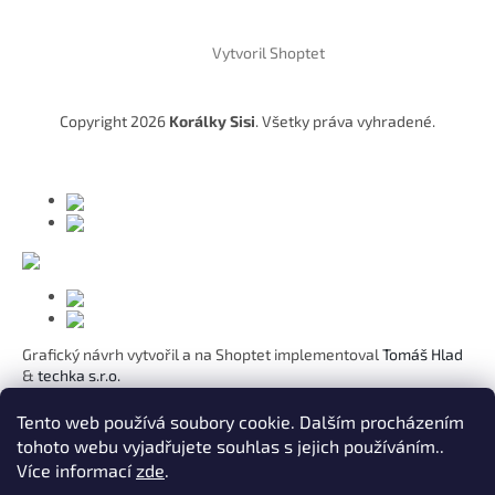
Z
á
Vytvoril Shoptet
p
ä
t
Copyright 2026
Korálky Sisi
. Všetky práva vyhradené.
i
e
Grafický návrh vytvořil a na Shoptet implementoval
Tomáš Hlad
&
techka s.r.o.
Koho chcete obdarovat?
Tento web používá soubory cookie. Dalším procházením
tohoto webu vyjadřujete souhlas s jejich používáním..
Pre mamičku
Více informací
zde
.
Pre moju lásku