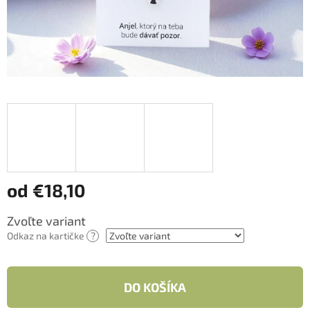
od
€18,10
Jednotková
Zvoľte variant
cena:
Odkaz na kartičke
?
DO KOŠÍKA