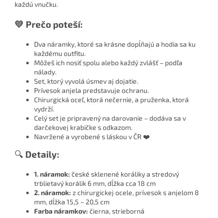
každú vnučku.
💛 Prečo poteší:
Dva náramky, ktoré sa krásne dopĺňajú a hodia sa ku
každému outfitu.
Môžeš ich nosiť spolu alebo každý zvlášť – podľa
nálady.
Set, ktorý vyvolá úsmev aj dojatie.
Prívesok anjela predstavuje ochranu.
Chirurgická oceľ, ktorá nečernie, a pruženka, ktorá
vydrží.
Celý set je pripravený na darovanie – dodáva sa v
darčekovej krabičke s odkazom.
Navržené a vyrobené s láskou v ČR ❤️
🔍
Detaily:
1. náramok:
české sklenené koráliky a stredový
trblietavý korálik 6 mm, dĺžka cca 18 cm
2. náramok:
z chirurgickej ocele, prívesok s anjelom 8
mm, dĺžka 15,5 – 20,5 cm
Farba náramkov:
čierna, strieborná