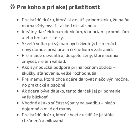
🎁
Pre koho a pri akej príležitosti:
Pre každú dcéru, ktorá si zaslúži pripomienku, že na ňu
mama vždy myslí – aj keď nie sú spolu.
Ideálny darček k narodeninám, Vianociam, promóciám
alebo len tak, z lásky.
Skvelá voľba pri významných životných zmenách –
nový domov, prvá práca či štúdium v zahraničí.
Pre mladé dievčatá aj dospelé ženy, ktoré ocenia
zmysel, nie len vzhľad.
Ako symbolická podpora pri náročnom období –
skúšky, sťahovanie, veľké rozhodnutia.
Pre mamu, ktorá chce dcére darovať niečo výnimočné,
no praktické a osobné.
Ak dcéra býva ďaleko, tento darček jej pripomenie
vašu blízkosť.
Vhodné aj ako súčasť výbavy na svadbu – niečo
dojemné a milé od mamy.
Pre každú dcéru, ktorú chcete uistiť, že je stále
chránená a milovaná.