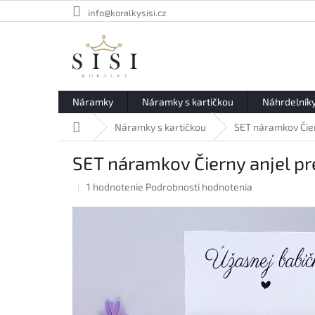
Prejsť
info@koralkysisi.cz
na
obsah
Náramky
Náramky s kartičkou
Náhrdelník
Domov
Náramky s kartičkou
SET náramkov Čier
SET náramkov Čierny anjel pr
Priemerné
1 hodnotenie
Podrobnosti hodnotenia
hodnotenie
produktu
je
5,0
z
5
hviezdičiek.