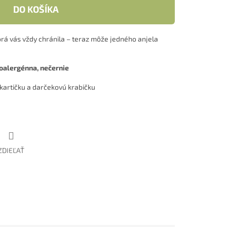
DO KOŠÍKA
orá vás vždy chránila – teraz môže jedného anjela
alergénna, nečernie
kartičku a darčekovú krabičku
ZDIEĽAŤ