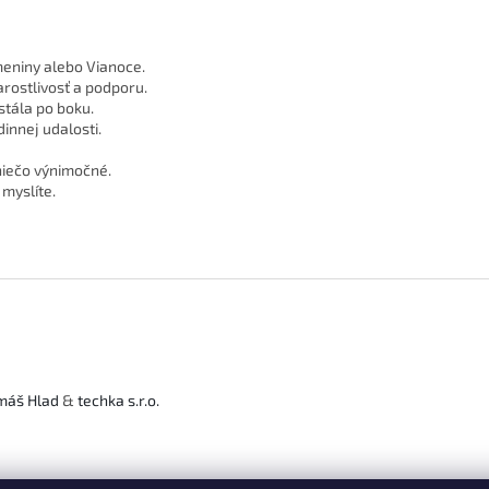
meniny alebo Vianoce.
arostlivosť a podporu.
stála po boku.
dinnej udalosti.
 niečo výnimočné.
 myslíte.
máš Hlad
&
techka s.r.o.