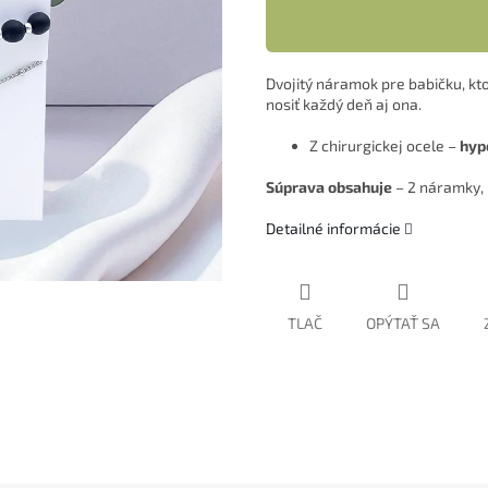
Dvojitý náramok pre babičku, kt
nosiť každý deň aj ona.
Z chirurgickej ocele –
hypo
Súprava obsahuje
– 2 náramky, 
Detailné informácie
TLAČ
OPÝTAŤ SA