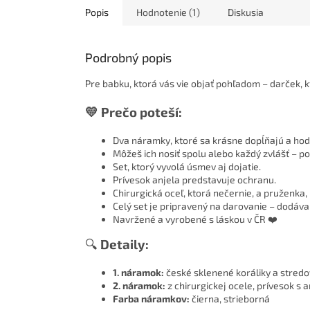
Popis
Hodnotenie (1)
Diskusia
Podrobný popis
Pre babku, ktorá vás vie objať pohľadom – darček, k
💛 Prečo poteší:
Dva náramky, ktoré sa krásne dopĺňajú a hod
Môžeš ich nosiť spolu alebo každý zvlášť – po
Set, ktorý vyvolá úsmev aj dojatie.
Prívesok anjela predstavuje ochranu.
Chirurgická oceľ, ktorá nečernie, a pruženka, 
Celý set je pripravený na darovanie – dodáva
Navržené a vyrobené s láskou v ČR ❤️
🔍
Detaily:
1. náramok:
české sklenené koráliky a stredov
2. náramok:
z chirurgickej ocele, prívesok s 
Farba náramkov:
čierna, strieborná