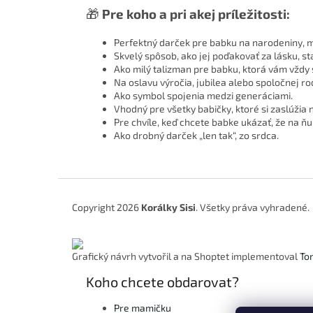
🎁
Pre koho a pri akej príležitosti:
Perfektný darček pre babku na narodeniny, 
Skvelý spôsob, ako jej poďakovať za lásku, st
Ako milý talizman pre babku, ktorá vám vždy 
Na oslavu výročia, jubilea alebo spoločnej ro
Ako symbol spojenia medzi generáciami.
Vhodný pre všetky babičky, ktoré si zaslúžia
Pre chvíle, keď chcete babke ukázať, že na ňu
Ako drobný darček „len tak“, zo srdca.
Z
á
Copyright 2026
Korálky Sisi
. Všetky práva vyhradené.
p
ä
t
Grafický návrh vytvořil a na Shoptet implementoval
To
i
e
Koho chcete obdarovat?
Pre mamičku