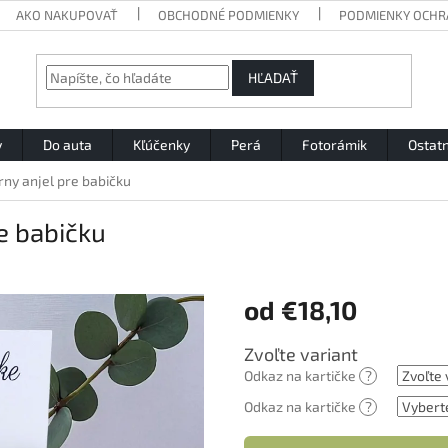
AKO NAKUPOVAŤ
OBCHODNÉ PODMIENKY
PODMIENKY OCHR
HĽADAŤ
y
Do auta
Kľúčenky
Perá
Fotorámik
Ostat
ny anjel pre babičku
e babičku
od
€18,10
Jednotková
Zvoľte variant
cena:
Odkaz na kartičke
?
Odkaz na kartičke
?