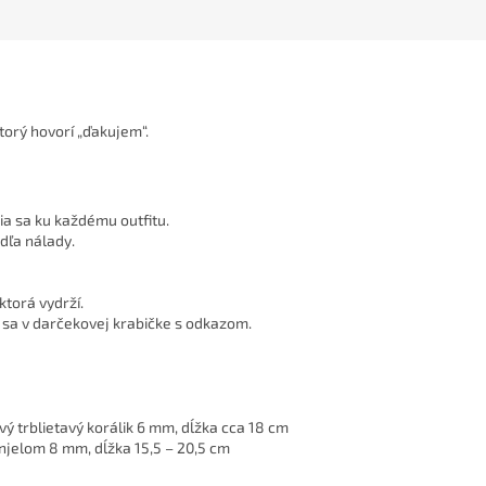
torý hovorí „ďakujem“.
ia sa ku každému outfitu.
dľa nálady.
ktorá vydrží.
 sa v darčekovej krabičke s odkazom.
ý trblietavý korálik 6 mm, dĺžka cca 18 cm
anjelom 8 mm, dĺžka 15,5 – 20,5 cm