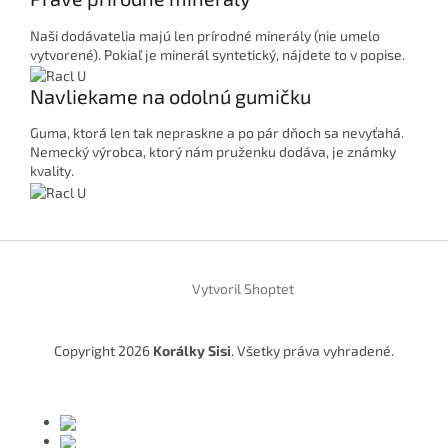
Naši dodávatelia majú len prírodné minerály (nie umelo
vytvorené). Pokiaľ je minerál syntetický, nájdete to v popise.
Navliekame na odolnú gumičku
Guma, ktorá len tak nepraskne a po pár dňoch sa nevyťahá.
Nemecký výrobca, ktorý nám pruženku dodáva, je známky
kvality.
Z
á
Vytvoril Shoptet
p
ä
t
Copyright 2026
Korálky Sisi
. Všetky práva vyhradené.
i
e