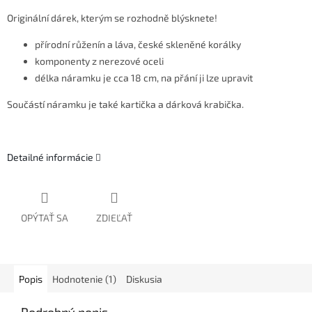
Originální dárek, kterým se rozhodně blýsknete!
přírodní růženín a láva, české skleněné korálky
komponenty z nerezové oceli
délka náramku je cca 18 cm, na přání ji lze upravit
Součástí náramku je také kartička a dárková krabička.
Detailné informácie
OPÝTAŤ SA
ZDIEĽAŤ
Popis
Hodnotenie (1)
Diskusia