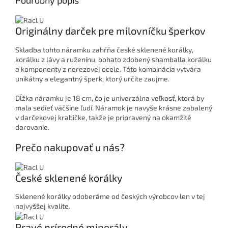
Podrobný popis
Originálny darček pre milovníčku šperkov
Skladba tohto náramku zahŕňa české sklenené korálky,
korálku z lávy a ruženínu, bohato zdobený shamballa korálku
a komponenty z nerezovej ocele. Táto kombinácia vytvára
unikátny a elegantný šperk, ktorý určite zaujme.
Dĺžka náramku je 18 cm, čo je univerzálna veľkosť, ktorá by
mala sedieť väčšine ľudí. Náramok je navyše krásne zabalený
v darčekovej krabičke, takže je pripravený na okamžité
darovanie.
Prečo nakupovať u nás?
České sklenené korálky
Sklenené korálky odoberáme od českých výrobcov len v tej
najvyššej kvalite.
Pravé prírodné minerály