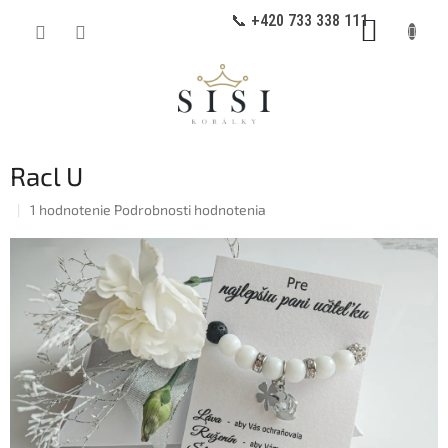
Prejsť
📞 +420 733 338 111
NÁKUP
na
obsah
KOŠÍK
Racl U
Priemerné
1 hodnotenie
Podrobnosti hodnotenia
hodnotenie
produktu
je
5,0
z
5
hviezdičiek.