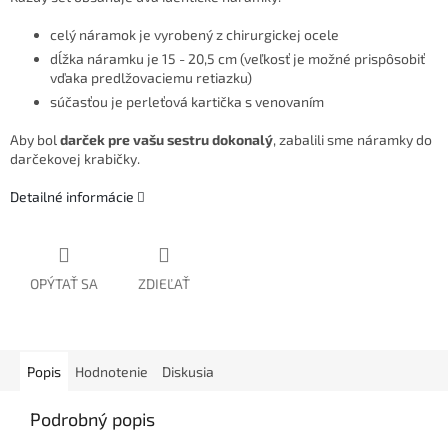
celý náramok je vyrobený z chirurgickej ocele
dĺžka náramku je 15 - 20,5 cm (veľkosť je možné prispôsobiť
vďaka predlžovaciemu retiazku)
súčasťou je perleťová kartička s venovaním
Aby bol
darček pre vašu sestru dokonalý
, zabalili sme náramky do
darčekovej krabičky.
Detailné informácie
OPÝTAŤ SA
ZDIEĽAŤ
Popis
Hodnotenie
Diskusia
Podrobný popis