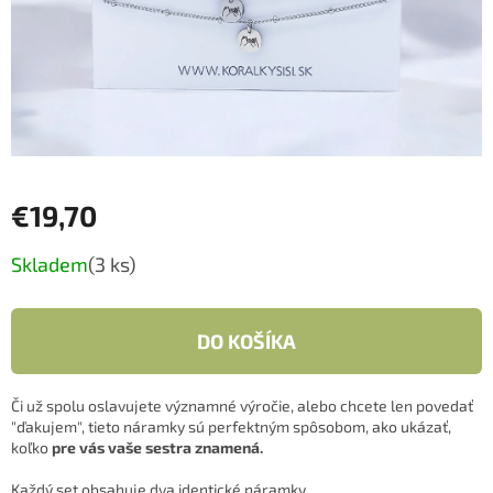
€19,70
Jednotková
Skladem
(3 ks)
cena:
DO KOŠÍKA
Či už spolu oslavujete významné výročie, alebo chcete len povedať
"ďakujem", tieto náramky sú perfektným spôsobom, ako ukázať,
koľko
pre vás vaše sestra znamená.
Každý set obsahuje dva identické náramky.