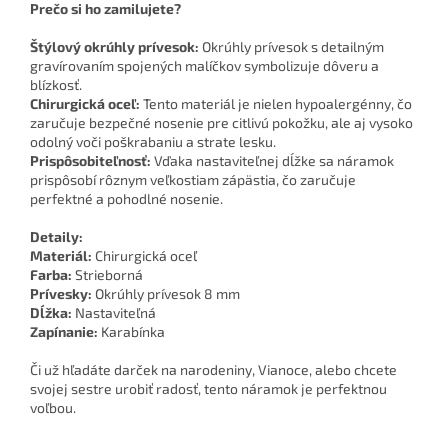
Prečo si ho zamilujete?
Štýlový okrúhly prívesok:
Okrúhly prívesok s detailným
gravírovaním spojených malíčkov symbolizuje dôveru a
blízkosť.
Chirurgická oceľ:
Tento materiál je nielen hypoalergénny, čo
zaručuje bezpečné nosenie pre citlivú pokožku, ale aj vysoko
odolný voči poškrabaniu a strate lesku.
Prispôsobiteľnosť:
Vďaka nastaviteľnej dĺžke sa náramok
prispôsobí rôznym veľkostiam zápästia, čo zaručuje
perfektné a pohodlné nosenie.
Detaily:
Materiál:
Chirurgická oceľ
Farba:
Strieborná
Prívesky:
Okrúhly prívesok 8 mm
Dĺžka:
Nastaviteľná
Zapínanie:
Karabínka
Či už hľadáte darček na narodeniny, Vianoce, alebo chcete
svojej sestre urobiť radosť, tento náramok je perfektnou
voľbou.