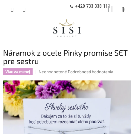
Prejsť
📞 +420 733 338 111
NÁKUP
na
obsah
KOŠÍK
Náramok z ocele Pinky promise SET
pre sestru
Priemerné
Neohodnotené
Podrobnosti hodnotenia
Viac za menej
hodnotenie
produktu
je
0,0
z
5
hviezdičiek.