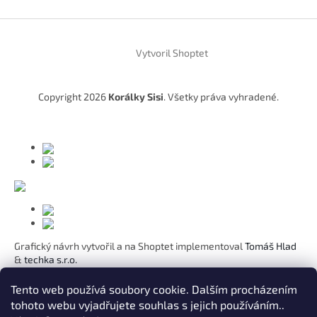
Z
á
Vytvoril Shoptet
p
ä
t
Copyright 2026
Korálky Sisi
. Všetky práva vyhradené.
i
e
Grafický návrh vytvořil a na Shoptet implementoval
Tomáš Hlad
&
techka s.r.o.
Koho chcete obdarovat?
Tento web používá soubory cookie. Dalším procházením
tohoto webu vyjadřujete souhlas s jejich používáním..
Pre mamičku