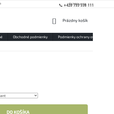
ANY OSOBNÝCH ÚDAJOV
Prihlásenie
📞 +420 733 338 111
NÁKUPNÝ
Prázdny košík
KOŠÍK
né
Obchodné podmienky
Podmienky ochrany osobných údaj
DO KOŠÍKA