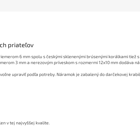
ch priateľov
 priemerom 6 mm spolu s českými sklenenými brúsenými korálkami tiež
iemerom 3 mm a nerezovým príveskom s rozmermi 12x10 mm dodáva nára
voľne upraviť podľa potreby. Náramok je zabalený do darčekovej krabičk
 v tej najvyššej kvalite.