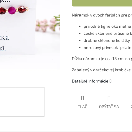
Náramok v dvoch farbách pre pr
prírodné tigrie oko matné
české sklenené brúsené k
drobné sklenené korálky
nerezový prívesok "priatel
Dĺžka náramku je cca 18 cm, na p
Zabalený v darčekovej krabičke.
Detailné informácie
TLAČ
OPÝTAŤ SA