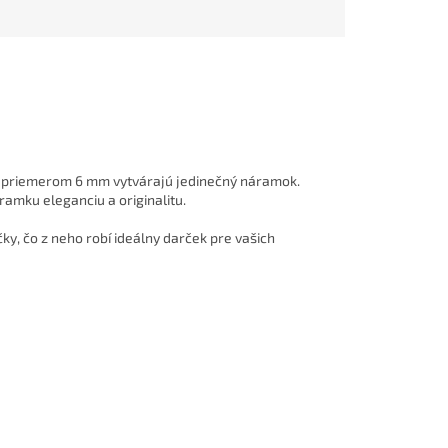
 s priemerom 6 mm vytvárajú jedinečný náramok.
mku eleganciu a originalitu.
y, čo z neho robí ideálny darček pre vašich