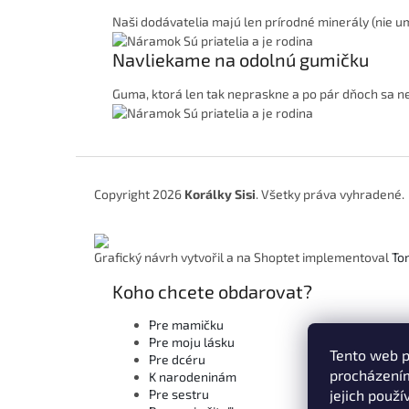
Naši dodávatelia majú len prírodné minerály (nie ume
Navliekame na odolnú gumičku
Guma, ktorá len tak nepraskne a po pár dňoch sa n
Z
á
Copyright 2026
Korálky Sisi
. Všetky práva vyhradené.
p
ä
t
Grafický návrh vytvořil a na Shoptet implementoval
To
i
e
Koho chcete obdarovat?
Pre mamičku
Pre moju lásku
Tento web p
Pre dcéru
procházením
K narodeninám
jejich použí
Pre sestru