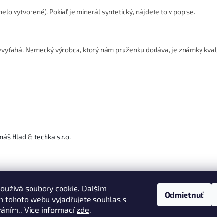
lo vytvorené). Pokiaľ je minerál syntetický, nájdete to v popise.
evyťahá. Nemecký výrobca, ktorý nám pruženku dodáva, je známky kvali
máš Hlad
&
techka s.r.o.
oužívá soubory cookie. Dalším
Odmietnuť
 tohoto webu vyjadřujete souhlas s
váním.. Více informací
zde
.