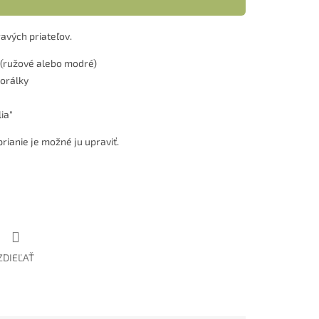
avých priateľov.
 (ružové alebo modré)
orálky
ia"
rianie je možné ju upraviť.
ZDIEĽAŤ