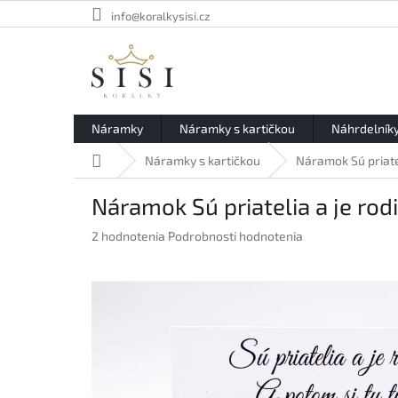
Prejsť
info@koralkysisi.cz
na
obsah
Náramky
Náramky s kartičkou
Náhrdelník
Domov
Náramky s kartičkou
Náramok Sú priatel
Náramok Sú priatelia a je rod
Priemerné
2 hodnotenia
Podrobnosti hodnotenia
hodnotenie
produktu
je
5,0
z
5
hviezdičiek.