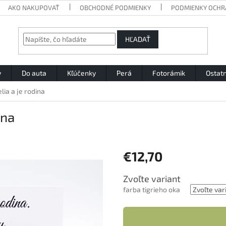
AKO NAKUPOVAŤ
OBCHODNÉ PODMIENKY
PODMIENKY OCHR
HĽADAŤ
y
Do auta
Kľúčenky
Perá
Fotorámik
Ostat
ia a je rodina
ina
€12,70
Jednotková
Zvoľte variant
cena:
farba tigrieho oka