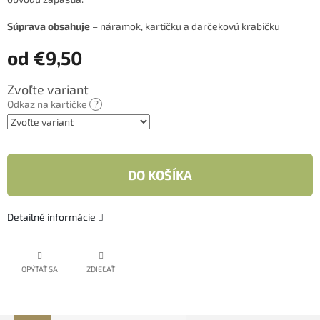
hviezdičiek.
Súprava obsahuje
– náramok, kartičku a darčekovú krabičku
od
€9,50
Jednotková
Zvoľte variant
cena:
Odkaz na kartičke
?
DO KOŠÍKA
Detailné informácie
OPÝTAŤ SA
ZDIEĽAŤ