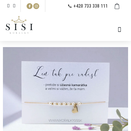
Prejsť
NÁ
📞 +420 733 338 111
na
KO
obsah