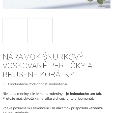
NÁRAMOK ŠNÚRKOVÝ
VOSKOVANÉ PERLIČKY A
BRÚSENÉ KORÁLKY
Priemerné
1 hodnotenie
Podrobnosti hodnotenia
hodnotenie
produktu
Nie je na meniny, nie je na narodeniny –
je jednoducho len tak
.
je
Pretože máš skvelú kamarátku a chceš jej to pripomenúť.
5,0
z
Vďaka posuvnému zakončeniu sa náramok prispôsobí každému
5
obvodu zápästia.