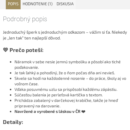
POPIS
HODNOTENIE (1)
DISKUSIA
Podrobný popis
Jednoduchý šperk s jednoduchým odkazom – vážim si ťa. Niekedy
je „len tak“ ten najlepší dôvod.
💛 Prečo poteší:
Náramok v sebe nesie jemnú symboliku a pôsobí ako tiché
poďakovanie.
Je tak ľahký a pohodlný, že o ňom počas dňa ani nevieš.
Skvele sa hodí na každodenné nosenie – do práce, školy aj vo
voľnom čase.
Vďaka posuvnému uzlu sa prispôsobí každému zápästiu.
Súčasťou balenia je perleťová kartička s textom.
Prichádza zabalený v darčekovej krabičke, takže je hneď
pripravený na darovanie.
Navržené a vyrobené s láskou v ČR ❤️
Detaily: