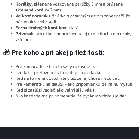
Korálky:
sklenené voskované perličky 3 mm a brúsené
sklenené korálky 2 mm
Veľkosť náramku:
šnúrka s posuvným uzlom zabezpečí, že
náramok skvele sedí
Farba drobných korálkov:
zlatá
Prívesok:
srdiečko z nehrdzavejúcej ocele (farba nečernie)
7×5 mm
🎁
Pre koho a pri akej príležitosti:
Pre kamarátku, ktorá ťa vždy rozosmeje.
Len tak – pretože máš tú najlepšiu parťáčku.
Keď na to nie je dôvod, ale cítiš, že jej chceš niečo dať.
Pre kamarátku na diaľku – ako pripomienku, že na ňu myslíš.
Keď si zaslúži vedieť, ako veľmi si ju vážiš.
Ako každodenné pripomenutie, že byť kamarátkou je dar.