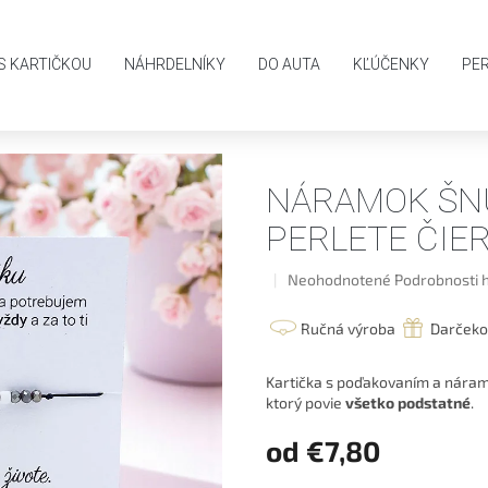
AKO NAKUPOVAŤ
OBCHODNÉ PODMIENKY
PODMIENKY OCHR
S KARTIČKOU
NÁHRDELNÍKY
DO AUTA
KĽÚČENKY
PE
 Srdiečko z perlete čierne pre maminu
NÁRAMOK ŠN
PERLETE ČIE
Priemerné
Neohodnotené
Podrobnosti 
hodnotenie
produktu
Ručná výroba
Darčeko
je
0,0
Kartička s poďakovaním a náram
z
ktorý povie
5
všetko podstatné
.
hviezdičiek.
od
€7,80
Jednotková