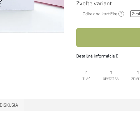
Zvoľte variant
cena:
Odkaz na kartičke
?
Detailné informácie
TLAČ
OPÝTAŤ SA
ZDIE
DISKUSIA