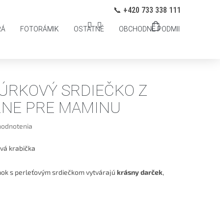
ANY OSOBNÝCH ÚDAJOV
Prihlásenie
📞 +420 733 338 111
NÁKUPNÝ
RÁ
FOTORÁMIK
OSTATNÉ
OBCHODNÉ PODMIENKY
PO
KOŠÍK
ÚRKOVÝ SRDIEČKO Z
RNE PRE MAMINU
hodnotenia
vá krabička
ok s perleťovým srdiečkom vytvárajú
krásny darček
,