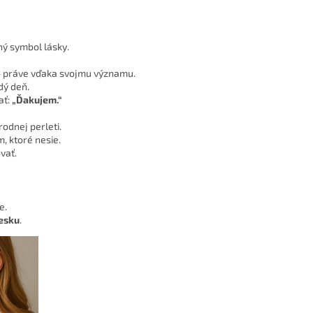
ný symbol lásky.
y – práve vďaka svojmu významu.
dý deň.
ať:
„Ďakujem.“
rodnej perleti.
, ktoré nesie.
vať.
e.
esku
.