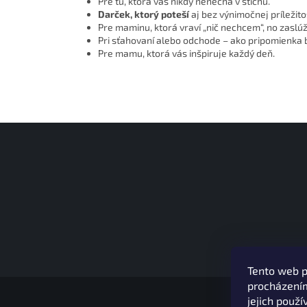
Pre tú, ktorá vás nikdy nenechá v štichu.
Darček, ktorý poteší
aj bez výnimočnej príležitos
Pre maminu, ktorá vraví „nič nechcem“, no zaslúži
Pri sťahovaní alebo odchode – ako pripomienka b
Pre mamu, ktorá vás inšpiruje každý deň.
Tento web p
Z
procházením
á
jejich použí