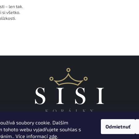
ti – len tak.
 si všetko.
lízkosti.
oužívá soubory cookie. Dalším
Odmietnuť
 tohoto webu vyjadřujete souhlas s
váním.. Více informací
zde
.
Copyright 2026
Korálky Sisi
. Všetky práva vyhradené.