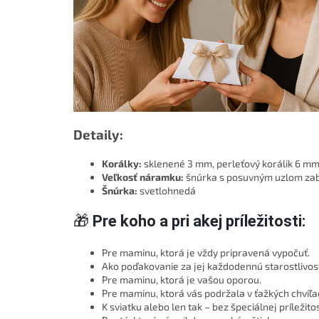
Detaily:
Korálky:
sklenené 3 mm, perleťový korálik 6 m
Veľkosť náramku:
šnúrka s posuvným uzlom zab
Šnúrka:
svetlohnedá
🎁
Pre koho a pri akej príležitosti:
Pre maminu, ktorá je vždy pripravená vypočuť.
Ako poďakovanie za jej každodennú starostlivos
Pre maminu, ktorá je vašou oporou.
Pre maminu, ktorá vás podržala v ťažkých chvíľa
K sviatku alebo len tak – bez špeciálnej príležitos