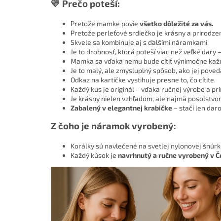
💛 Prečo poteší:
Pretože mamke povie
všetko dôležité za vás.
Pretože perleťové srdiečko je krásny a prirodze
Skvele sa kombinuje aj s ďalšími náramkami.
Je to drobnosť, ktorá poteší viac než veľké dar
Mamka sa vďaka nemu bude cítiť výnimočne kaž
Je to malý, ale zmysluplný spôsob, ako jej poved
Odkaz na kartičke vystihuje presne to, čo cítite.
Každý kus je originál – vďaka ručnej výrobe a prí
Je krásny nielen vzhľadom, ale najmä posolstvom
Zabalený v elegantnej krabičke
– stačí len daro
Z čoho je náramok vyrobený:
Korálky sú navlečené na svetlej nylonovej šnúrk
Každý kúsok je
navrhnutý a ručne vyrobený v Č