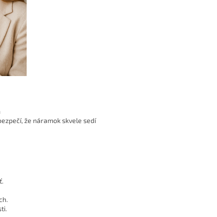
m
ezpečí, že náramok skvele sedí
ť.
ch.
ti.