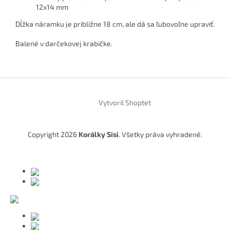
12x14 mm
Dĺžka náramku je približne 18 cm, ale dá sa ľubovoľne upraviť.
Balené v darčekovej krabičke.
Z
á
Vytvoril Shoptet
p
ä
t
Copyright 2026
Korálky Sisi
. Všetky práva vyhradené.
i
e