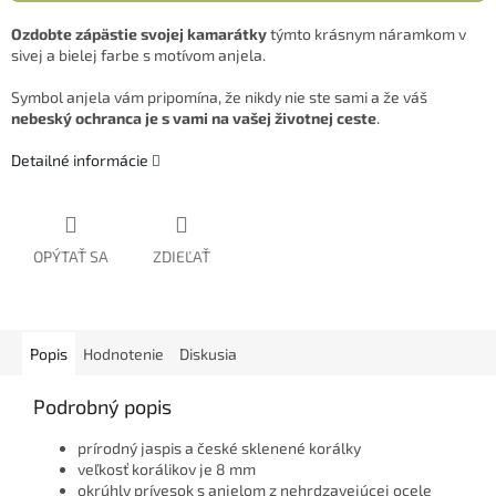
Ozdobte zápästie svojej kamarátky
týmto krásnym náramkom v
sivej a bielej farbe s motívom anjela.
Symbol anjela vám pripomína, že nikdy nie ste sami a že váš
nebeský ochranca je s vami na vašej životnej ceste
.
Detailné informácie
OPÝTAŤ SA
ZDIEĽAŤ
Popis
Hodnotenie
Diskusia
Podrobný popis
prírodný jaspis a české sklenené korálky
veľkosť korálikov je 8 mm
okrúhly prívesok s anjelom z nehrdzavejúcej ocele