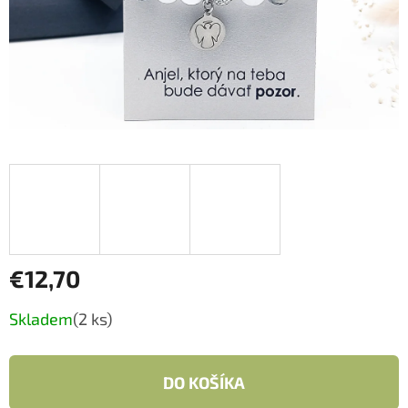
€12,70
Jednotková
Skladem
(2 ks)
cena:
DO KOŠÍKA