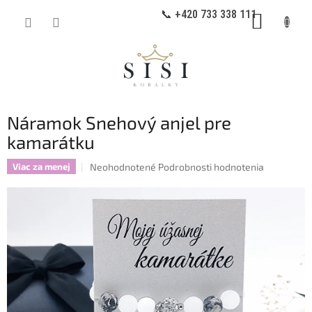
Prejsť
📞 +420 733 338 111
NÁKUP
na
obsah
KOŠÍK
Náramok Snehový anjel pre
kamarátku
Priemerné
Neohodnotené
Podrobnosti hodnotenia
Viac za menej
hodnotenie
produktu
je
0,0
z
5
hviezdičiek.