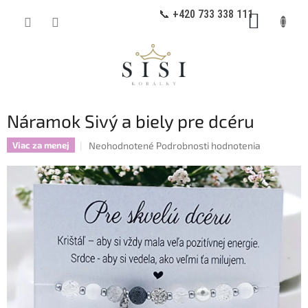
Prejsť
📞 +420 733 338 111
NÁKUP
na
obsah
KOŠÍK
Náramok Sivý a biely pre dcéru
Priemerné
Neohodnotené
Podrobnosti hodnotenia
Viac za menej
hodnotenie
produktu
je
0,0
z
5
hviezdičiek.