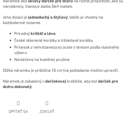
Náramok ako
skvelý darček pre dcéru
na rôzne príležitosti, ako sú
narodeniny, Vianoce alebo Deň matiek.
Jeho dizajn je
jednoduchý a štýlový
, takže je vhodný na
každodenné nosenie.
Prírodný
krištáľ a láva
České sklenené korálky a trblietavé korálky
Prívesok z nehrdzavejúcej ocele s textom podľa vlastného
výberu
Navlečený na kvalitnej pružine
Dĺžka náramku je približne 18 cm (na požiadanie možno upraviť).
Náramok je zabalený v
darčekovej
krabičke, aby bol
darček pre
dcéru dokonalý
.
OPÝTAŤ SA
ZDIEĽAŤ