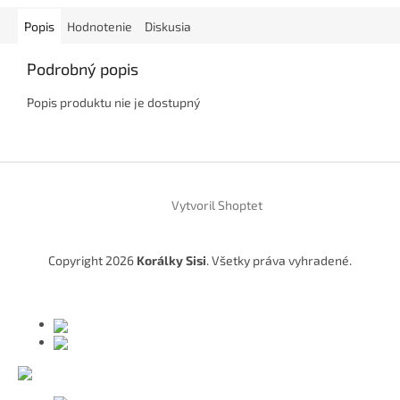
Popis
Hodnotenie
Diskusia
Podrobný popis
Popis produktu nie je dostupný
Z
á
Vytvoril Shoptet
p
ä
t
Copyright 2026
Korálky Sisi
. Všetky práva vyhradené.
i
e