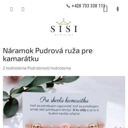
Prejsť
📞 +420 733 338 111
NÁKUP
na
obsah
KOŠÍK
Náramok Pudrová ruža pre
kamarátku
Priemerné
2 hodnotenia
Podrobnosti hodnotenia
hodnotenie
produktu
je
5,0
z
5
hviezdičiek.