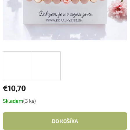
€10,70
Jednotková
Skladem
(3 ks)
cena:
DO KOŠÍKA