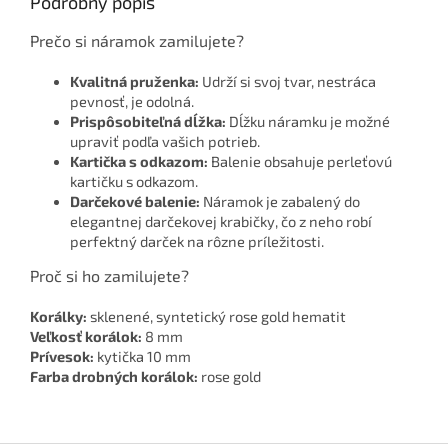
Podrobný popis
Prečo si náramok zamilujete?
Kvalitná pruženka:
Udrží si svoj tvar, nestráca
pevnosť, je odolná.
Prispôsobiteľná dĺžka:
Dĺžku náramku je možné
upraviť podľa vašich potrieb.
Kartička s odkazom:
Balenie obsahuje perleťovú
kartičku s odkazom.
Darčekové balenie:
Náramok je zabalený do
elegantnej darčekovej krabičky, čo z neho robí
perfektný darček na rôzne príležitosti.
Proč si ho zamilujete?
Korálky:
sklenené, syntetický rose gold hematit
Veľkosť korálok:
8 mm
Prívesok:
kytička 10 mm
Farba drobných korálok:
rose gold