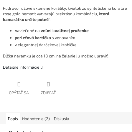
Pudrovo ružové sklenené koráliky, kvietok zo syntetického koralu a
rose gold hematit vytvárajú prekrásnu kombináciu,
ktorá
kamarátku určite poteší
.
navlečené na
veľmi kvalitnej pruženke
perleťová kartička
s venovaním
v elegantnej darčekovej krabičke
Dĺžka náramku je cca 18 cm, na želanie ju možno upraviť.
Detailné informácie
OPÝTAŤ SA
ZDIEĽAŤ
Popis
Hodnotenie (2)
Diskusia