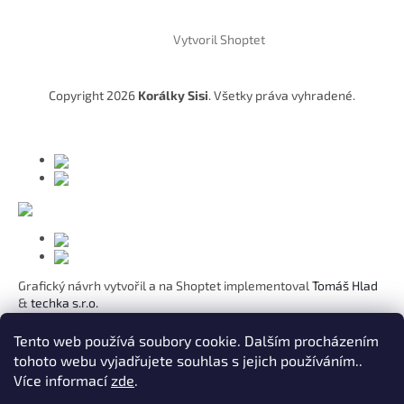
Z
á
Vytvoril Shoptet
p
ä
t
Copyright 2026
Korálky Sisi
. Všetky práva vyhradené.
i
e
Grafický návrh vytvořil a na Shoptet implementoval
Tomáš Hlad
&
techka s.r.o.
Koho chcete obdarovat?
Tento web používá soubory cookie. Dalším procházením
tohoto webu vyjadřujete souhlas s jejich používáním..
Pre mamičku
Více informací
zde
.
Pre moju lásku
Pre dcéru