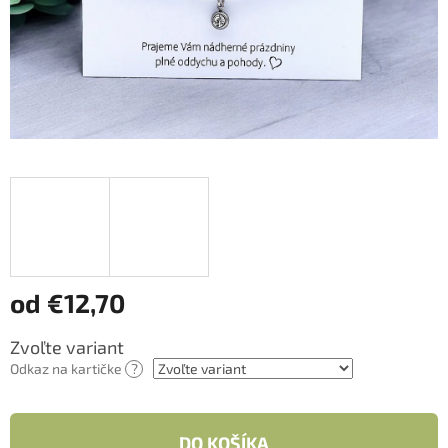
od
€12,70
Jednotková
Zvoľte variant
cena:
Odkaz na kartičke
?
DO KOŠÍKA