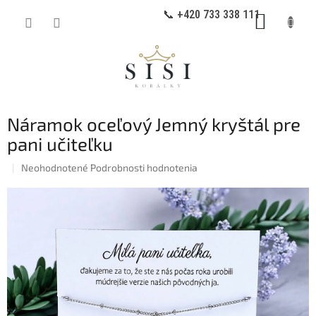
Prejsť
📞 +420 733 338 111
NÁKUP
na
obsah
KOŠÍK
Náramok oceľový Jemný kryštál pre
pani učiteľku
Priemerné
Neohodnotené
Podrobnosti hodnotenia
hodnotenie
produktu
je
0,0
z
5
hviezdičiek.