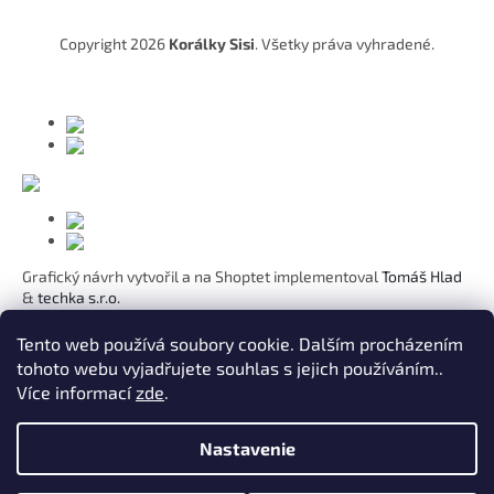
ä
t
Copyright 2026
Korálky Sisi
. Všetky práva vyhradené.
i
e
Grafický návrh vytvořil a na Shoptet implementoval
Tomáš Hlad
&
techka s.r.o.
Koho chcete obdarovat?
Tento web používá soubory cookie. Dalším procházením
tohoto webu vyjadřujete souhlas s jejich používáním..
Pre mamičku
Více informací
zde
.
Pre moju lásku
Pre dcéru
K narodeninám
Nastavenie
Pre sestru
Pre pani učiteľku