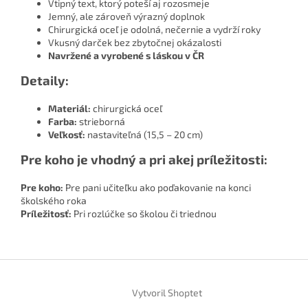
Vtipný text, ktorý poteší aj rozosmeje
Jemný, ale zároveň výrazný doplnok
Chirurgická oceľ je odolná, nečernie a vydrží roky
Vkusný darček bez zbytočnej okázalosti
Navržené a vyrobené s láskou v ČR
Detaily:
Materiál:
chirurgická oceľ
Farba:
strieborná
Veľkosť:
nastaviteľná (15,5 – 20 cm)
Pre koho je vhodný a pri akej príležitosti:
Pre koho:
Pre pani učiteľku ako poďakovanie na konci
školského roka
Príležitosť:
Pri rozlúčke so školou či triednou
Z
á
Vytvoril Shoptet
p