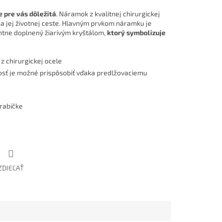
e pre vás dôležitá
. Náramok z kvalitnej chirurgickej
a jej životnej ceste. Hlavným prvkom náramku je
antne doplnený žiarivým kryštálom,
ktorý symbolizuje
z chirurgickej ocele
ľkosť je možné prispôsobiť vďaka predlžovaciemu
krabičke
ZDIEĽAŤ