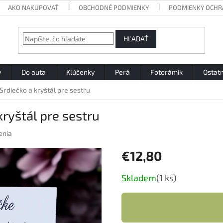
AKO NAKUPOVAŤ
OBCHODNÉ PODMIENKY
PODMIENKY OCHR
HĽADAŤ
y
Do auta
Kľúčenky
Perá
Fotorámik
Ostat
rdiečko a kryštál pre sestru
ryštál pre sestru
enia
€12,80
Jednotková
Skladem
(1 ks)
cena: