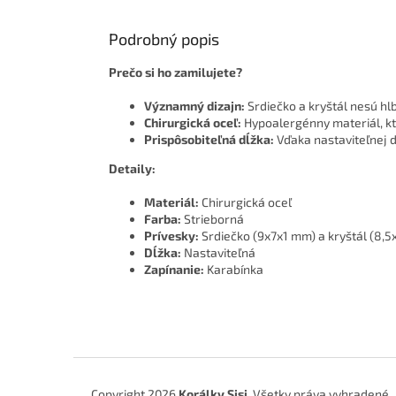
Podrobný popis
Prečo si ho zamilujete?
Významný dizajn:
Srdiečko a kryštál nesú hl
Chirurgická oceľ:
Hypoalergénny materiál, kto
Prispôsobiteľná dĺžka:
Vďaka nastaviteľnej 
Detaily:
Materiál:
Chirurgická oceľ
Farba:
Strieborná
Prívesky:
Srdiečko (9x7x1 mm) a kryštál (8,
Dĺžka:
Nastaviteľná
Zapínanie:
Karabínka
Z
á
Copyright 2026
Korálky Sisi
. Všetky práva vyhradené.