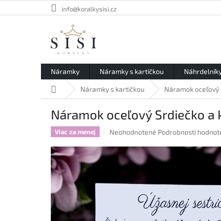
Prejsť
info@koralkysisi.cz
na
obsah
Náramky
Náramky s kartičkou
Náhrdelník
Domov
Náramky s kartičkou
Náramok oceľový S
Náramok oceľový Srdiečko a k
Priemerné
Neohodnotené
Podrobnosti hodnot
Viac za menej
hodnotenie
produktu
je
0,0
z
5
hviezdičiek.