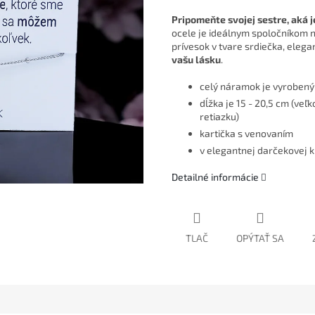
Pripomeňte svojej sestre, aká j
ocele je ideálnym spoločníkom n
prívesok v tvare srdiečka, eleg
vašu lásku
.
celý náramok je vyrobený 
dĺžka je 15 - 20,5 cm (ve
retiazku)
kartička s venovaním
v elegantnej darčekovej 
Detailné informácie
TLAČ
OPÝTAŤ SA