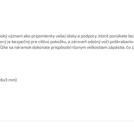
boký význam ako pripomienky vašej lásky a podpory, ktoré ponúkate bez
rý je bezpečný pre citlivú pokožku, a zároveň odolný voči poškrabaniu 
dĺžke sa náramok dokonale prispôsobí rôznym veľkostiam zápästia, čo 
5x6x3 mm)